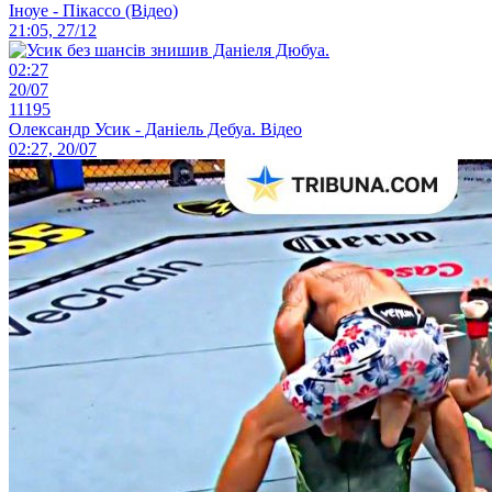
Іноуе - Пікассо (Відео)
21:05, 27/12
02:27
20/07
11195
Олександр Усик - Даніель Дебуа. Відео
02:27, 20/07