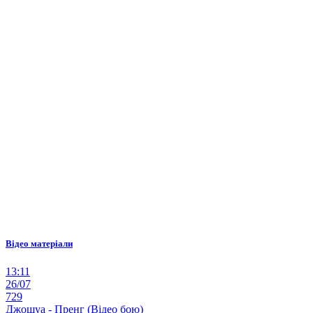
Відео матеріали
13:11
26/07
729
Джошуа - Пренг (Відео бою)