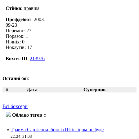
Стійка
: правша
Профдебют
: 2003-
09-23
Перемог: 27
Поразок: 1
Нічиїх: 0
Нокаутів: 17
Boxrec ID
:
213976
Останні бої
:
#
Дата
Суперник
Всі боксери
Облако тегов ::
Дмитро Сартісон
»
Травма Сартісона, бою із Штігліцом не буде
22:24, 31.03