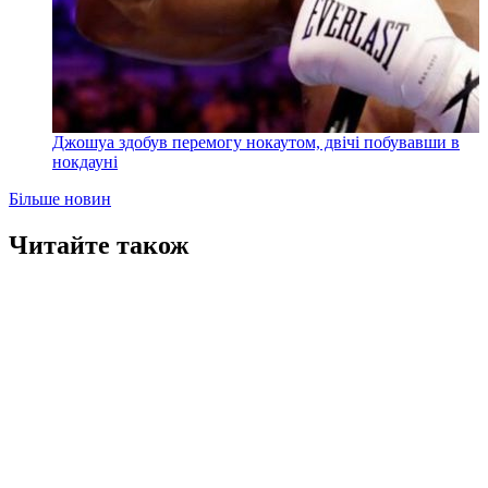
Джошуа здобув перемогу нокаутом, двічі побувавши в
нокдауні
Більше новин
Читайте також