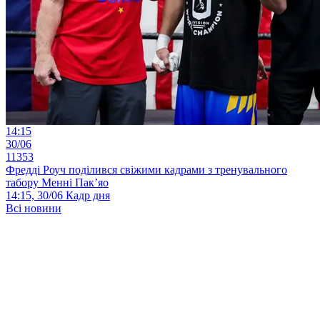
14:15
30/06
11353
Фредді Роуч поділився свіжими кадрами з тренувального
табору Менні Пак’яо
14:15, 30/06
Кадр дня
Всі новини