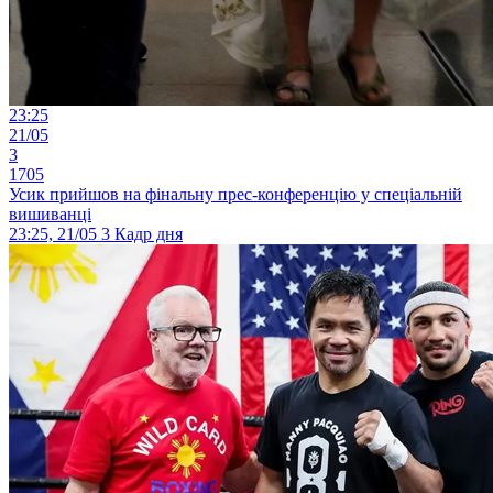
23:25
21/05
3
1705
Усик прийшов на фінальну прес-конференцію у спеціальній
вишиванці
23:25, 21/05
3
Кадр дня