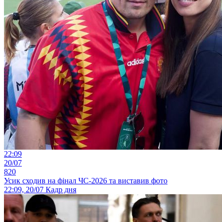
22:09
20/07
820
Усик сходив на фінал ЧС-2026 та виставив фото
22:09, 20/07
Кадр дня