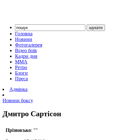
Головна
Новини
Фотогалерея
Відео боїв
Кадри дня
ММА
Ретро
Блоги
Преса
Адмінка
Новини боксу
Дмитро Сартісон
Прізвисько
: ""