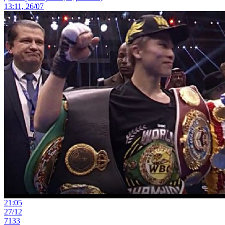
13:11, 26/07
21:05
27/12
7133