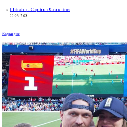
»
Штіглітц - Сартісон 9-го квітня
22:28, 7.03
Кадри дня