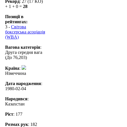
Рекорд
: 27 (17 KO)
+ 1 + 0 =
28
Позиції в
рейтингах:
3 -
Світова
боксерська асоціація
(WBA)
Вагова категорія
:
Друга середня вага
(До 76,203)
Країна
:
Німеччина
Дата народження
:
1980-02-04
Народився
:
Казахстан
Ріст
: 177
Розмах рук
: 182