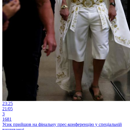
23:25
21/05
3
1681
Усик прийшов на фінальну прес-конференцію у спеціальній
вишиванці