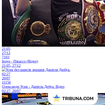
21:05
27/12
7103
Іноуе - Пікассо (Відео)
21:05, 27/12
02:27
20/07
11156
Олександр Усик - Даніель Дебуа. Відео
02:27, 20/07