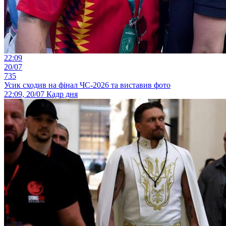
22:09
20/07
735
Усик сходив на фінал ЧС-2026 та виставив фото
22:09, 20/07
Кадр дня