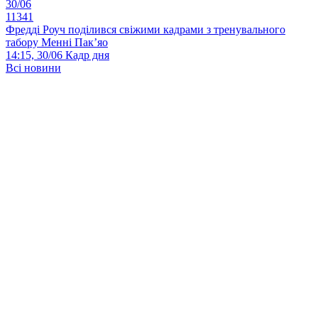
30/06
11341
Фредді Роуч поділився свіжими кадрами з тренувального
табору Менні Пак’яо
14:15, 30/06
Кадр дня
Всі новини