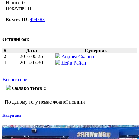
Нічиїх: 0
Нокаутів: 11
Boxrec ID
:
494788
Останні бої
:
#
Дата
Суперник
2
2016-06-25
Андреа Скарпа
1
2015-05-30
Дейв Райан
Всі боксери
Облако тегов ::
Джон Уейн Хібберт
По даному тегу немає жодної новини
Кадри дня