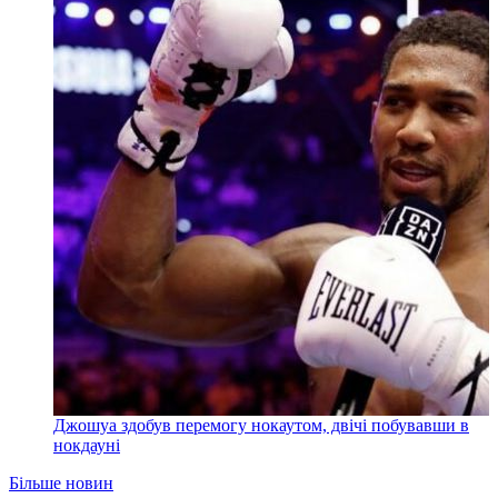
Джошуа здобув перемогу нокаутом, двічі побувавши в
нокдауні
Більше новин