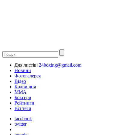
Для листів:
24boxing@gmail.com
Новини
Фотогалерея
Відео
Кадри дня
ММА
Боксери
Рейтинги
Всі теги
facebook
twitter
google