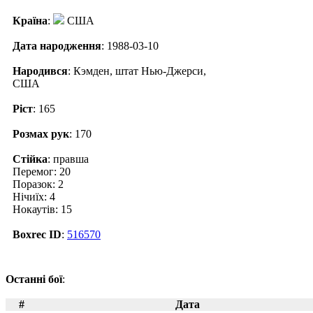
Країна
:
США
Дата народження
: 1988-03-10
Народився
: Кэмден, штат Нью-Джерси,
США
Ріст
: 165
Розмах рук
: 170
Стійка
: правша
Перемог: 20
Поразок: 2
Нічиїх: 4
Нокаутів: 15
Boxrec ID
:
516570
Останні бої
:
#
Дата