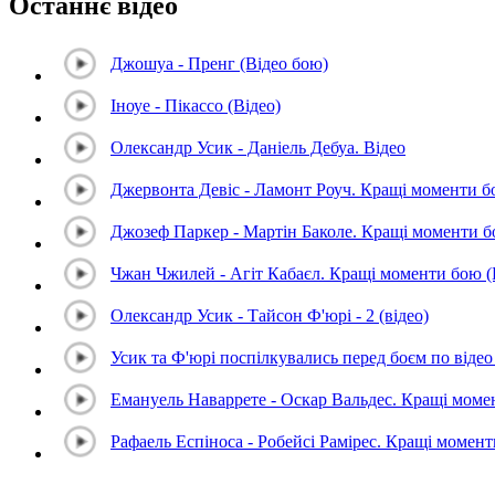
Останнє відео
Джошуа - Пренг (Відео бою)
Іноуе - Пікассо (Відео)
Олександр Усик - Даніель Дебуа. Відео
Джервонта Девіс - Ламонт Роуч. Кращі моменти 
Джозеф Паркер - Мартін Баколе. Кращі моменти 
Чжан Чжилей - Агіт Кабаєл. Кращі моменти бою 
Олександр Усик - Тайсон Ф'юрі - 2 (відео)
Усик та Ф'юрі поспілкувались перед боєм по відео 
Емануель Наваррете - Оскар Вальдес. Кращі мом
Рафаель Еспіноса - Робейсі Рамірес. Кращі момен