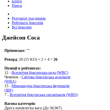
Блоги
Преса
Результат поєдинків
Рейтинги боксерів
Всі боксери
Джейсон Соса
Прізвисько
: ""
Рекорд
: 20 (15 KO) + 2 + 4 =
26
Позиції в рейтингах:
12 -
Всесвітня боксерська рада (WBC)
Чемпіон -
Світова боксерська асоціація
(WBA)
15 -
Міжнародна боксерська федерація
(IBF)
7 -
Всесвітня боксерська організація (WBO)
Вагова категорія
:
Друга напівлегка вага (До 58,967)