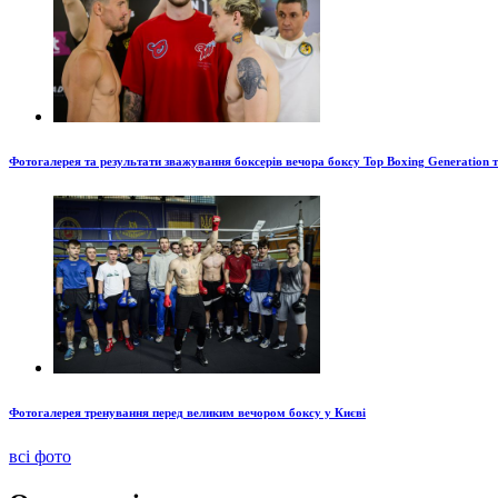
Фотогалерея та результати зважування боксерів вечора боксу Top Boxing Generation 
Фотогалерея тренування перед великим вечором боксу у Києві
всі фото