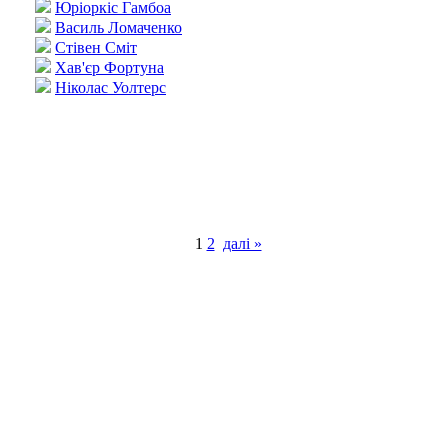
Юріоркіс Гамбоа
Василь Ломаченко
Стівен Сміт
Хав'єр Фортуна
Ніколас Уолтерс
1
2
далі »