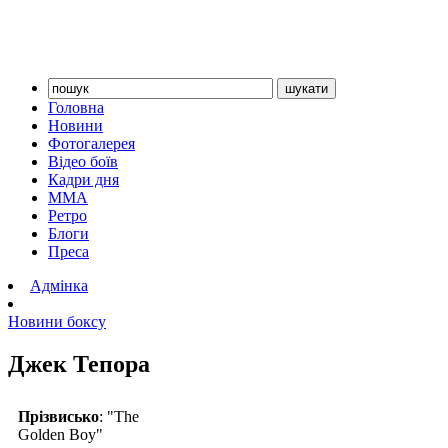
Головна
Новини
Фотогалерея
Відео боїв
Кадри дня
ММА
Ретро
Блоги
Преса
Адмінка
Новини боксу
Джек Тепора
Прізвисько
: "The
Golden Boy"