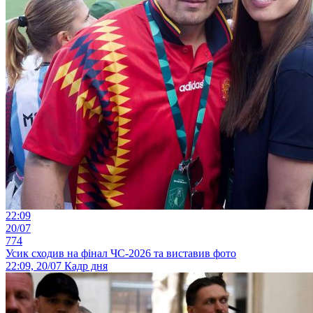
22:09
20/07
774
Усик сходив на фінал ЧС-2026 та виставив фото
22:09, 20/07
Кадр дня