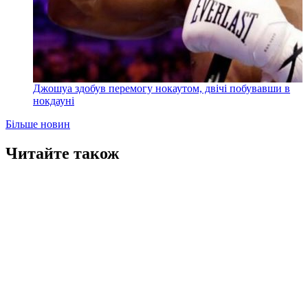
Джошуа здобув перемогу нокаутом, двічі побувавши в
нокдауні
Більше новин
Читайте також