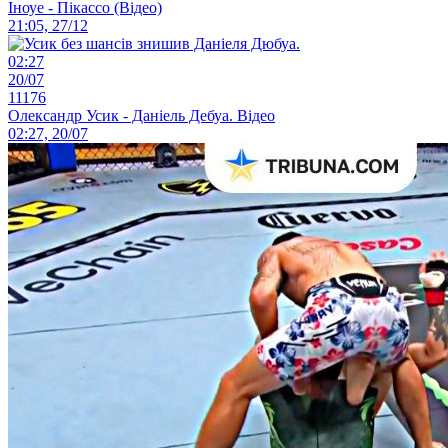
Іноуе - Пікассо (Відео)
21:05, 27/12
02:27
20/07
11176
Олександр Усик - Даніель Дебуа. Відео
02:27, 20/07