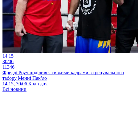
14:15
30/06
11346
Фредді Роуч поділився свіжими кадрами з тренувального
табору Менні Пак’яо
14:15, 30/06
Кадр дня
Всі новини