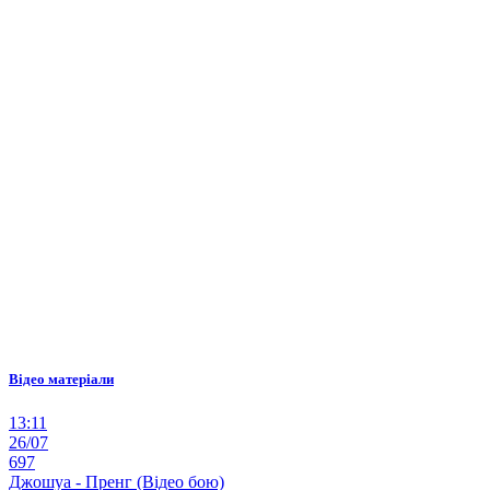
Відео матеріали
13:11
26/07
697
Джошуа - Пренг (Відео бою)