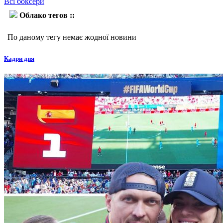
Всі боксери
Облако тегов ::
Джек Тепора
По даному тегу немає жодної новини
Кадри дня