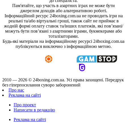
до спеціаліста.
Пам'ятайте, що участь в азартних іграх не може бути
джерелом доходів або альтернативою роботі.
Інформаційний ресурс 24boxing.com.ua не проводить ігри на
реальні та/або віртуальні гроші, також сайт не приймає в
жодній формі оплату ставок та/інших платежів, які пов’язані/
можуть бути пов’язані з азартними іграми, букмекерами або
тоталізаторами.
Будь-які матеріали на інформаційному ресурсі 24boxing.com.ua
публікуються виключно з інформаційною метою.
2010 — 2026 ©
24boxing.com.ua.
Усi права захищенi. Передрук
без гіперпосилання суворо заборонений
Про нас
Реклама на сайті
Про проект
Написати в редакцію
Реклама на сайті