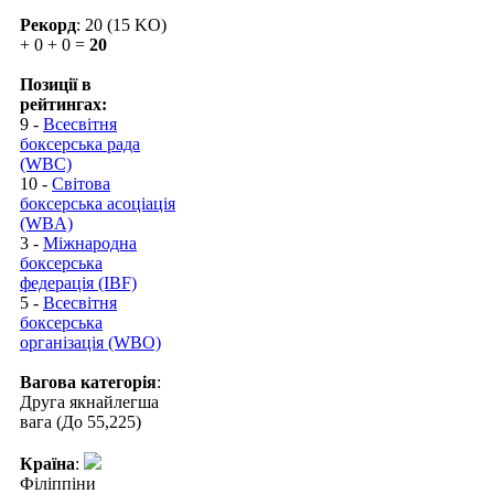
Рекорд
: 20 (15 KO)
+ 0 + 0 =
20
Позиції в
рейтингах:
9 -
Всесвітня
боксерська рада
(WBC)
10 -
Світова
боксерська асоціація
(WBA)
3 -
Міжнародна
боксерська
федерація (IBF)
5 -
Всесвітня
боксерська
організація (WBO)
Вагова категорія
:
Друга якнайлегша
вага (До 55,225)
Країна
:
Філіппіни