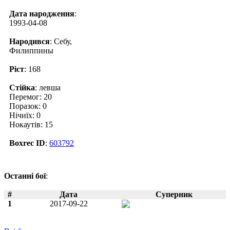
Дата народження
:
1993-04-08
Народився
: Себу,
Филиппины
Ріст
: 168
Стійка
: левша
Перемог: 20
Поразок: 0
Нічиїх: 0
Нокаутів: 15
Boxrec ID
:
603792
Останні бої
:
#
Дата
Суперник
1
2017-09-22