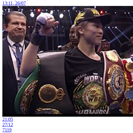
13:11, 26/07
21:05
27/12
7119