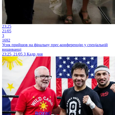
23:25
21/05
3
1692
Усик прийшов на фінальну прес-конференцію у спеціальній
вишиванці
23:25, 21/05
3
Кадр дня