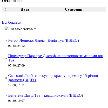
Останні бої
:
#
Дата
Суперник
Всі боксери
Облако тегов ::
Девід Туа
»
Ретро. Леннокс Льюїс - Девід Туа (ВІДЕО)
01:45, 24.12
Промоутер Паркера: Джозеф не повторюватиме помилок
»
Туа
07:40, 27.09
Сьогодні Льюїс святкує прекрасну перемогу 15-річної
»
давності (ВІДЕО)
12:00, 11.11
»
Велетень Давід Туа – кращі нокаути (ВІДЕО)
01:30, 19.07