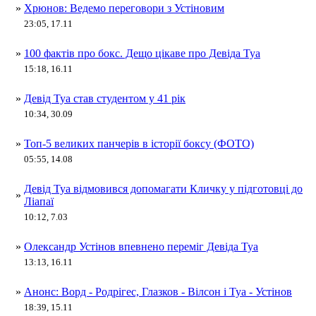
»
Хрюнов: Ведемо переговори з Устіновим
23:05, 17.11
»
100 фактів про бокс. Дещо цікаве про Девіда Туа
15:18, 16.11
»
Девід Туа став студентом у 41 рік
10:34, 30.09
»
Топ-5 великих панчерів в історії боксу (ФОТО)
05:55, 14.08
Девід Туа відмовився допомагати Кличку у підготовці до
»
Ліапаї
10:12, 7.03
»
Олександр Устінов впевнено переміг Девіда Туа
13:13, 16.11
»
Анонс: Ворд - Родрігес, Глазков - Вілсон і Туа - Устінов
18:39, 15.11