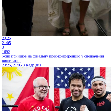
23:25
21/05
3
1692
Усик прийшов на фінальну прес-конференцію у спеціальній
вишиванці
23:25, 21/05
3
Кадр дня