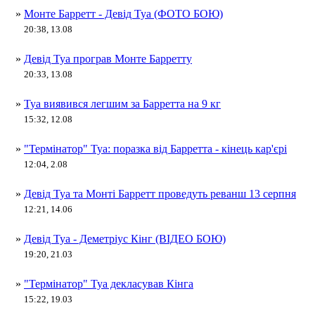
»
Монте Барретт - Девід Туа (ФОТО БОЮ)
20:38, 13.08
»
Девід Туа програв Монте Барретту
20:33, 13.08
»
Туа виявився легшим за Барретта на 9 кг
15:32, 12.08
»
"Термінатор" Туа: поразка від Барретта - кінець кар'єрі
12:04, 2.08
»
Девід Туа та Монті Барретт проведуть реванш 13 серпня
12:21, 14.06
»
Девід Туа - Деметріус Кінг (ВІДЕО БОЮ)
19:20, 21.03
»
"Термінатор" Туа декласував Кінга
15:22, 19.03