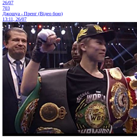
26/07
703
Джошуа - Пренг (Відео бою)
13:11, 26/07