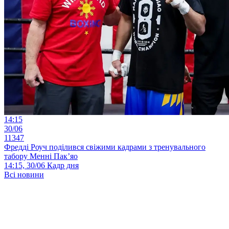
14:15
30/06
11347
Фредді Роуч поділився свіжими кадрами з тренувального
табору Менні Пак’яо
14:15, 30/06
Кадр дня
Всі новини