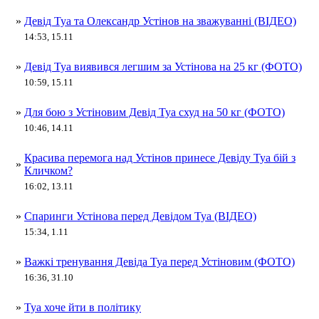
»
Девід Туа та Олександр Устінов на зважуванні (ВІДЕО)
14:53, 15.11
»
Девід Туа виявився легшим за Устінова на 25 кг (ФОТО)
10:59, 15.11
»
Для бою з Устіновим Девід Туа схуд на 50 кг (ФОТО)
10:46, 14.11
Красива перемога над Устінов принесе Девіду Туа бій з
»
Кличком?
16:02, 13.11
»
Спаринги Устінова перед Девідом Туа (ВІДЕО)
15:34, 1.11
»
Важкі тренування Девіда Туа перед Устіновим (ФОТО)
16:36, 31.10
»
Туа хоче йти в політику