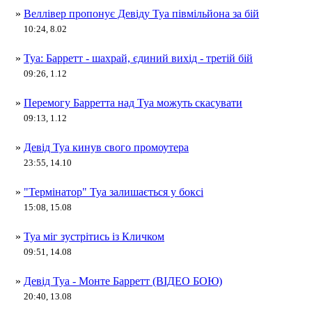
»
Веллівер пропонує Девіду Туа півмільйона за бій
10:24, 8.02
»
Туа: Барретт - шахрай, єдиний вихід - третій бій
09:26, 1.12
»
Перемогу Барретта над Туа можуть скасувати
09:13, 1.12
»
Девід Туа кинув свого промоутера
23:55, 14.10
»
"Термінатор" Туа залишається у боксі
15:08, 15.08
»
Туа міг зустрітись із Кличком
09:51, 14.08
»
Девід Туа - Монте Барретт (ВІДЕО БОЮ)
20:40, 13.08