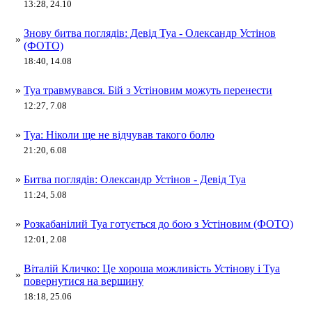
13:28, 24.10
Знову битва поглядів: Девід Туа - Олександр Устінов
»
(ФОТО)
18:40, 14.08
»
Туа травмувався. Бій з Устіновим можуть перенести
12:27, 7.08
»
Туа: Ніколи ще не відчував такого болю
21:20, 6.08
»
Битва поглядів: Олександр Устінов - Девід Туа
11:24, 5.08
»
Розкабанілий Туа готується до бою з Устіновим (ФОТО)
12:01, 2.08
Віталій Кличко: Це хороша можливість Устінову і Туа
»
повернутися на вершину
18:18, 25.06