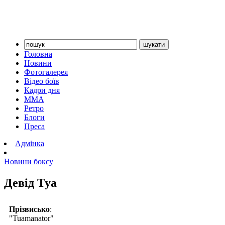
Головна
Новини
Фотогалерея
Відео боїв
Кадри дня
ММА
Ретро
Блоги
Преса
Адмінка
Новини боксу
Девід Туа
Прізвисько
:
"Tuamanator"