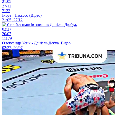
21:05
27/12
7122
Іноуе - Пікассо (Відео)
21:05, 27/12
02:27
20/07
11179
Олександр Усик - Даніель Дебуа. Відео
02:27, 20/07