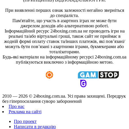
При виявленні перших ознак залежності негайно зверніться
до спеціаліста.
Пам'ятайте, що участь в азартних іграх не може бути
джерелом доходів або альтернативою роботі.
Інформаційний ресурс 24boxing.com.ua не проводить ігри на
реальні та/або віртуальні гроші, також сайт не приймає в
жодній формі оплату ставок та/інших платежів, які пов’язані/
можуть бути пов’язані з азартними іграми, букмекерами або
тоталізаторами.
Будь-які матеріали на інформаційному ресурсі 24boxing.com.ua
публікуються виключно з інформаційною метою.
2010 — 2026 ©
24boxing.com.ua.
Усi права захищенi. Передрук
без гіперпосилання суворо заборонений
Про нас
Реклама на сайті
Про проект
Написати в редакцію