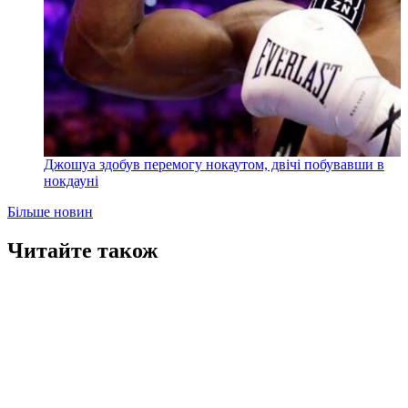
Джошуа здобув перемогу нокаутом, двічі побувавши в
нокдауні
Більше новин
Читайте також