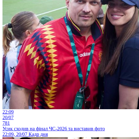
22:09
20/07
781
Усик сходив на фінал ЧС-2026 та виставив фото
22:09, 20/07
Кадр дня