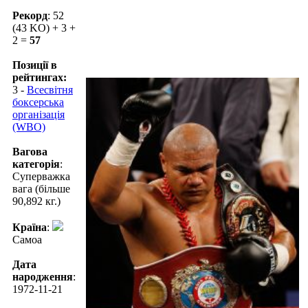
Рекорд
: 52
(43 KO) + 3 +
2 =
57
Позиції в
рейтингах:
3 -
Всесвітня
боксерська
організація
(WBO)
Вагова
категорія
:
Суперважка
вага (більше
90,892 кг.)
Країна
:
Самоа
Дата
народження
:
1972-11-21