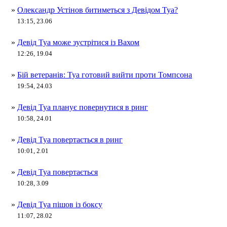
»
Олександр Устінов битиметься з Девідом Туа?
13:15, 23.06
»
Девід Туа може зустрітися із Вахом
12:26, 19.04
»
Бій ветеранів: Туа готовий вийти проти Томпсона
19:54, 24.03
»
Девід Туа планує повернутися в ринг
10:58, 24.01
»
Девід Туа повертається в ринг
10:01, 2.01
»
Девід Туа повертається
10:28, 3.09
»
Девід Туа пішов із боксу
11:07, 28.02