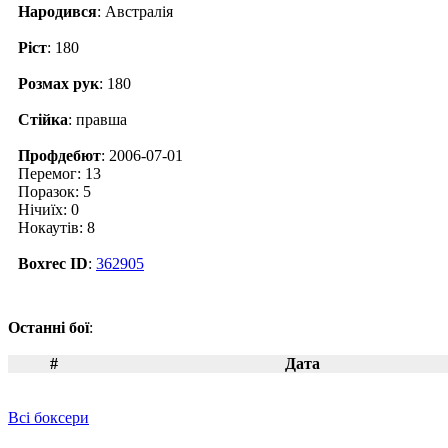
Народився
: Австралія
Ріст
: 180
Розмах рук
: 180
Стійка
: правша
Профдебют
: 2006-07-01
Перемог: 13
Поразок: 5
Нічиїх: 0
Нокаутів: 8
Boxrec ID
:
362905
Останні бої
:
#
Дата
Всі боксери
Новини по Даніель Поусі