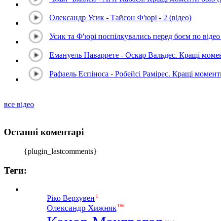
Олександр Усик - Тайсон Ф'юрі - 2 (відео)
Усик та Ф'юрі поспілкувались перед боєм по відео 
Емануель Наваррете - Оскар Вальдес. Кращі мом
Рафаель Еспіноса - Робейсі Рамірес. Кращі момен
все відео
Останні коментарі
{plugin_lastcomments}
Теги:
1
Ріко Верхувен
Олександр Хижняк
166