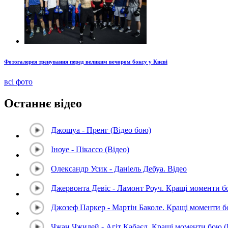
Фотогалерея тренування перед великим вечором боксу у Києві
всі фото
Останнє відео
Джошуа - Пренг (Відео бою)
Іноуе - Пікассо (Відео)
Олександр Усик - Даніель Дебуа. Відео
Джервонта Девіс - Ламонт Роуч. Кращі моменти 
Джозеф Паркер - Мартін Баколе. Кращі моменти 
Чжан Чжилей - Агіт Кабаєл. Кращі моменти бою 