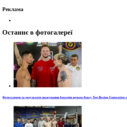
Реклама
Останнє в фотогалереї
Фотогалерея та результати зважування боксерів вечора боксу Top Boxing Generation 