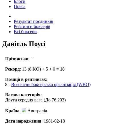
Блоги
Преса
Результат поєдинків
Рейтинги боксерів
Всі боксери
Даніель Поусі
Прізвисько
: ""
Рекорд
: 13 (8 KO) + 5 + 0 =
18
Позиції в рейтингах:
8 -
Всесвітня боксерська організація (WBO)
Вагова категорія
:
Друга середня вага (До 76,203)
Країна
:
Австралія
Дата народження
: 1981-02-18