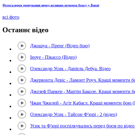
Фотогалерея тренування перед великим вечором боксу у Києві
всі фото
Останнє відео
Джошуа - Пренг (Відео бою)
Іноуе - Пікассо (Відео)
Олександр Усик - Даніель Дебуа. Відео
Джервонта Девіс - Ламонт Роуч. Кращі моменти 
Джозеф Паркер - Мартін Баколе. Кращі моменти 
Чжан Чжилей - Агіт Кабаєл. Кращі моменти бою 
Олександр Усик - Тайсон Ф'юрі - 2 (відео)
Усик та Ф'юрі поспілкувались перед боєм по відео 