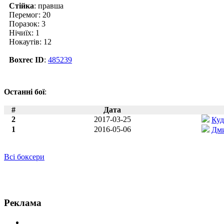
Стійка
: правша
Перемог: 20
Поразок: 3
Нічиїх: 1
Нокаутів: 12
Boxrec ID
:
485239
Останні бої
:
#
Дата
2
2017-03-25
Куд
1
2016-05-06
Дм
Всі боксери
Новини по Чарльз Манючи
Реклама