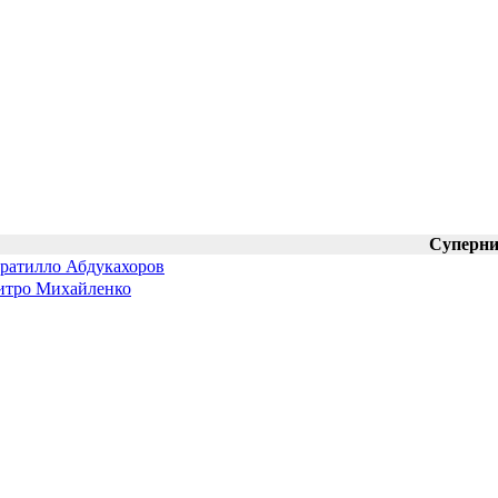
Суперн
ратилло Абдукахоров
итро Михайленко