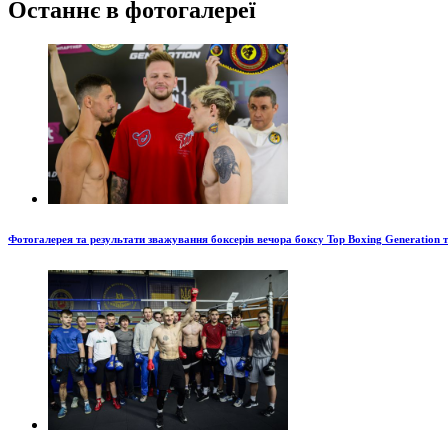
Останнє в фотогалереї
Фотогалерея та результати зважування боксерів вечора боксу Top Boxing Generation 