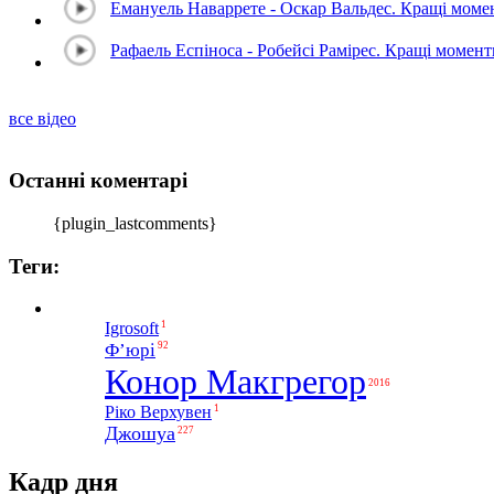
Емануель Наваррете - Оскар Вальдес. Кращі мом
Рафаель Еспіноса - Робейсі Рамірес. Кращі момен
все відео
Останні коментарі
{plugin_lastcomments}
Теги:
1
Igrosoft
Ф’юрі
92
Конор Макгрегор
2016
1
Ріко Верхувен
Джошуа
227
Кадр дня