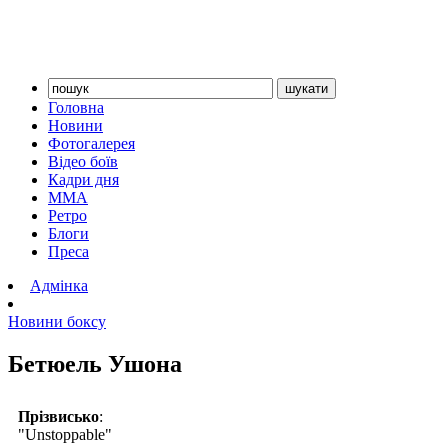
Головна
Новини
Фотогалерея
Відео боїв
Кадри дня
ММА
Ретро
Блоги
Преса
Адмінка
Новини боксу
Бетюель Ушона
Прізвисько
:
"Unstoppable"