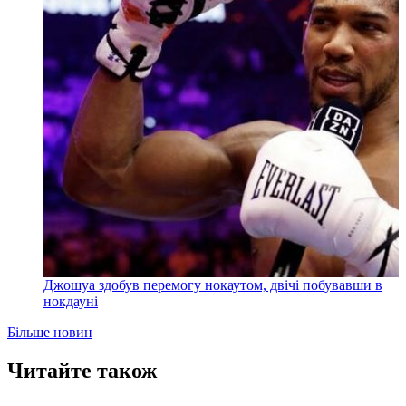
Джошуа здобув перемогу нокаутом, двічі побувавши в
нокдауні
Більше новин
Читайте також