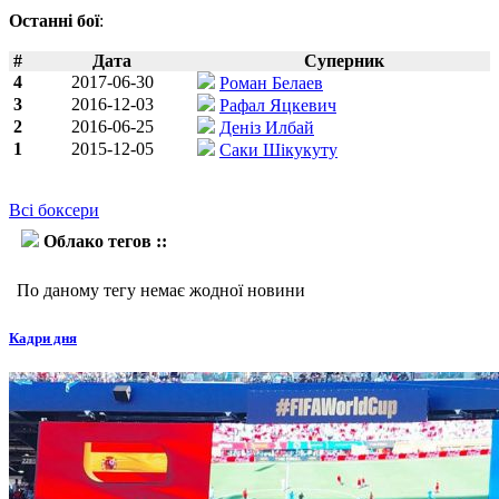
Останні бої
:
#
Дата
Суперник
4
2017-06-30
Роман Белаев
3
2016-12-03
Рафал Яцкевич
2
2016-06-25
Деніз Илбай
1
2015-12-05
Саки Шікукуту
Всі боксери
Облако тегов ::
Бетюель Ушона
По даному тегу немає жодної новини
Кадри дня