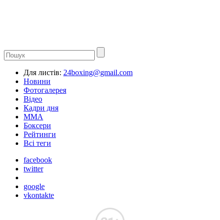
Для листів:
24boxing@gmail.com
Новини
Фотогалерея
Відео
Кадри дня
ММА
Боксери
Рейтинги
Всі теги
facebook
twitter
google
vkontakte