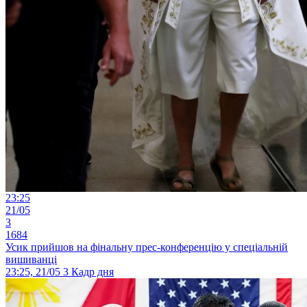
23:25
21/05
3
1684
Усик прийшов на фінальну прес-конференцію у спеціальній
вишиванці
23:25, 21/05
3
Кадр дня