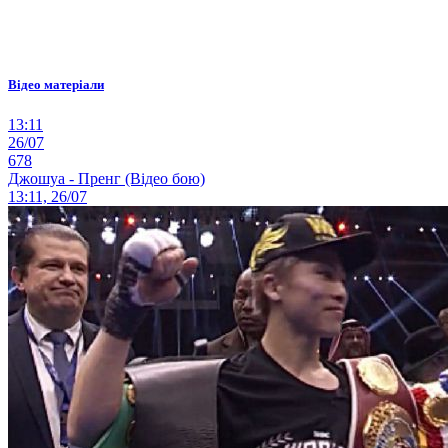
Відео матеріали
13:11
26/07
678
Джошуа - Пренг (Відео бою)
13:11, 26/07