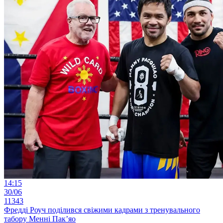
14:15
30/06
11343
Фредді Роуч поділився свіжими кадрами з тренувального
табору Менні Пак’яо