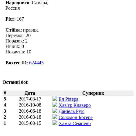
Народився
: Самара,
Россия
Ріст
: 167
Стійка
: правша
Перемог: 20
Поразок: 2
Нічиїх: 0
Нокаутів: 10
Boxrec ID
:
624445
Останні бої
:
#
Дата
Суперник
5
2017-03-17
Ел Рівера
4
2016-10-08
Хав'єр Клаверо
3
2016-06-18
Даніель Руїс
2
2016-03-18
Соломон Богере
1
2015-08-15
Хамза Семпево