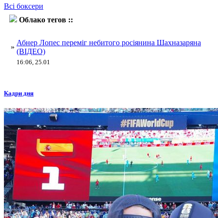
Всі боксери
Облако тегов ::
Айк Шахназарян
Абнер Лопес переміг небитого росіянина Шахназаряна
»
(ВІДЕО)
16:06, 25.01
Кадри дня