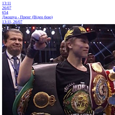
13:11
26/07
654
Джошуа - Пренг (Відео бою)
13:11, 26/07