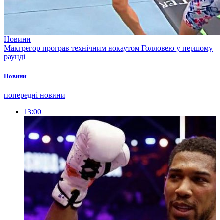
Новини
Макгрегор програв технічним нокаутом Голловею у першому
раунді
Новини
попередні новини
13:00