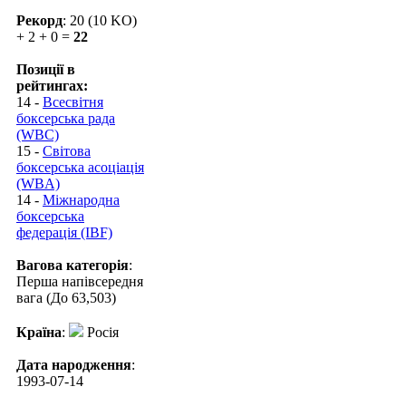
Рекорд
: 20 (10 KO)
+ 2 + 0 =
22
Позиції в
рейтингах:
14 -
Всесвітня
боксерська рада
(WBC)
15 -
Світова
боксерська асоціація
(WBA)
14 -
Міжнародна
боксерська
федерація (IBF)
Вагова категорія
:
Перша напівсередня
вага (До 63,503)
Країна
:
Росія
Дата народження
:
1993-07-14