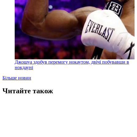
Джошуа здобув перемогу нокаутом, двічі побувавши в
нокдауні
Більше новин
Читайте також