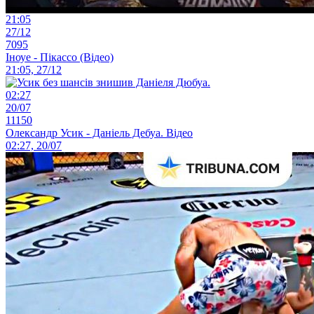
21:05
27/12
7095
Іноуе - Пікассо (Відео)
21:05, 27/12
02:27
20/07
11150
Олександр Усик - Даніель Дебуа. Відео
02:27, 20/07