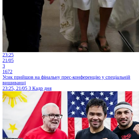
23:25
21/05
3
1672
Усик прийшов на фінальну прес-конференцію у спеціальній
вишиванці
23:25, 21/05
3
Кадр дня