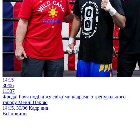
14:15
30/06
11337
Фредді Роуч поділився свіжими кадрами з тренувального
табору Менні Пак’яо
14:15, 30/06
Кадр дня
Всі новини