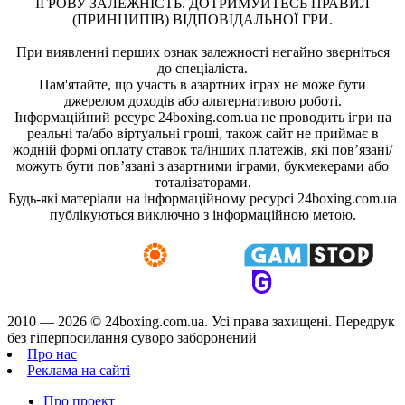
ІГРОВУ ЗАЛЕЖНІСТЬ. ДОТРИМУЙТЕСЬ ПРАВИЛ
(ПРИНЦИПІВ) ВІДПОВІДАЛЬНОЇ ГРИ.
При виявленні перших ознак залежності негайно зверніться
до спеціаліста.
Пам'ятайте, що участь в азартних іграх не може бути
джерелом доходів або альтернативою роботі.
Інформаційний ресурс 24boxing.com.ua не проводить ігри на
реальні та/або віртуальні гроші, також сайт не приймає в
жодній формі оплату ставок та/інших платежів, які пов’язані/
можуть бути пов’язані з азартними іграми, букмекерами або
тоталізаторами.
Будь-які матеріали на інформаційному ресурсі 24boxing.com.ua
публікуються виключно з інформаційною метою.
2010 — 2026 ©
24boxing.com.ua.
Усi права захищенi. Передрук
без гіперпосилання суворо заборонений
Про нас
Реклама на сайті
Про проект