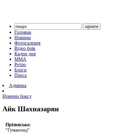
Головна
Новини
Фотогалерея
Відео боїв
Кадри дня
ММА
Ретро
Блоги
Преса
Адмінка
Новини боксу
Айк Шахназарян
Прізвисько
:
"Гуманоид"