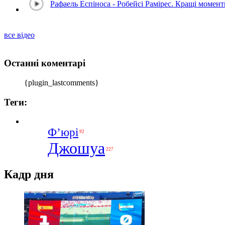
Рафаель Еспіноса - Робейсі Рамірес. Кращі момен
все відео
Останні коментарі
{plugin_lastcomments}
Теги:
Ф’юрі
92
Джошуа
227
Кадр дня