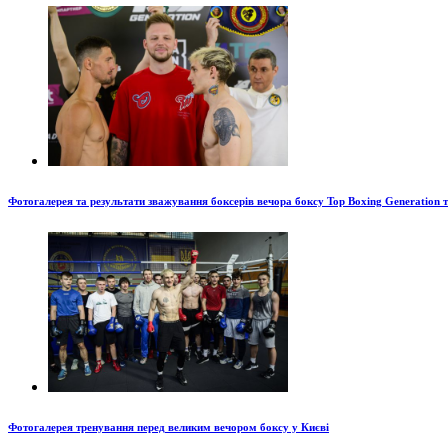
Фотогалерея та результати зважування боксерів вечора боксу Top Boxing Generation 
Фотогалерея тренування перед великим вечором боксу у Києві