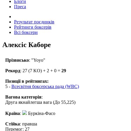
Блоги
Преса
Результат поєдинків
Рейтинги боксерів
Всі боксери
Алексіс Каборе
Прізвисько
: "Yoyo"
Рекорд
: 27 (7 KO) + 2 + 0 =
29
Позиції в рейтингах:
5 -
Всесвітня боксерська рада (WBC)
Вагова категорія
:
Друга якнайлегша вага (До 55,225)
Країна
:
Буркіна-Фасо
Стійка
: правша
Перемог: 27