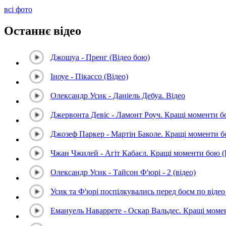
всі фото
Останнє відео
Джошуа - Пренг (Відео бою)
Іноуе - Пікассо (Відео)
Олександр Усик - Даніель Дебуа. Відео
Джервонта Девіс - Ламонт Роуч. Кращі моменти 
Джозеф Паркер - Мартін Баколе. Кращі моменти 
Чжан Чжилей - Агіт Кабаєл. Кращі моменти бою 
Олександр Усик - Тайсон Ф'юрі - 2 (відео)
Усик та Ф'юрі поспілкувались перед боєм по відео 
Емануель Наваррете - Оскар Вальдес. Кращі мом