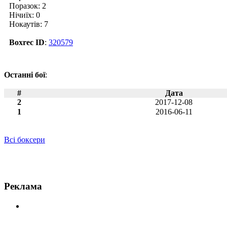
Поразок: 2
Нічиїх: 0
Нокаутів: 7
Boxrec ID
:
320579
Останні бої
:
#
Дата
2
2017-12-08
1
2016-06-11
Всі боксери
Новини по Алексіс Каборе
Реклама