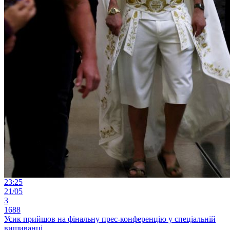
23:25
21/05
3
1688
Усик прийшов на фінальну прес-конференцію у спеціальній
вишиванці