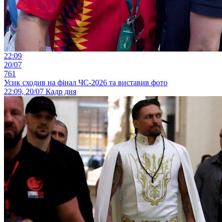
22:09
20/07
761
Усик сходив на фінал ЧС-2026 та виставив фото
22:09, 20/07
Кадр дня