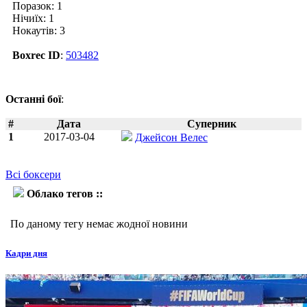
Поразок: 1
Нічиїх: 1
Нокаутів: 3
Boxrec ID
:
503482
Останні бої
:
#
Дата
Суперник
1
2017-03-04
Джейсон Велес
Всі боксери
Облако тегов ::
Альберто Меркадо
По даному тегу немає жодної новини
Кадри дня