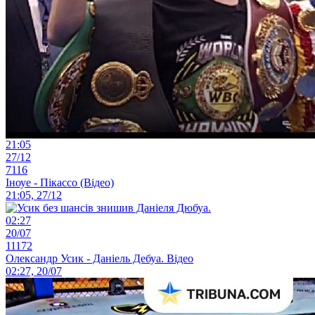
21:05
27/12
7116
Іноуе - Пікассо (Відео)
21:05, 27/12
02:27
20/07
11172
Олександр Усик - Даніель Дебуа. Відео
02:27, 20/07