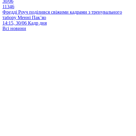
30/06
11346
Фредді Роуч поділився свіжими кадрами з тренувального
табору Менні Пак’яо
14:15, 30/06
Кадр дня
Всі новини