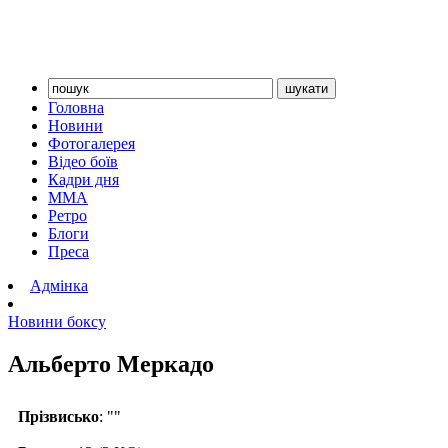
Головна
Новини
Фотогалерея
Відео боїв
Кадри дня
ММА
Ретро
Блоги
Преса
Адмінка
Новини боксу
Альберто Меркадо
Прізвисько
: ""