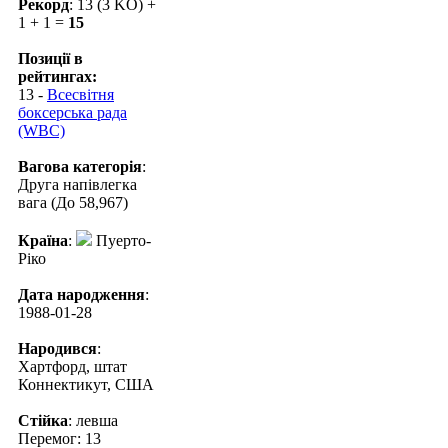
Рекорд
: 13 (3 KO) +
1 + 1 =
15
Позиції в
рейтингах:
13 -
Всесвітня
боксерська рада
(WBC)
Вагова категорія
:
Друга напівлегка
вага (До 58,967)
Країна
:
Пуерто-
Ріко
Дата народження
:
1988-01-28
Народився
:
Хартфорд, штат
Коннектикут, США
Стійка
: левша
Перемог: 13