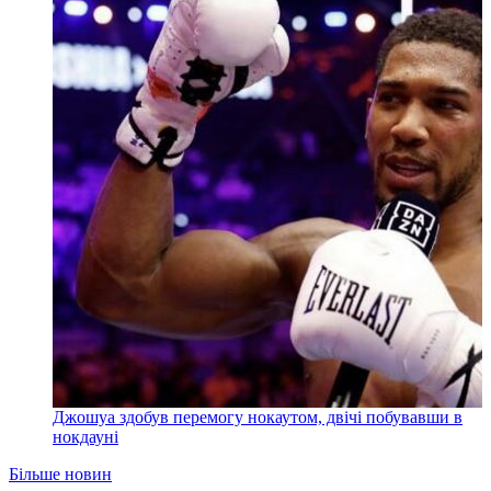
Джошуа здобув перемогу нокаутом, двічі побувавши в
нокдауні
Більше новин