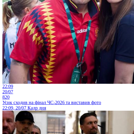
22:09
20/07
820
Усик сходив на фінал ЧС-2026 та виставив фото
22:09, 20/07
Кадр дня