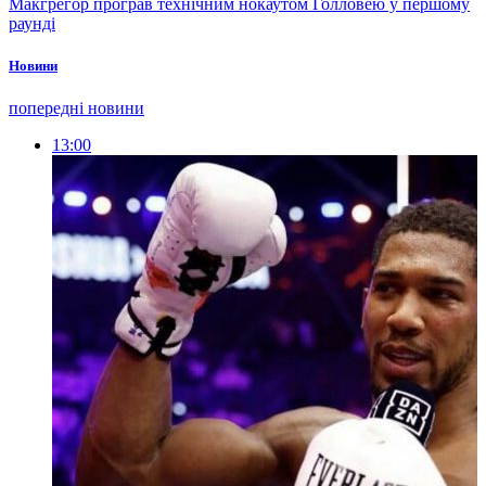
Макгрегор програв технічним нокаутом Голловею у першому
раунді
Новини
попередні новини
13:00