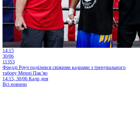
14:15
30/06
11353
Фредді Роуч поділився свіжими кадрами з тренувального
табору Менні Пак’яо
14:15, 30/06
Кадр дня
Всі новини