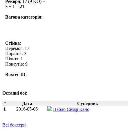
Рекорд
: 17 (9 KO) +
3 + 1 =
21
Вагова категорія
:
Стійка
:
Перемог: 17
Поразок: 3
Нічиїх: 1
Нокаутів: 9
Boxrec ID
:
Останні бої
:
#
Дата
Суперник
1
2016-05-06
Пабло Сезар Кано
Всі боксери