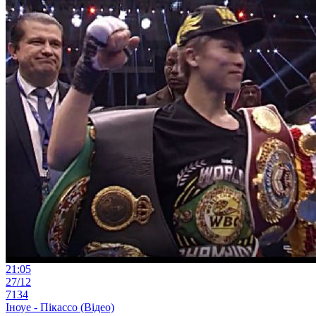
21:05
27/12
7134
Іноуе - Пікассо (Відео)