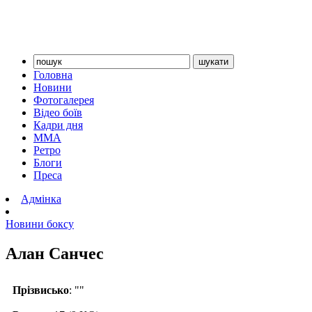
Головна
Новини
Фотогалерея
Відео боїв
Кадри дня
ММА
Ретро
Блоги
Преса
Адмінка
Новини боксу
Алан Санчес
Прізвисько
: ""