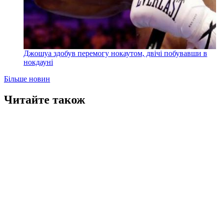
Джошуа здобув перемогу нокаутом, двічі побувавши в
нокдауні
Більше новин
Читайте також