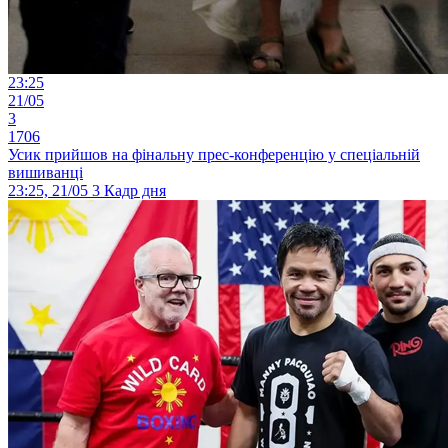
23:25
21/05
3
1706
Усик прийшов на фінальну прес-конференцію у спеціальній
вишиванці
23:25, 21/05
3
Кадр дня