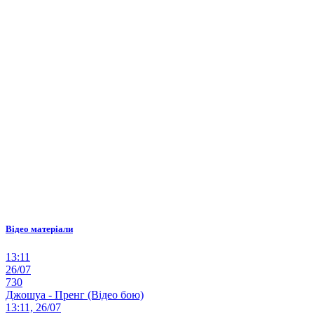
Відео матеріали
13:11
26/07
730
Джошуа - Пренг (Відео бою)
13:11, 26/07