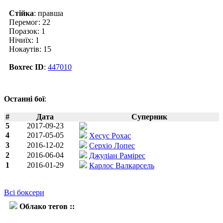
Стійка
: правша
Перемог: 22
Поразок: 1
Нічиїх: 1
Нокаутів: 15
Boxrec ID
:
447010
Останні бої
:
#
Дата
Суперник
5
2017-09-23
4
2017-05-05
Хесус Рохас
3
2016-12-02
Серхіо Лопес
2
2016-06-04
Джуліан Рамірес
1
2016-01-29
Карлос Валкарсель
Всі боксери
Облако тегов ::
Абрахам Лопес