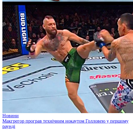
Новини
Макгрегор програв технічним нокаутом Голловею у першому
раунді