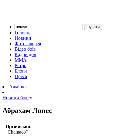
Головна
Новини
Фотогалерея
Відео боїв
Кадри дня
ММА
Ретро
Блоги
Преса
Адмінка
Новини боксу
Абрахам Лопес
Прізвисько
:
"Chamaco"