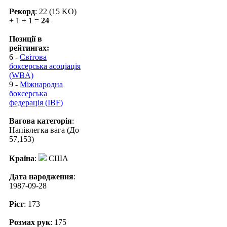
Рекорд
: 22 (15 KO)
+ 1 + 1 =
24
Позиції в
рейтингах:
6 -
Світова
боксерська асоціація
(WBA)
9 -
Міжнародна
боксерська
федерація (IBF)
Вагова категорія
:
Напівлегка вага (До
57,153)
Країна
:
США
Дата народження
:
1987-09-28
Ріст
: 173
Розмах рук
: 175