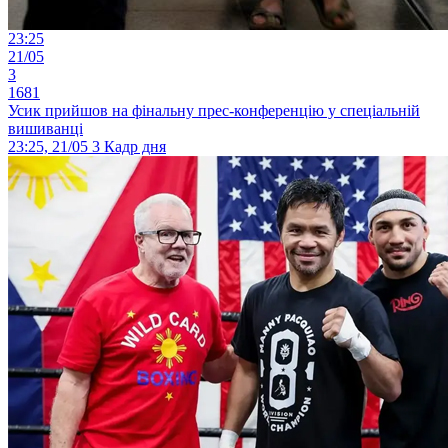
23:25
21/05
3
1681
Усик прийшов на фінальну прес-конференцію у спеціальній
вишиванці
23:25, 21/05
3
Кадр дня