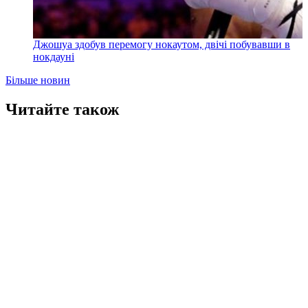
Джошуа здобув перемогу нокаутом, двічі побувавши в
нокдауні
Більше новин
Читайте також