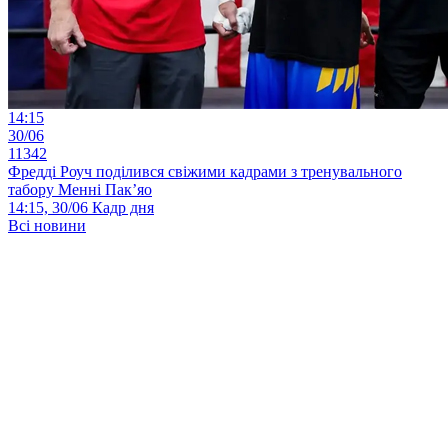
14:15
30/06
11342
Фредді Роуч поділився свіжими кадрами з тренувального
табору Менні Пак’яо
14:15, 30/06
Кадр дня
Всі новини