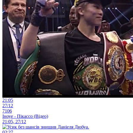
21:05
27/12
7106
Іноуе - Пікассо (Відео)
21:05, 27/12
02:27