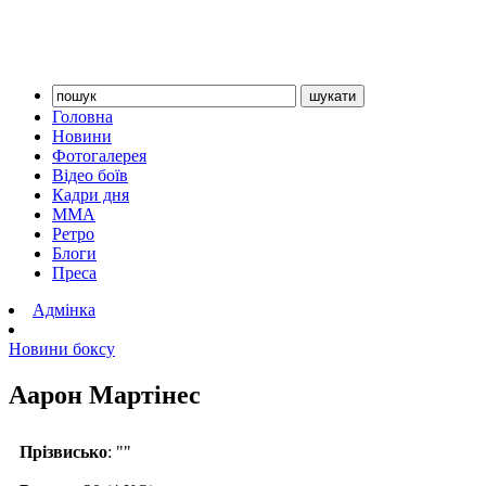
Головна
Новини
Фотогалерея
Відео боїв
Кадри дня
ММА
Ретро
Блоги
Преса
Адмінка
Новини боксу
Аарон Мартінес
Прізвисько
: ""