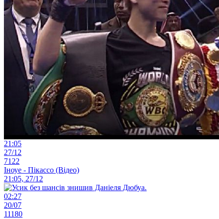
21:05
27/12
7122
Іноуе - Пікассо (Відео)
21:05, 27/12
02:27
20/07
11180