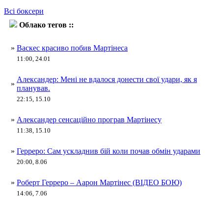
Всі боксери
Облако тегов ::
Аарон Мартінес
»
Васкес красиво побив Мартінеса
11:00, 24.01
Александер: Мені не вдалося донести свої удари, як я
»
планував.
22:15, 15.10
»
Александер сенсаційно програв Мартінесу
11:38, 15.10
»
Герреро: Сам ускладнив бій коли почав обмін ударами
20:00, 8.06
»
Роберт Герреро – Аарон Мартінес (ВІДЕО БОЮ)
14:06, 7.06