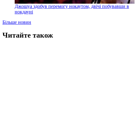
Джошуа здобув перемогу нокаутом, двічі побувавши в
нокдауні
Більше новин
Читайте також