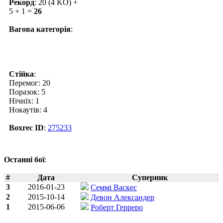
Рекорд
: 20 (4 KO) +
5 + 1 =
26
Вагова категорія
:
Стійка
:
Перемог: 20
Поразок: 5
Нічиїх: 1
Нокаутів: 4
Boxrec ID
:
275233
Останні бої
:
#
Дата
Суперник
3
2016-01-23
Семмі Васкес
2
2015-10-14
Девон Александер
1
2015-06-06
Роберт Герреро