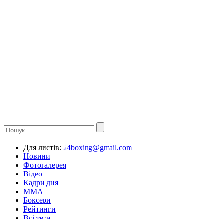
Для листів:
24boxing@gmail.com
Новини
Фотогалерея
Відео
Кадри дня
ММА
Боксери
Рейтинги
Всі теги