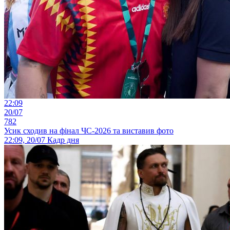
22:09
20/07
782
Усик сходив на фінал ЧС-2026 та виставив фото
22:09, 20/07
Кадр дня