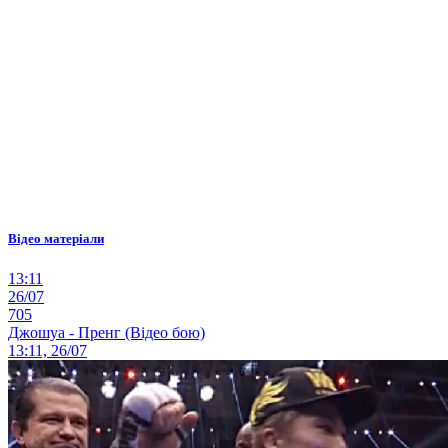
Відео матеріали
13:11
26/07
705
Джошуа - Пренг (Відео бою)
13:11, 26/07