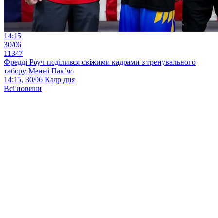
14:15
30/06
11347
Фредді Роуч поділився свіжими кадрами з тренувального
табору Менні Пак’яо
14:15, 30/06
Кадр дня
Всі новини