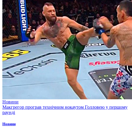
Новини
Макгрегор програв технічним нокаутом Голловею у першому
раунді
Новини