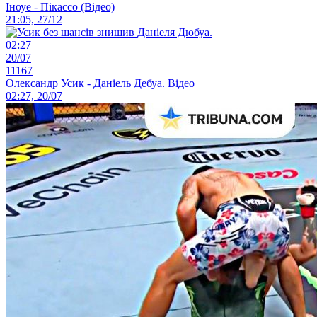
Іноуе - Пікассо (Відео)
21:05, 27/12
02:27
20/07
11167
Олександр Усик - Даніель Дебуа. Відео
02:27, 20/07