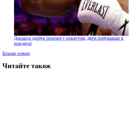
Джошуа здобув перемогу нокаутом, двічі побувавши в
нокдауні
Більше новин
Читайте також