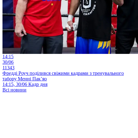
14:15
30/06
11343
Фредді Роуч поділився свіжими кадрами з тренувального
табору Менні Пак’яо
14:15, 30/06
Кадр дня
Всі новини