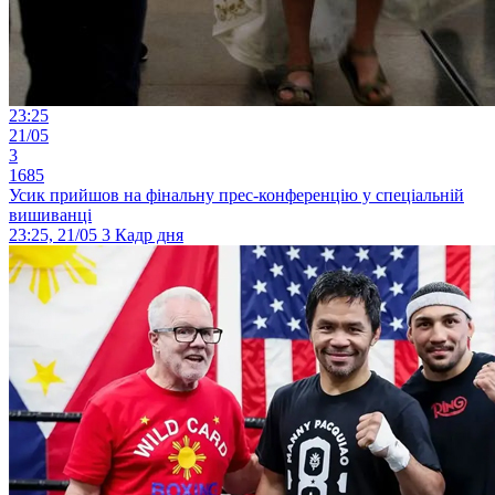
23:25
21/05
3
1685
Усик прийшов на фінальну прес-конференцію у спеціальній
вишиванці
23:25, 21/05
3
Кадр дня