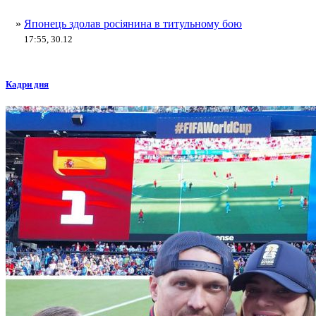
»
Японець здолав росіянина в титульному бою
17:55, 30.12
Кадри дня