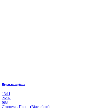
Відео матеріали
13:11
26/07
683
Джошуа - Пренг (Відео бою)