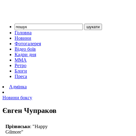
Головна
Новини
Фотогалерея
Відео боїв
Кадри дня
ММА
Ретро
Блоги
Преса
Адмінка
Новини боксу
Євген Чупраков
Прізвисько
: "Happy
Gilmore"