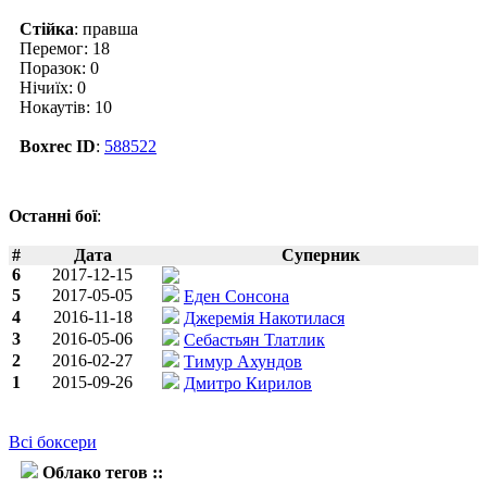
Стійка
: правша
Перемог: 18
Поразок: 0
Нічиїх: 0
Нокаутів: 10
Boxrec ID
:
588522
Останні бої
:
#
Дата
Суперник
6
2017-12-15
5
2017-05-05
Еден Сонсона
4
2016-11-18
Джеремія Накотилася
3
2016-05-06
Себастьян Тлатлик
2
2016-02-27
Тимур Ахундов
1
2015-09-26
Дмитро Кирилов
Всі боксери
Облако тегов ::
Євген Чупраков