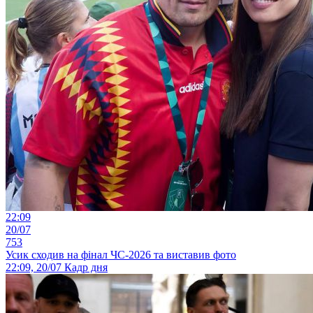
22:09
20/07
753
Усик сходив на фінал ЧС-2026 та виставив фото
22:09, 20/07
Кадр дня