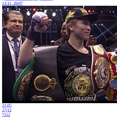
13:11, 26/07
21:05
27/12
7112