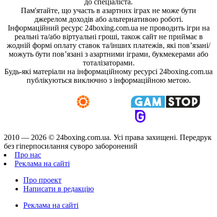
до спеціаліста.
Пам'ятайте, що участь в азартних іграх не може бути
джерелом доходів або альтернативою роботі.
Інформаційний ресурс 24boxing.com.ua не проводить ігри на
реальні та/або віртуальні гроші, також сайт не приймає в
жодній формі оплату ставок та/інших платежів, які пов’язані/
можуть бути пов’язані з азартними іграми, букмекерами або
тоталізаторами.
Будь-які матеріали на інформаційному ресурсі 24boxing.com.ua
публікуються виключно з інформаційною метою.
2010 — 2026 ©
24boxing.com.ua.
Усi права захищенi. Передрук
без гіперпосилання суворо заборонений
Про нас
Реклама на сайті
Про проект
Написати в редакцію
Реклама на сайті