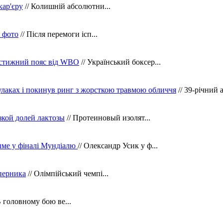
кар'єру
// Колишній абсолютни...
в фото
// Після перемоги ісп...
рестижний пояс від WBO
// Український боксер...
кулаках і покинув ринг з жорсткою травмою обличчя
// 39-річний 
зкой долей лактозы
// Протеиновый изолят...
тиме у фіналі Мундіалю
// Олександр Усик у ф...
уперника
// Олімпійський чемпі...
В головному бою ве...