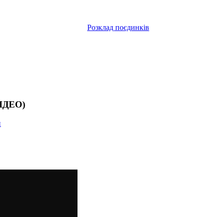
Розклад поєдинків
ВІДЕО)
и