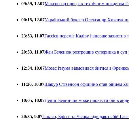
09:59, 12.07
Макгрегор програв технічним нокаутом Г
00:15, 12.07
Український боксер Олександр Хижняк пр
23:53, 11.07
Гассієв переміг Кадіру і вперше захистив
20:53, 11.07
Жан Беленюк розтрощив суперника в суп
12:54, 10.07
Мозес Ітаума відмовився битися з Френко
11:26, 10.07
Шакур Стівенсон офіційно став бійцем Zuf
10:05, 10.07
Денис Беринчик може провести бій в анде
20:35, 9.07
Пакʼяо, Бріггс та Чісора відвідають бій Гас