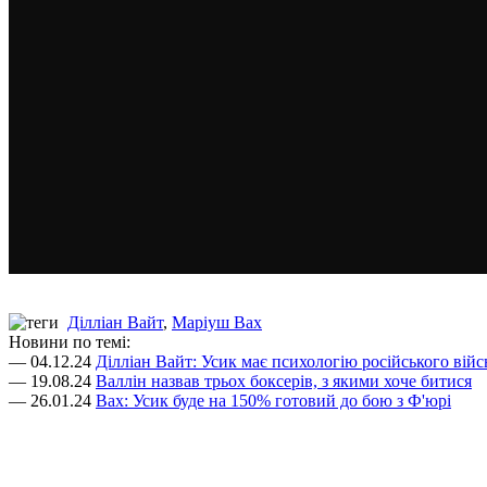
Ділліан Вайт
,
Маріуш Вах
Новини по темі:
— 04.12.24
Ділліан Вайт: Усик має психологію російського війс
— 19.08.24
Валлін назвав трьох боксерів, з якими хоче битися
— 26.01.24
Вах: Усик буде на 150% готовий до бою з Ф'юрі