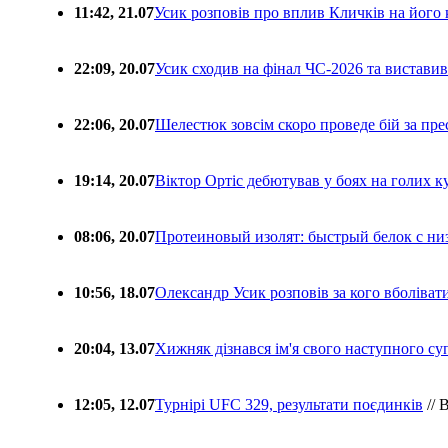
11:42, 21.07
Усик розповів про вплив Кличків на його 
22:09, 20.07
Усик сходив на фінал ЧС-2026 та вистави
22:06, 20.07
Шелестюк зовсім скоро проведе бій за п
19:14, 20.07
Віктор Ортіс дебютував у боях на голих 
08:06, 20.07
Протеиновый изолят: быстрый белок с ни
10:56, 18.07
Олександр Усик розповів за кого вболіва
20:04, 13.07
Хижняк дізнався ім'я свого наступного с
12:05, 12.07
Турнірі UFC 329, результати поєдинків
// 