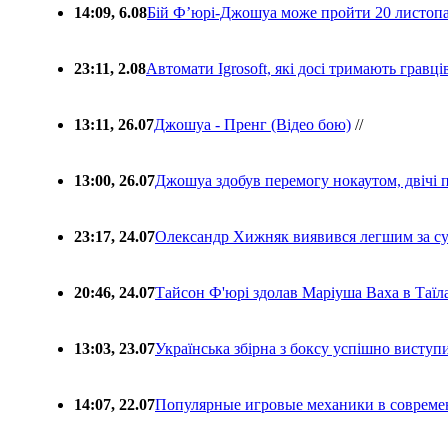
14:09, 6.08
Бій Ф’юрі-Джошуа може пройти 20 листоп
23:11, 2.08
Автомати Igrosoft, які досі тримають гравц
13:11, 26.07
Джошуа - Пренг (Відео бою)
//
13:00, 26.07
Джошуа здобув перемогу нокаутом, двічі 
23:17, 24.07
Олександр Хижняк виявився легшим за с
20:46, 24.07
Тайсон Ф'юрі здолав Маріуша Ваха в Таїл
13:03, 23.07
Українська збірна з боксу успішно виступ
14:07, 22.07
Популярные игровые механики в совреме