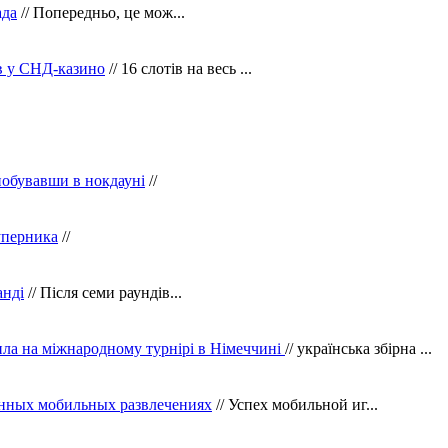
ада
// Попередньо, це мож...
ів у СНД-казино
// 16 слотів на весь ...
побувавши в нокдауні
//
уперника
//
анді
// Після семи раундів...
ила на міжнародному турнірі в Німеччині
// українська збірна ...
нных мобильных развлечениях
// Успех мобильной иг...