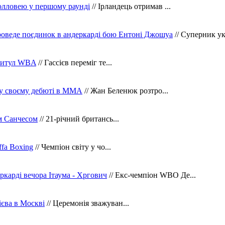
олловею у першому раунді
// Ірландець отримав ...
оведе поєдинок в андеркарді бою Ентоні Джошуа
// Суперник укр
 титул WBA
// Гассієв переміг те...
 у своєму дебюті в ММА
// Жан Беленюк розтро...
м Санчесом
// 21-річний британсь...
fa Boxing
// Чемпіон світу у чо...
ркарді вечора Ітаума - Хргович
// Екс-чемпіон WBO Де...
сієва в Москві
// Церемонія зважуван...