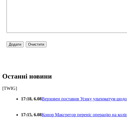
Останні новини
[TWIG]
17:18, 6.08
Верховен поставив Усику ультиматум щодо
17:15, 6.08
Конор Макгрегор переніс операцію на колін