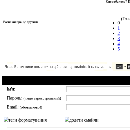
Сподобалось? П
(Голо
Розкажи про це друзям:
0
1
2
3
4
5
Додавання коментаря:
Ім'я:
Пароль:
(якщо зареєстрований)
Email:
(обов'язково!)
теги форматування
додати смайли