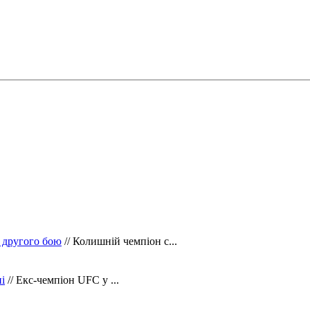
 другого бою
// Колишній чемпіон с...
і
// Екс-чемпіон UFC у ...