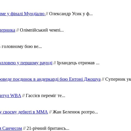
тиме у фіналі Мундіалю
// Олександр Усик у ф...
уперника
// Олімпійський чемпі...
В головному бою ве...
олловею у першому раунді
// Ірландець отримав ...
оведе поєдинок в андеркарді бою Ентоні Джошуа
// Суперник укр
 титул WBA
// Гассієв переміг те...
 у своєму дебюті в ММА
// Жан Беленюк розтро...
м Санчесом
// 21-річний британсь...