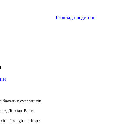
Розклад поєдинків
я
ати
в бажаних суперників.
йс, Ділліан Вайт.
ллін Through the Ropes.