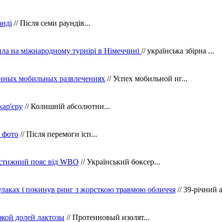
анді
// Після семи раундів...
ила на міжнародному турнірі в Німеччині
// українська збірна ...
нных мобильных развлечениях
// Успех мобильной иг...
кар'єру
// Колишній абсолютни...
в фото
// Після перемоги ісп...
рестижний пояс від WBO
// Український боксер...
кулаках і покинув ринг з жорсткою травмою обличчя
// 39-річний 
зкой долей лактозы
// Протеиновый изолят...