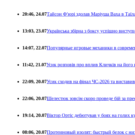
20:46, 24.07
Тайсон Ф'юрі здолав Маріуша Ваха в Таїл
13:03, 23.07
Українська збірна з боксу успішно виступ
14:07, 22.07
Популярные игровые механики в совреме
11:42, 21.07
Усик розповів про вплив Кличків на його 
22:09, 20.07
Усик сходив на фінал ЧС-2026 та вистави
22:06, 20.07
Шелестюк зовсім скоро проведе бій за п
19:14, 20.07
Віктор Ортіс дебютував у боях на голих 
08:06, 20.07
Протеиновый изолят: быстрый белок с ни