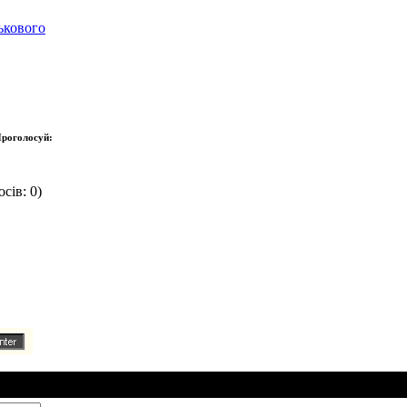
ькового
роголосуй:
сів: 0)