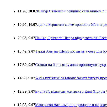
11:26, 10.07
Шакур Стівенсон офіційно став бійцем Zuf
10:05, 10.07
Денис Беринчик може провести бій в анде
20:35, 9.07
Пакʼяо, Бріггс та Чісора відвідають бій Гас
18:42, 9.07
Турки Аль аш-Шейх поставив умову для бо
17:30, 9.07
Ставки на бокс: які умови пропонують укра
14:35, 9.07
WBO призначила Біволу захист титулу про
12:39, 9.07
Енді Руїс підписав контракт з Едді Хірном
/
12:33, 9.07
Макгрегор має намір продовжувати кар'єру