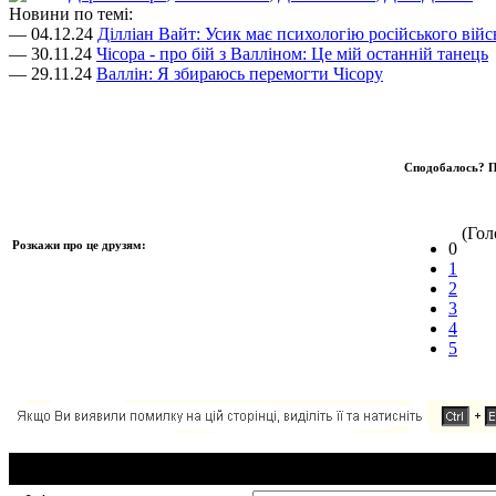
Новини по темі:
— 04.12.24
Ділліан Вайт: Усик має психологію російського війс
— 30.11.24
Чісора - про бій з Валліном: Це мій останній танець
— 29.11.24
Валлін: Я збираюсь перемогти Чісору
Сподобалось? П
(Голо
Розкажи про це друзям:
0
1
2
3
4
5
Додавання коментаря: