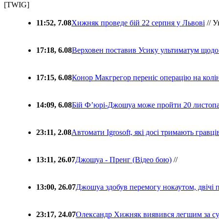
[TWIG]
11:52, 7.08
Хижняк проведе бій 22 серпня у Львові
// У
17:18, 6.08
Верховен поставив Усику ультиматум щодо
17:15, 6.08
Конор Макгрегор переніс операцію на колін
14:09, 6.08
Бій Ф’юрі-Джошуа може пройти 20 листоп
23:11, 2.08
Автомати Igrosoft, які досі тримають гравц
13:11, 26.07
Джошуа - Пренг (Відео бою)
//
13:00, 26.07
Джошуа здобув перемогу нокаутом, двічі 
23:17, 24.07
Олександр Хижняк виявився легшим за с