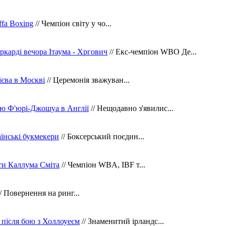
fa Boxing
// Чемпіон світу у чо...
ркарді вечора Ітаума - Хргович
// Екс-чемпіон WBO Де...
сієва в Москві
// Церемонія зважуван...
ю Ф'юрі-Джошуа в Англії
// Нещодавно з'явилис...
їнські букмекери
// Боксерський поєдин...
ти Каллума Сміта
// Чемпіон WBA, IBF т...
/ Повернення на ринг...
 після бою з Холлоуеєм
// Знаменитий ірландс...