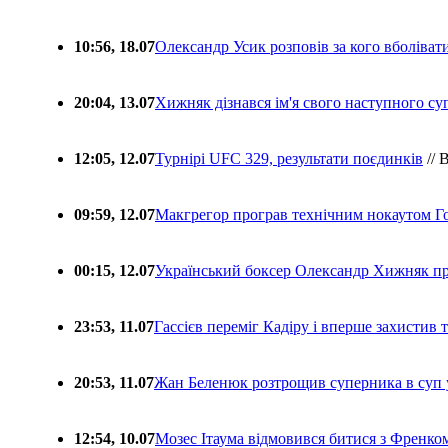
10:56, 18.07
Олександр Усик розповів за кого вболіва
20:04, 13.07
Хижняк дізнався ім'я свого наступного с
12:05, 12.07
Турнірі UFC 329, результати поєдинків
// 
09:59, 12.07
Макгрегор програв технічним нокаутом Г
00:15, 12.07
Український боксер Олександр Хижняк пр
23:53, 11.07
Гассієв переміг Кадіру і вперше захистив
20:53, 11.07
Жан Беленюк розтрощив суперника в суп
12:54, 10.07
Мозес Ітаума відмовився битися з Френко