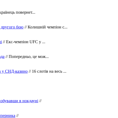
країнець повернет...
 другого бою
// Колишній чемпіон с...
і
// Екс-чемпіон UFC у ...
ада
// Попередньо, це мож...
ів у СНД-казино
// 16 слотів на весь ...
побувавши в нокдауні
//
уперника
//