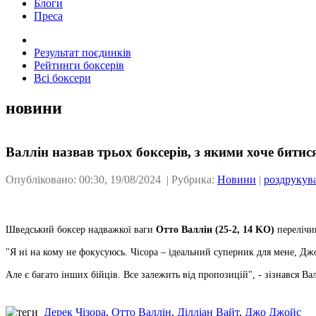
Блоги
Преса
Результат поєдинків
Рейтинги боксерів
Всі боксери
новини
Валлін назвав трьох боксерів, з якими хоче битис
Опубліковано: 00:30, 19/08/2024 | Рубрика:
Новини
|
роздрукув
Шведський боксер надважкої ваги
Отто Валлін (25-2, 14 KO)
перелічи
"Я ні на кому не фокусуюсь. Чісора – ідеальний суперник для мене, Джо
Але є багато інших бійців. Все залежить від пропозицій", - зізнався Ва
Дерек Чізора
,
Отто Валлін
,
Ділліан Вайт
,
Джо Джойс