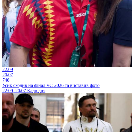
22:09
20/07
748
Усик сходив на фінал ЧС-2026 та виставив фото
22:09, 20/07
Кадр дня