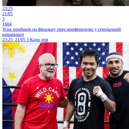
23:25
21/05
3
1684
Усик прийшов на фінальну прес-конференцію у спеціальній
вишиванці
23:25, 21/05
3
Кадр дня