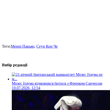
Теги:
Менні Пакьяо
,
Сеун Кон Че
Вибір редакції
Мозес Ітаума відмовився битися з Френком Санчесом
10.07.2026, 12:54