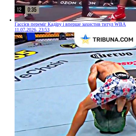
Гассієв переміг Кадіру і вперше захистив титул WBA
11.07.2026, 23:53