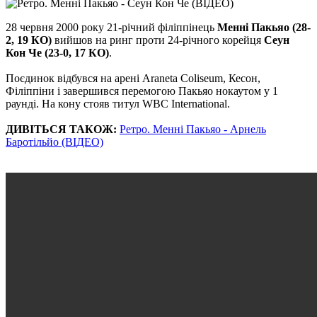
28 червня 2000 року 21-річний філіппінець
Менні Пакьяо (28-
2, 19 КО)
вийшов на ринг проти 24-річного корейця
Сеун
Кон Че (23-0, 17 КО)
.
Поєдинок відбувся на арені Araneta Coliseum, Кесон,
Філіппіни і завершився перемогою Пакьяо нокаутом у 1
раунді. На кону стояв титул WBC International.
ДИВІТЬСЯ ТАКОЖ:
Ретро. Менні Пакьяо - Арнель
Баротільйо (ВІДЕО)