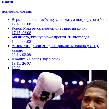
Новини
попередні новини
Верховен поставив Усику ультиматум щодо другого бою
17:18, 06/08
Конор Макгрегор переніс операцію на коліні
17:15, 06/08
Бій Ф’юрі-Джошуа може пройти 20 листопада
14:09, 06/08
Автомати Igrosoft, які досі тримають гравців у СНД-
казино
23:11, 02/08
Джошуа - Пренг (Відео бою)
13:11, 26/07
13:00