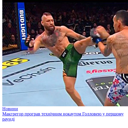
Новини
Макгрегор програв технічним нокаутом Голловею у першому
раунді