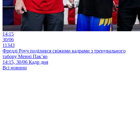
14:15
30/06
11343
Фредді Роуч поділився свіжими кадрами з тренувального
табору Менні Пак’яо
14:15, 30/06
Кадр дня
Всі новини