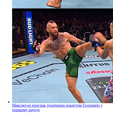
Макгрегор програв технічним нокаутом Голловею у
першому раунді