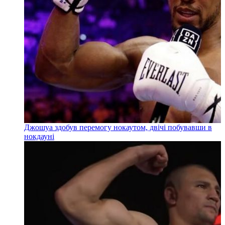
Джошуа здобув перемогу нокаутом, двічі побувавши в
нокдауні