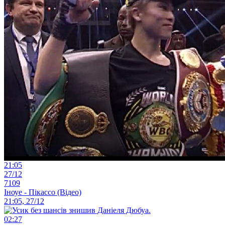
21:05
27/12
7109
Іноуе - Пікассо (Відео)
21:05, 27/12
02:27