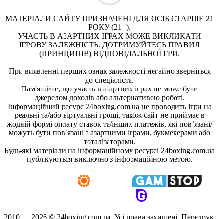
МАТЕРІАЛИ САЙТУ ПРИЗНАЧЕНІ ДЛЯ ОСІБ СТАРШЕ 21
РОКУ (21+).
УЧАСТЬ В АЗАРТНИХ ІГРАХ МОЖЕ ВИКЛИКАТИ
ІГРОВУ ЗАЛЕЖНІСТЬ. ДОТРИМУЙТЕСЬ ПРАВИЛ
(ПРИНЦИПІВ) ВІДПОВІДАЛЬНОЇ ГРИ.
При виявленні перших ознак залежності негайно зверніться
до спеціаліста.
Пам'ятайте, що участь в азартних іграх не може бути
джерелом доходів або альтернативою роботі.
Інформаційний ресурс 24boxing.com.ua не проводить ігри на
реальні та/або віртуальні гроші, також сайт не приймає в
жодній формі оплату ставок та/інших платежів, які пов’язані/
можуть бути пов’язані з азартними іграми, букмекерами або
тоталізаторами.
Будь-які матеріали на інформаційному ресурсі 24boxing.com.ua
публікуються виключно з інформаційною метою.
2010 — 2026 ©
24boxing.com.ua.
Усi права захищенi. Передрук