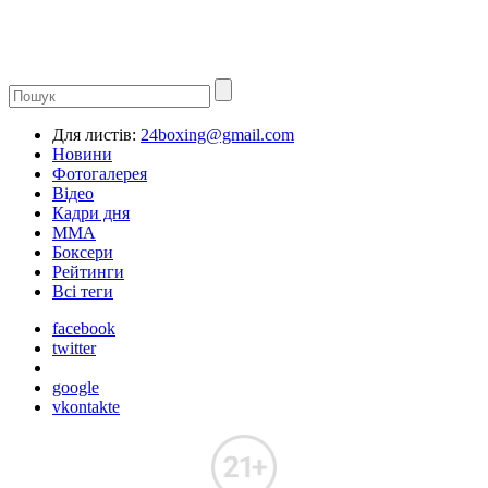
Для листів:
24boxing@gmail.com
Новини
Фотогалерея
Відео
Кадри дня
ММА
Боксери
Рейтинги
Всі теги
facebook
twitter
google
vkontakte