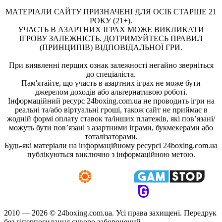
МАТЕРІАЛИ САЙТУ ПРИЗНАЧЕНІ ДЛЯ ОСІБ СТАРШЕ 21
РОКУ (21+).
УЧАСТЬ В АЗАРТНИХ ІГРАХ МОЖЕ ВИКЛИКАТИ
ІГРОВУ ЗАЛЕЖНІСТЬ. ДОТРИМУЙТЕСЬ ПРАВИЛ
(ПРИНЦИПІВ) ВІДПОВІДАЛЬНОЇ ГРИ.
При виявленні перших ознак залежності негайно зверніться
до спеціаліста.
Пам'ятайте, що участь в азартних іграх не може бути
джерелом доходів або альтернативою роботі.
Інформаційний ресурс 24boxing.com.ua не проводить ігри на
реальні та/або віртуальні гроші, також сайт не приймає в
жодній формі оплату ставок та/інших платежів, які пов’язані/
можуть бути пов’язані з азартними іграми, букмекерами або
тоталізаторами.
Будь-які матеріали на інформаційному ресурсі 24boxing.com.ua
публікуються виключно з інформаційною метою.
2010 — 2026 ©
24boxing.com.ua.
Усi права захищенi. Передрук
без гіперпосилання суворо заборонений