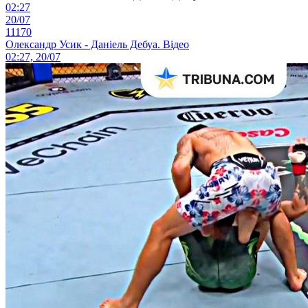
02:27
20/07
11170
Олександр Усик - Даніель Дебуа. Відео
02:27, 20/07