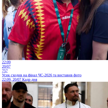
22:09
20/07
757
Усик сходив на фінал ЧС-2026 та виставив фото
22:09, 20/07
Кадр дня