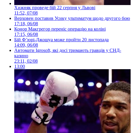
Хижняк проведе бій 22 серпня у Львові
11:52, 07/08
Верховен поставив Усику ультиматум щодо другого бою
17:18, 06/08
Конор Макгрегор переніс операцію на коліні
17:15, 06/08
Бій Ф’юрі-Джошуа може пройти 20 листопада
14:09, 06/08
Автомати Igrosoft, які досі тримають гравців у СНД-
казино
23:11, 02/08
13:00