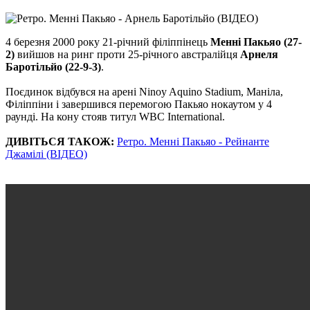
4 березня 2000 року 21-річний філіппінець
Менні Пакьяо (27-
2)
вийшов на ринг проти 25-річного австралійця
Арнеля
Баротільйо (22-9-3)
.
Поєдинок відбувся на арені Ninoy Aquino Stadium, Маніла,
Філіппіни і завершився перемогою Пакьяо нокаутом у 4
раунді. На кону стояв титул WBC International.
ДИВІТЬСЯ ТАКОЖ:
Ретро. Менні Пакьяо - Рейнанте
Джамілі (ВІДЕО)