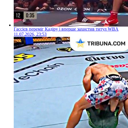
Гассієв переміг Кадіру і вперше захистив титул WBA
11.07.2026, 23:53