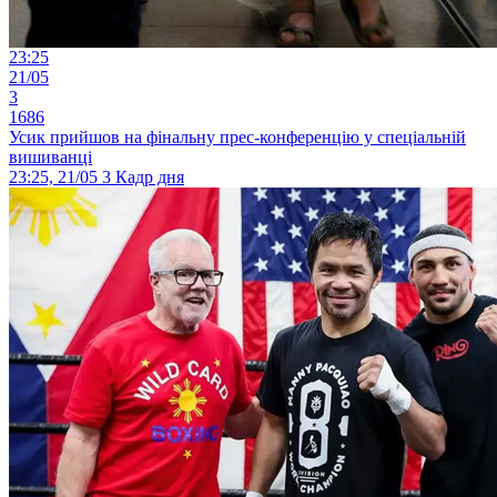
23:25
21/05
3
1686
Усик прийшов на фінальну прес-конференцію у спеціальній
вишиванці
23:25, 21/05
3
Кадр дня