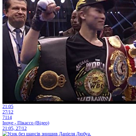
21:05
27/12
7114
Іноуе - Пікассо (Відео)
21:05, 27/12