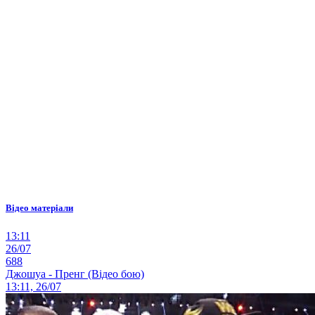
Відео матеріали
13:11
26/07
688
Джошуа - Пренг (Відео бою)
13:11, 26/07