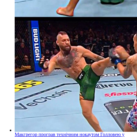
Макгрегор програв технічним нокаутом Голловею у