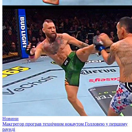
Новини
Макгрегор програв технічним нокаутом Голловею у першому
раунді