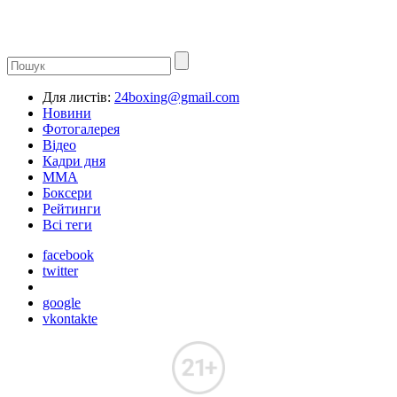
Для листів:
24boxing@gmail.com
Новини
Фотогалерея
Відео
Кадри дня
ММА
Боксери
Рейтинги
Всі теги
facebook
twitter
google
vkontakte