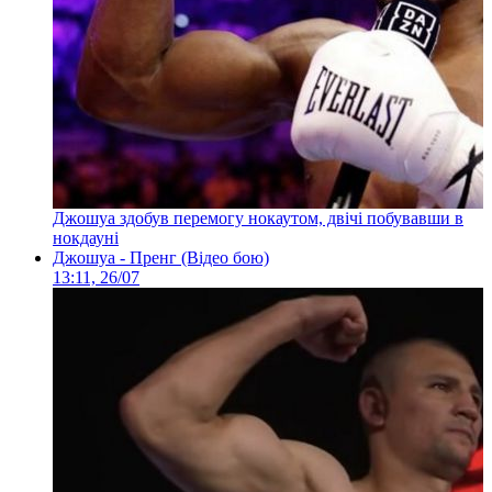
Джошуа здобув перемогу нокаутом, двічі побувавши в
нокдауні
Джошуа - Пренг (Відео бою)
13:11, 26/07