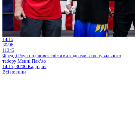
14:15
30/06
11345
Фредді Роуч поділився свіжими кадрами з тренувального
табору Менні Пак’яо
14:15, 30/06
Кадр дня
Всі новини