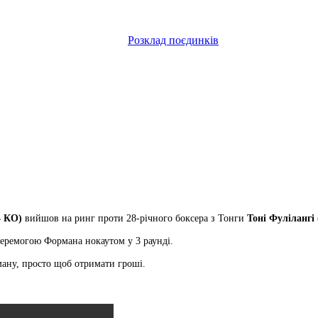
Розклад поєдинків
4 КО)
вийшов на ринг проти 28-річного боксера з Тонги
Тоні Фулілангі 
перемогою Формана нокаутом у 3 раунді.
ману, просто щоб отримати гроші.