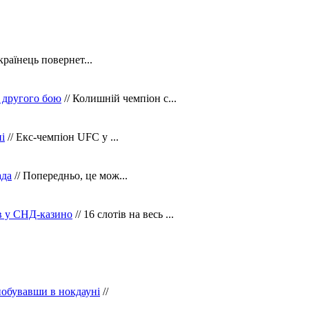
країнець повернет...
 другого бою
// Колишній чемпіон с...
і
// Екс-чемпіон UFC у ...
ада
// Попередньо, це мож...
ів у СНД-казино
// 16 слотів на весь ...
побувавши в нокдауні
//