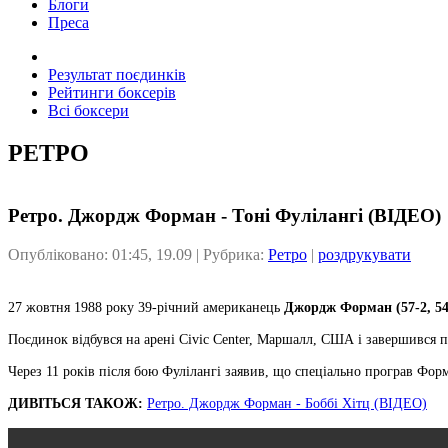
Блоги
Преса
Результат поєдинків
Рейтинги боксерів
Всі боксери
РЕТРО
Ретро. Джордж Форман - Тоні Фулілангі (ВІДЕО)
Опубліковано: 01:45, 19.09 | Рубрика:
Ретро
|
роздрукувати
27 жовтня 1988 року 39-річний американець
Джордж Форман (57-2, 5
Поєдинок відбувся на арені Civic Center, Маршалл, США і завершився 
Через 11 років після бою Фулілангі заявив, що спеціально програв Фор
ДИВІТЬСЯ ТАКОЖ:
Ретро. Джордж Форман - Боббі Хітц (ВІДЕО)