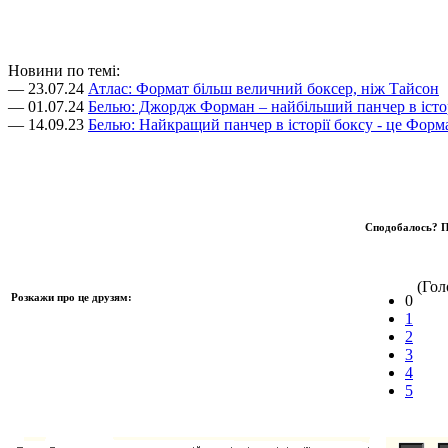
Новини по темі:
— 23.07.24
Атлас: Формат більш величний боксер, ніж Тайсон
— 01.07.24
Белью: Джордж Форман – найбільший панчер в істор
— 14.09.23
Белью: Найкращий панчер в історії боксу - це Форм
Сподобалось? П
(Голо
Розкажи про це друзям:
0
1
2
3
4
5