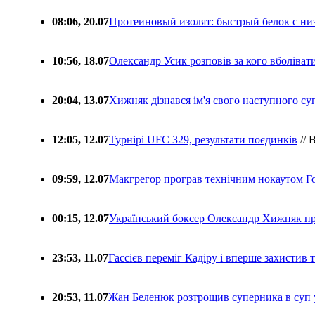
08:06, 20.07
Протеиновый изолят: быстрый белок с ни
10:56, 18.07
Олександр Усик розповів за кого вболіва
20:04, 13.07
Хижняк дізнався ім'я свого наступного с
12:05, 12.07
Турнірі UFC 329, результати поєдинків
// 
09:59, 12.07
Макгрегор програв технічним нокаутом Г
00:15, 12.07
Український боксер Олександр Хижняк пр
23:53, 11.07
Гассієв переміг Кадіру і вперше захистив
20:53, 11.07
Жан Беленюк розтрощив суперника в суп