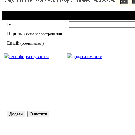
Додавання коментаря:
Ім'я:
Пароль:
(якщо зареєстрований)
Email:
(обов'язково!)
теги форматування
додати смайли