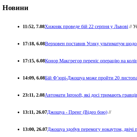
Новини
11:52, 7.08
Хижняк проведе бій 22 серпня у Львові
// У
17:18, 6.08
Верховен поставив Усику ультиматум щодо
17:15, 6.08
Конор Макгрегор переніс операцію на колін
14:09, 6.08
Бій Ф’юрі-Джошуа може пройти 20 листоп
23:11, 2.08
Автомати Igrosoft, які досі тримають гравц
13:11, 26.07
Джошуа - Пренг (Відео бою)
//
13:00, 26.07
Джошуа здобув перемогу нокаутом, двічі 