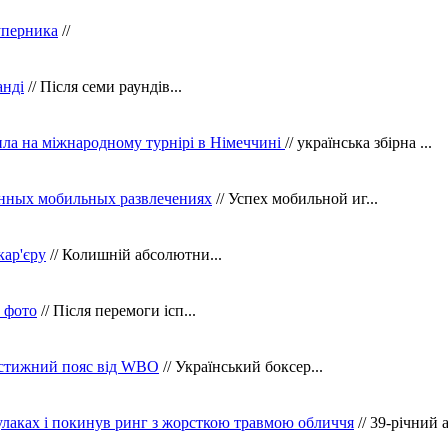
уперника
//
анді
// Після семи раундів...
ила на міжнародному турнірі в Німеччині
// українська збірна ...
нных мобильных развлечениях
// Успех мобильной иг...
кар'єру
// Колишній абсолютни...
в фото
// Після перемоги ісп...
рестижний пояс від WBO
// Український боксер...
кулаках і покинув ринг з жорсткою травмою обличчя
// 39-річний 