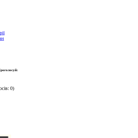
ії
ан
роголосуй:
сів: 0)