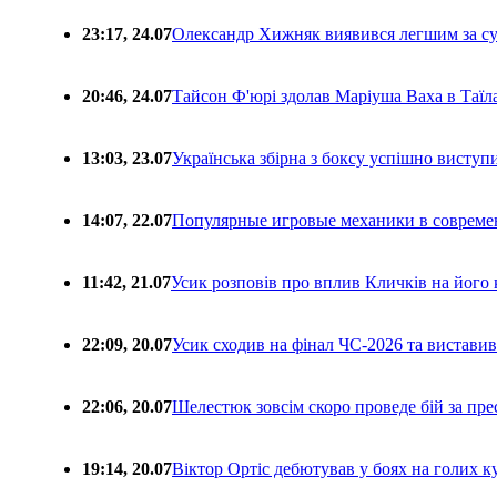
23:17, 24.07
Олександр Хижняк виявився легшим за с
20:46, 24.07
Тайсон Ф'юрі здолав Маріуша Ваха в Таїл
13:03, 23.07
Українська збірна з боксу успішно виступ
14:07, 22.07
Популярные игровые механики в совреме
11:42, 21.07
Усик розповів про вплив Кличків на його 
22:09, 20.07
Усик сходив на фінал ЧС-2026 та вистави
22:06, 20.07
Шелестюк зовсім скоро проведе бій за п
19:14, 20.07
Віктор Ортіс дебютував у боях на голих 