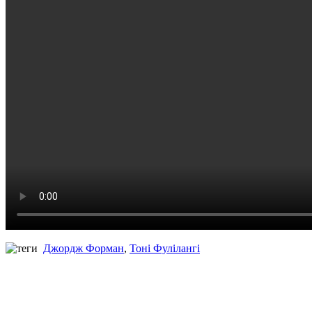
Джордж Форман
,
Тоні Фулілангі