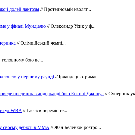
зкой долей лактозы
// Протеиновый изолят...
тиме у фіналі Мундіалю
// Олександр Усик у ф...
уперника
// Олімпійський чемпі...
В головному бою ве...
олловею у першому раунді
// Ірландець отримав ...
оведе поєдинок в андеркарді бою Ентоні Джошуа
// Суперник укр
 титул WBA
// Гассієв переміг те...
 у своєму дебюті в ММА
// Жан Беленюк розтро...