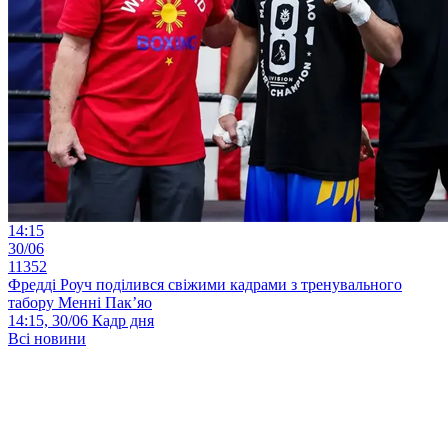
14:15
30/06
11352
Фредді Роуч поділився свіжими кадрами з тренувального
табору Менні Пак’яо
14:15, 30/06
Кадр дня
Всі новини