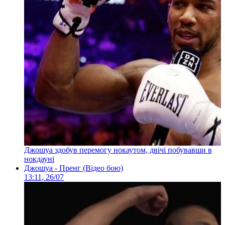
Джошуа здобув перемогу нокаутом, двічі побувавши в
нокдауні
Джошуа - Пренг (Відео бою)
13:11, 26/07