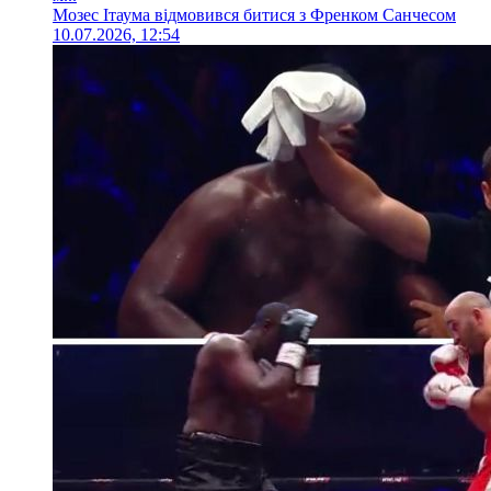
Мозес Ітаума відмовився битися з Френком Санчесом
10.07.2026, 12:54