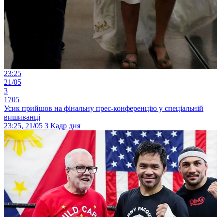
23:25
21/05
3
1705
Усик прийшов на фінальну прес-конференцію у спеціальній
вишиванці
23:25, 21/05
3
Кадр дня