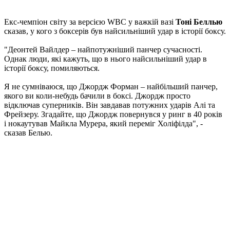
Екс-чемпіон світу за версією WBC у важкій вазі
Тоні Беллью
сказав, у кого з боксерів був найсильніший удар в історії боксу.
"Деонтей Вайлдер – найпотужніший панчер сучасності.
Однак люди, які кажуть, що в нього найсильніший удар в
історії боксу, помиляються.
Я не сумніваюся, що Джордж Форман – найбільший панчер,
якого ви коли-небудь бачили в боксі. Джордж просто
відключав суперників. Він завдавав потужних ударів Алі та
Фрейзеру. Згадайте, що Джордж повернувся у ринг в 40 років
і нокаутував Майкла Мурера, який переміг Холіфілда", -
сказав Белью.