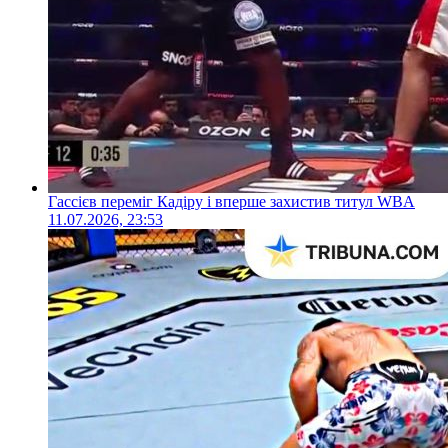
Гассієв переміг Кадіру і вперше захистив титул WBA
11.07.2026, 23:53