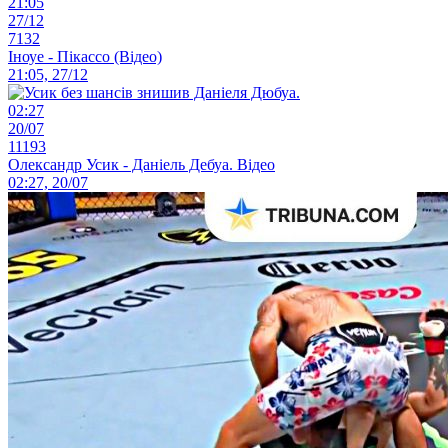
21:05
27/12
7132
Іноуе - Пікассо (Відео)
21:05, 27/12
02:27
20/07
11193
Олександр Усик - Даніель Дебуа. Відео
02:27, 20/07