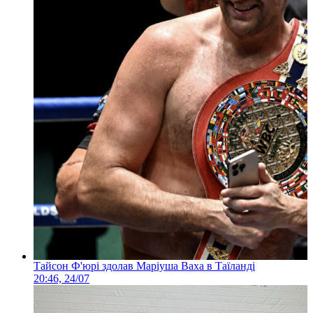
Тайсон Ф'юрі здолав Маріуша Ваха в Таїланді
20:46, 24/07