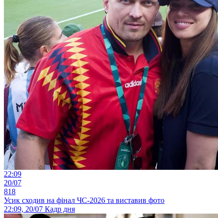
22:09
20/07
818
Усик сходив на фінал ЧС-2026 та виставив фото
22:09, 20/07
Кадр дня