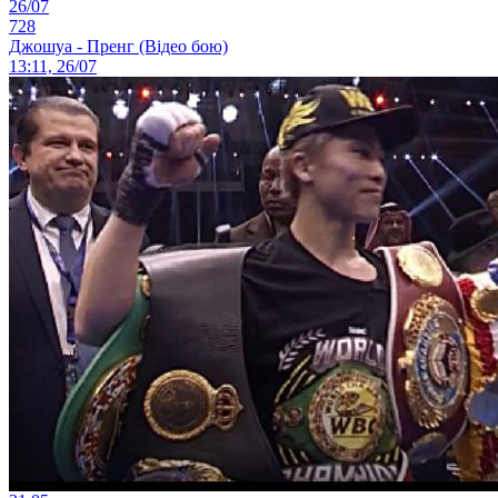
26/07
728
Джошуа - Пренг (Відео бою)
13:11, 26/07