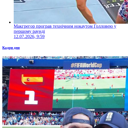
Макгрегор програв технічним нокаутом Голловею у
першому раунді
12.07.2026, 9:59
Кадри дня