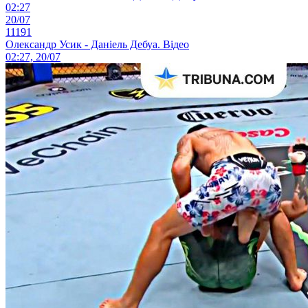
02:27
20/07
11191
Олександр Усик - Даніель Дебуа. Відео
02:27, 20/07