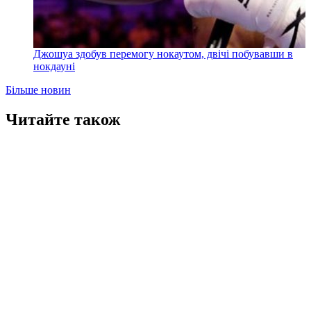
Джошуа здобув перемогу нокаутом, двічі побувавши в
нокдауні
Більше новин
Читайте також