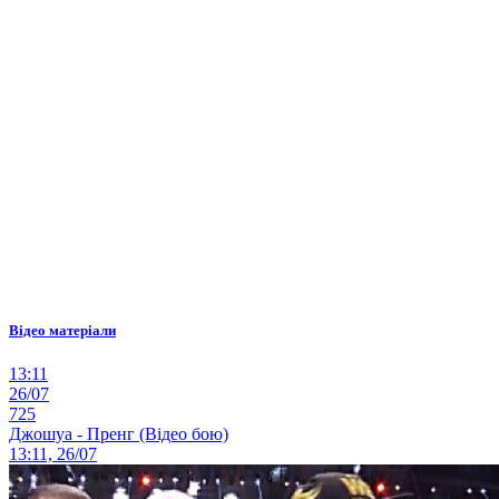
Відео матеріали
13:11
26/07
725
Джошуа - Пренг (Відео бою)
13:11, 26/07