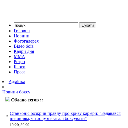
Головна
Новини
Фотогалерея
Відео боїв
Кадри дня
ММА
Ретро
Блоги
Преса
Адмінка
Новини боксу
Облако тегов ::
Станьоніс
Станьоніс розкрив правду про кризу кар'єри: "Задавався
»
питанням, чи хочу я взагалі боксувати"
19:20, 30.09