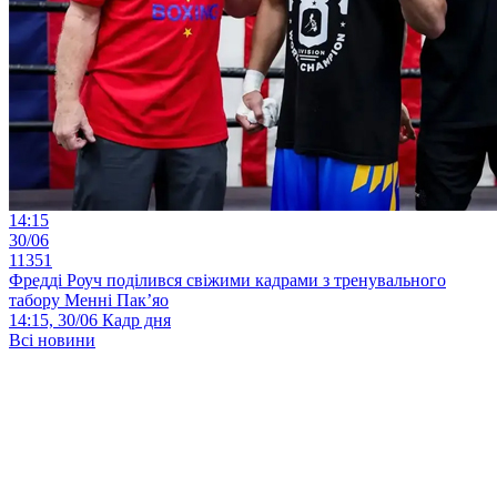
14:15
30/06
11351
Фредді Роуч поділився свіжими кадрами з тренувального
табору Менні Пак’яо
14:15, 30/06
Кадр дня
Всі новини