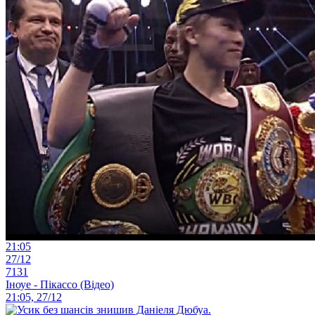
21:05
27/12
7131
Іноуе - Пікассо (Відео)
21:05, 27/12