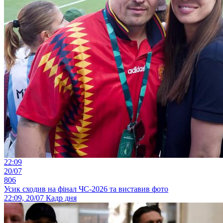
22:09
20/07
806
Усик сходив на фінал ЧС-2026 та виставив фото
22:09, 20/07
Кадр дня