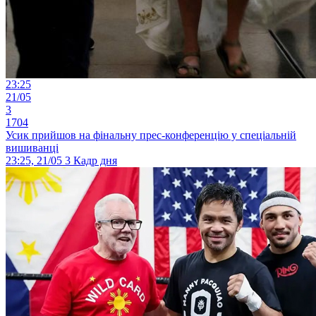
23:25
21/05
3
1704
Усик прийшов на фінальну прес-конференцію у спеціальній
вишиванці
23:25, 21/05
3
Кадр дня