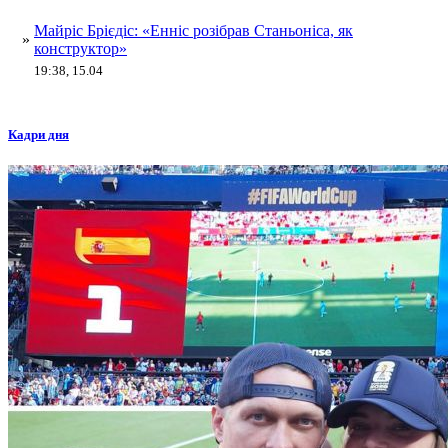
Майріс Брієдіс: «Енніс розібрав Станьоніса, як
»
конструктор»
19:38, 15.04
Кадри дня