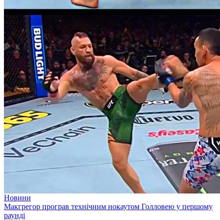
Новини
Макгрегор програв технічним нокаутом Голловею у першому
раунді