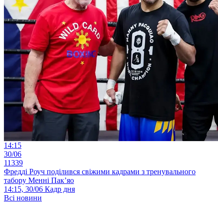
14:15
30/06
11339
Фредді Роуч поділився свіжими кадрами з тренувального
табору Менні Пак’яо
14:15, 30/06
Кадр дня
Всі новини