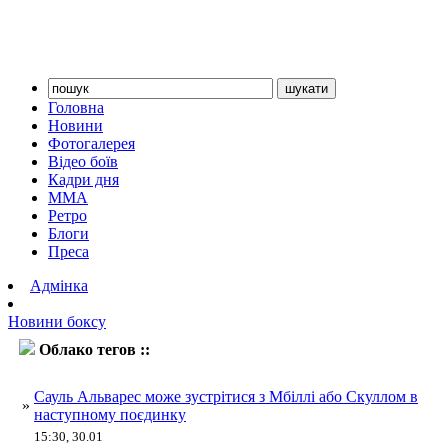
Головна
Новини
Фотогалерея
Відео боїв
Кадри дня
ММА
Ретро
Блоги
Преса
Адмінка
Новини боксу
Облако тегов ::
Крістіан Мбіллі
Сауль Альварес може зустрітися з Мбіллі або Скуллом в
»
наступному поєдинку
15:30, 30.01