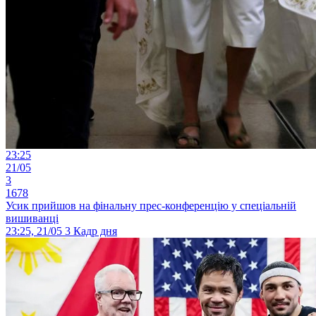
23:25
21/05
3
1678
Усик прийшов на фінальну прес-конференцію у спеціальній
вишиванці
23:25, 21/05
3
Кадр дня