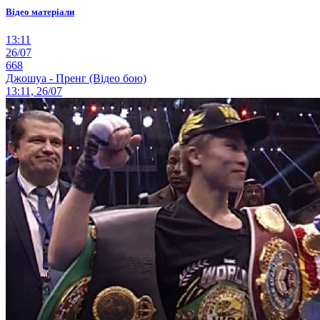
Відео матеріали
13:11
26/07
668
Джошуа - Пренг (Відео бою)
13:11, 26/07