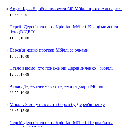
»
Арум: Було б добре провести бій Мбіллі проти Альвареса
18:55, 3.10
Сергій Дерев'янченко - Крістіан Мбіллі. Кращі моменти
»
бою (ВІДЕО)
11:25, 18.08
»
Дерев'янченко програв Мбіллі за очками
10:55, 18.08
»
Стало відомо, хто покаже бій Дерев'янченко - Мбіллі
12:55, 17.08
»
Атлас: Дерев'яченко має пережити удари Мбіллі
22:55, 16.08
»
Мбіллі: Я хочу нав'язати боротьбу Дерев'янченку
06:45, 15.08
Сергій Дерев'янченко - Крістіан Мбіллі. Перша битва
»