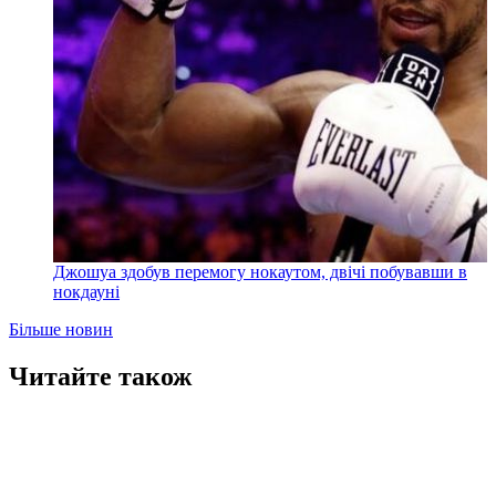
Джошуа здобув перемогу нокаутом, двічі побувавши в
нокдауні
Більше новин
Читайте також