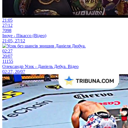
21:05
27/12
7098
Іноуе - Пікассо (Відео)
21:05, 27/12
02:27
20/07
11155
Олександр Усик - Даніель Дебуа. Відео
02:27, 20/07