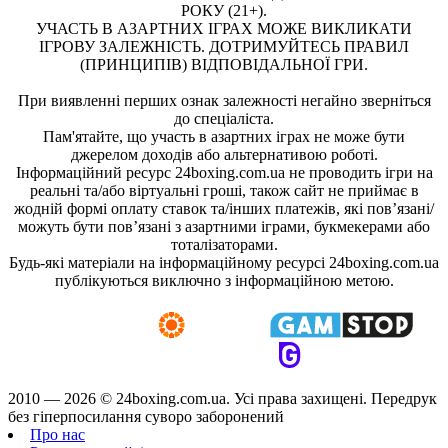
РОКУ (21+).
УЧАСТЬ В АЗАРТНИХ ІГРАХ МОЖЕ ВИКЛИКАТИ
ІГРОВУ ЗАЛЕЖНІСТЬ. ДОТРИМУЙТЕСЬ ПРАВИЛ
(ПРИНЦИПІВ) ВІДПОВІДАЛЬНОЇ ГРИ.
При виявленні перших ознак залежності негайно зверніться
до спеціаліста.
Пам'ятайте, що участь в азартних іграх не може бути
джерелом доходів або альтернативою роботі.
Інформаційний ресурс 24boxing.com.ua не проводить ігри на
реальні та/або віртуальні гроші, також сайт не приймає в
жодній формі оплату ставок та/інших платежів, які пов’язані/
можуть бути пов’язані з азартними іграми, букмекерами або
тоталізаторами.
Будь-які матеріали на інформаційному ресурсі 24boxing.com.ua
публікуються виключно з інформаційною метою.
2010 — 2026 ©
24boxing.com.ua.
Усi права захищенi. Передрук
без гіперпосилання суворо заборонений
Про нас