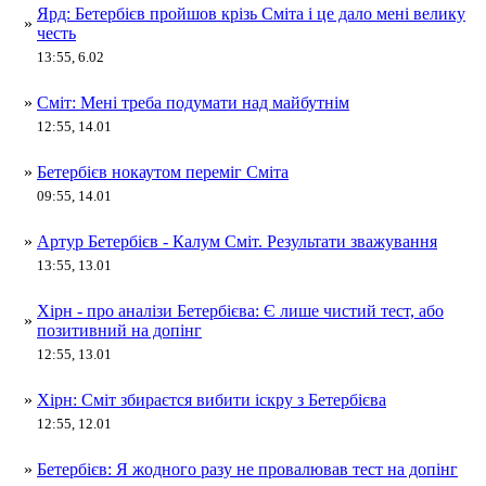
Ярд: Бетербієв пройшов крізь Сміта і це дало мені велику
»
честь
13:55, 6.02
»
Сміт: Мені треба подумати над майбутнім
12:55, 14.01
»
Бетербієв нокаутом переміг Сміта
09:55, 14.01
»
Артур Бетербієв - Калум Сміт. Результати зважування
13:55, 13.01
Хірн - про аналізи Бетербієва: Є лише чистий тест, або
»
позитивний на допінг
12:55, 13.01
»
Хірн: Сміт збираєтся вибити іскру з Бетербієва
12:55, 12.01
»
Бетербієв: Я жодного разу не провалював тест на допінг