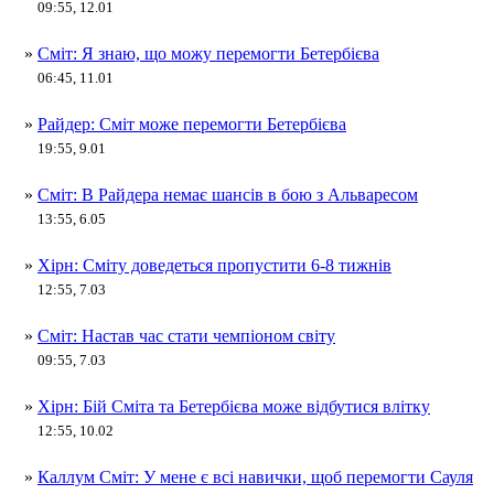
09:55, 12.01
»
Сміт: Я знаю, що можу перемогти Бетербієва
06:45, 11.01
»
Райдер: Сміт може перемогти Бетербієва
19:55, 9.01
»
Сміт: В Райдера немає шансів в бою з Альваресом
13:55, 6.05
»
Хірн: Сміту доведеться пропустити 6-8 тижнів
12:55, 7.03
»
Сміт: Настав час стати чемпіоном світу
09:55, 7.03
»
Хірн: Бій Сміта та Бетербієва може відбутися влітку
12:55, 10.02
»
Каллум Сміт: У мене є всі навички, щоб перемогти Сауля