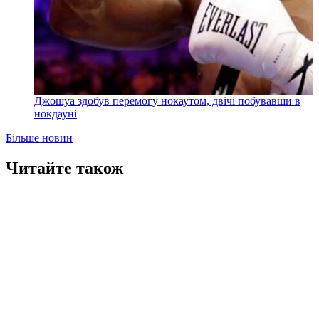
Джошуа здобув перемогу нокаутом, двічі побувавши в
нокдауні
Більше новин
Читайте також