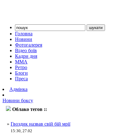
Головна
Новини
Фотогалерея
Відео боїв
Кадри дня
ММА
Ретро
Блоги
Преса
Адмінка
Новини боксу
Облако тегов ::
Калум Сміт
»
Гвоздик назвав свій бій мрії
15:30, 27.02