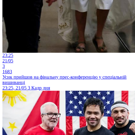
23:25
21/05
3
1683
Усик прийшов на фінальну прес-конференцію у спеціальній
вишиванці
23:25, 21/05
3
Кадр дня