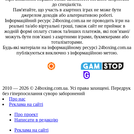
до спеціаліста.
Пам'ятайте, що участь в азартних іграх не може бути
джерелом доходів або альтернативою роботі.
Інформаційний ресурс 24boxing.com.ua не проводить ігри на
реальні та/або віртуальні гроші, також сайт не приймає в
жодній формі оплату ставок та/інших платежів, які пов’язані/
можуть бути пов’язані з азартними іграми, букмекерами або
тоталізаторами.
Будь-які матеріали на інформаційному ресурсі 24boxing.com.ua
публікуються виключно з інформаційною метою.
2010 — 2026 ©
24boxing.com.ua.
Усi права захищенi. Передрук
без гіперпосилання суворо заборонений
Про нас
Реклама на сайті
Про проект
Написати в редакцію
Реклама на сайті