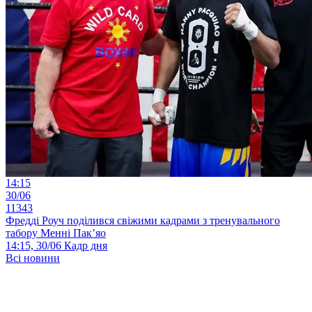
14:15
30/06
11343
Фредді Роуч поділився свіжими кадрами з тренувального
табору Менні Пак’яо
14:15, 30/06
Кадр дня
Всі новини