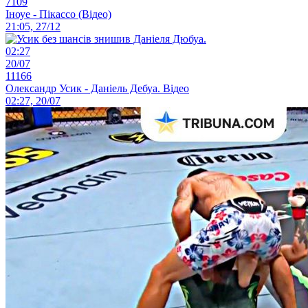
7109
Іноуе - Пікассо (Відео)
21:05, 27/12
02:27
20/07
11166
Олександр Усик - Даніель Дебуа. Відео
02:27, 20/07