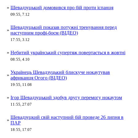
»
Шевадзуцький домовився про бій проти іспанця
09:55, 7.12
Шевадзуцький показав потужні тренування перед
»
наступним профі-боєм (ВІДЕО)
17:55, 3.12
»
Небитий український супертяж повертається в жовтні
08:55, 4.10
Українець Шевадзуцький блискуче нокаутував
»
африканця Огого (ВІДЕО)
19:55, 11.08
»
Ігор Шевадзуцький здобув другу перемогу нокаутом
11:55, 27.07
Шевадзуцкий свій наступний бій проведе 26 липня в
»
ПАР
18:55, 17.07