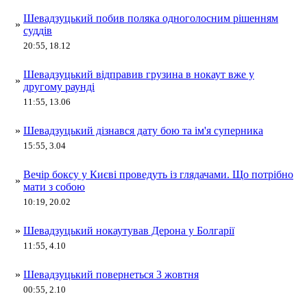
Шевадзуцький побив поляка одноголосним рішенням
»
суддів
20:55, 18.12
Шевадзуцький відправив грузина в нокаут вже у
»
другому раунді
11:55, 13.06
»
Шевадзуцький дізнався дату бою та ім'я суперника
15:55, 3.04
Вечір боксу у Києві проведуть із глядачами. Що потрібно
»
мати з собою
10:19, 20.02
»
Шевадзуцький нокаутував Дерона у Болгарії
11:55, 4.10
»
Шевадзуцький повернеться 3 жовтня
00:55, 2.10