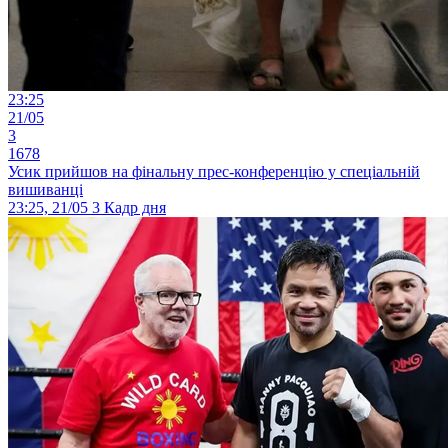
23:25
21/05
3
1678
Усик прийшов на фінальну прес-конференцію у спеціальній
вишиванці
23:25, 21/05
3
Кадр дня