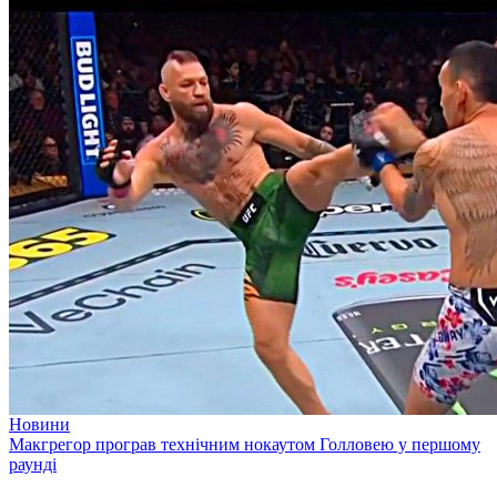
Новини
Макгрегор програв технічним нокаутом Голловею у першому
раунді