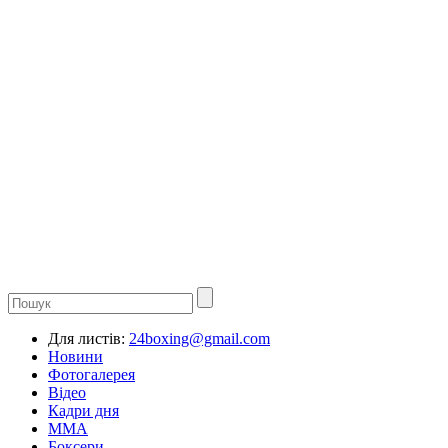
Для листів:
24boxing@gmail.com
Новини
Фотогалерея
Відео
Кадри дня
ММА
Боксери