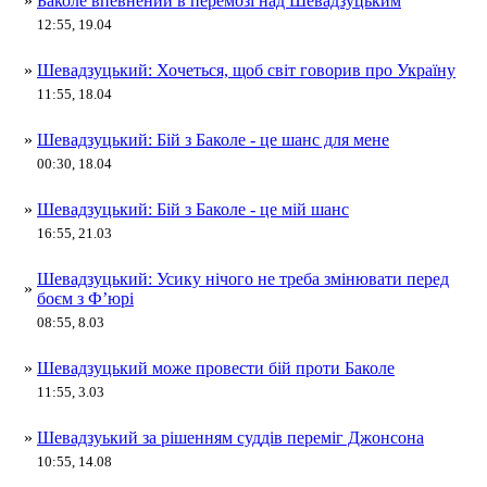
»
Баколе впевнений в перемозі над Шевадзуцьким
12:55, 19.04
»
Шевадзуцький: Хочеться, щоб світ говорив про Україну
11:55, 18.04
»
Шевадзуцький: Бій з Баколе - це шанс для мене
00:30, 18.04
»
Шевадзуцький: Бій з Баколе - це мій шанс
16:55, 21.03
Шевадзуцький: Усику нічого не треба змінювати перед
»
боєм з Ф’юрі
08:55, 8.03
»
Шевадзуцький може провести бій проти Баколе
11:55, 3.03
»
Шевадзуький за рішенням суддів переміг Джонсона
10:55, 14.08