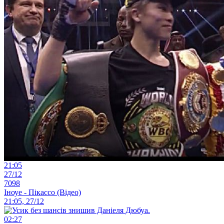
21:05
27/12
7098
Іноуе - Пікассо (Відео)
21:05, 27/12
02:27