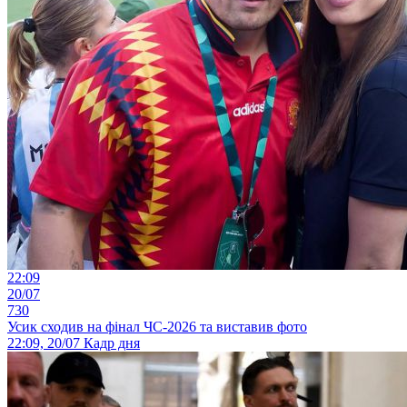
22:09
20/07
730
Усик сходив на фінал ЧС-2026 та виставив фото
22:09, 20/07
Кадр дня