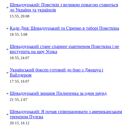
Шевадзуцький: Повєткін з великою повагою ставиться
»
до України та українців
15:55, 20.08
»
Кадр Дня: Шевадзуцький та Сіренко в таборі Повєткіна
18:55, 5.08
Шевадзуцький стане спаринг-партнером Повєткіна і не
»
виступить на шоу Усика
18:55, 24.07
Український боксер готовий до бою з Джошуа і
»
Вайлдером
17:55, 16.07
»
Шевадзуцький знищив Пилипенка за один раунд
21:55, 2.07
Шевадзуцький: Я почав співпрацювати з американським
»
тренером Пулєва
20:15, 16.12