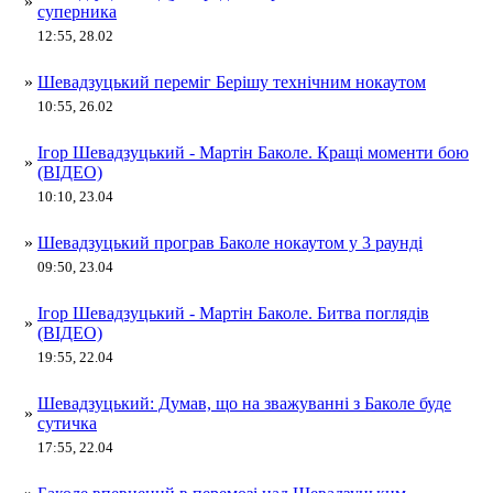
»
суперника
12:55, 28.02
»
Шевадзуцький переміг Берішу технічним нокаутом
10:55, 26.02
Ігор Шевадзуцький - Мартін Баколе. Кращі моменти бою
»
(ВІДЕО)
10:10, 23.04
»
Шевадзуцький програв Баколе нокаутом у 3 раунді
09:50, 23.04
Ігор Шевадзуцький - Мартін Баколе. Битва поглядів
»
(ВІДЕО)
19:55, 22.04
Шевадзуцький: Думав, що на зважуванні з Баколе буде
»
сутичка
17:55, 22.04