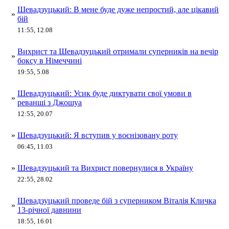
Шевадзуцький: В мене буде дуже непростий, але цікавий
»
бій
11:55, 12.08
Вихрист та Шевадзуцький отримали суперників на вечір
»
боксу в Німеччині
19:55, 5.08
Шевадзуцький: Усик буде диктувати свої умови в
»
реванші з Джошуа
12:55, 20.07
»
Шевадзуцький: Я вступив у воєнізовану роту
06:45, 11.03
»
Шевадзуцький та Вихрист повернулися в Україну
22:55, 28.02
Шевадзуцький проведе бій з суперником Віталія Кличка
»
13-річної давнини
18:55, 16.01