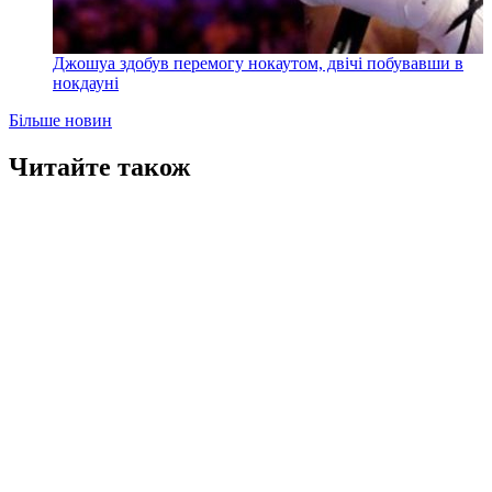
Джошуа здобув перемогу нокаутом, двічі побувавши в
нокдауні
Більше новин
Читайте також