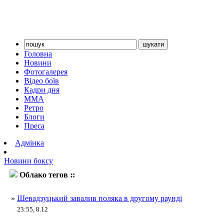
Головна
Новини
Фотогалерея
Відео боїв
Кадри дня
ММА
Ретро
Блоги
Преса
Адмінка
Новини боксу
Облако тегов ::
Ігор Шевадзуцький
»
Шевадзуцький завалив поляка в другому раунді
23:55, 8.12