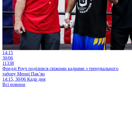
14:15
30/06
11338
Фредді Роуч поділився свіжими кадрами з тренувального
табору Менні Пак’яо
14:15, 30/06
Кадр дня
Всі новини