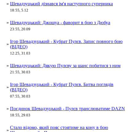
»
Шевадзуцький дізнався ім'я наступного суперника
18:55, 5.12
»
Шевадзуцький: Джошуа - фаворит в бою з Дюбуа
23:55, 20.09
Ігор Шевадзуцький - Кубрат Пулєв. Запис повного бою
»
(ВІДЕО)
12:25, 31.03
»
Шевадзуцький: Дякую Пулєву за шанс побитися з ним
21:55, 30.03
Ігор Шевадзуцький - Кубрат Пулєв. Битва поглядів
»
(ВІДЕО)
07:55, 30.03
»
Поєдинок Шевадзуцький - Пулєв транслюватиме DAZN
18:55, 29.03
Стало відомо, який пояс стоятиме на кону в бою
»