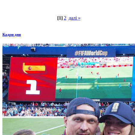
[1]
2
далі »
Кадри дня