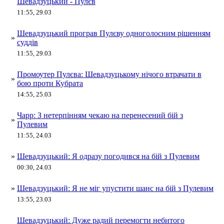
Шевадзуцький - Пулєв
11:55, 29.03
Шевадзуцький програв Пулєву одноголосним рішенням
»
суддів
11:55, 29.03
Промоутер Пулєва: Шевадзуцькому нічого втрачати в
»
бою проти Кубрата
14:55, 25.03
Чарр: З нетерпінням чекаю на перенесений бій з
»
Пулевим
11:55, 24.03
»
Шевадзуцький: Я одразу погодився на бій з Пулевим
00:30, 24.03
»
Шевадзуцький: Я не міг упустити шанс на бій з Пулевим
13:55, 23.03
Шевадзуцький: Дуже радий перемогти небитого