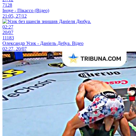
7128
Іноуе - Пікассо (Відео)
21:05, 27/12
02:27
20/07
11183
Олександр Усик - Даніель Дебуа. Відео
02:27, 20/07