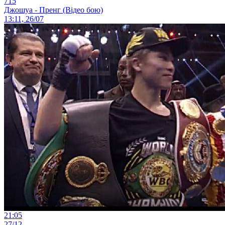
715
Джошуа - Пренг (Відео бою)
13:11, 26/07
21:05
27/12