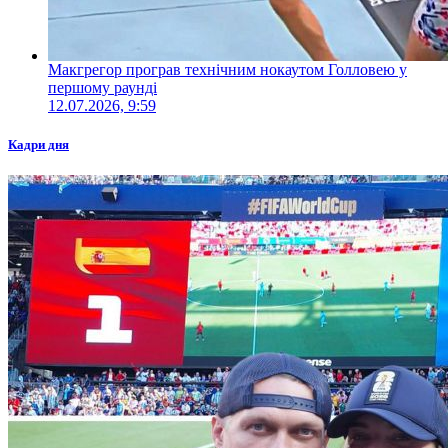
Макгрегор програв технічним нокаутом Голловею у
першому раунді
12.07.2026, 9:59
Кадри дня