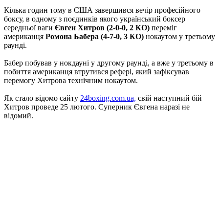
Кілька годин тому в США завершився вечір професійного
боксу, в одному з поєдинків якого український боксер
середньої ваги
Євген Хитров (2-0-0, 2 КО)
переміг
американця
Ромона Бабера (4-7-0, 3 КО)
нокаутом у третьому
раунді.
Бабер побував у нокдауні у другому раунді, а вже у третьому в
побиття американця втрутився рефері, який зафіксував
перемогу Хитрова технічним нокаутом.
Як стало відомо сайту
24boxing.com.ua,
свій наступний бій
Хитров проведе 25 лютого. Суперник Євгена наразі не
відомий.