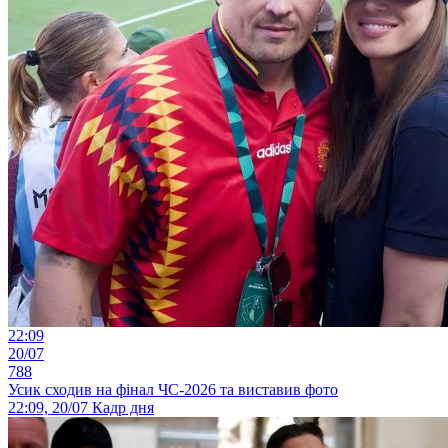
22:09
20/07
788
Усик сходив на фінал ЧС-2026 та виставив фото
22:09, 20/07
Кадр дня