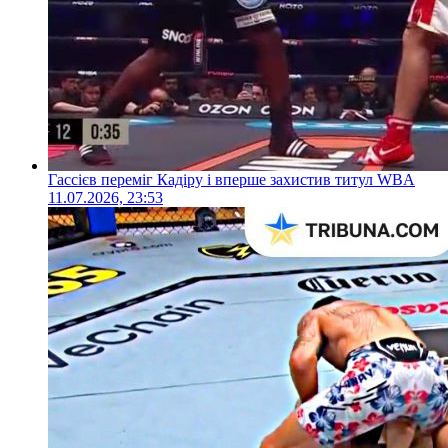
Гассієв переміг Кадіру і вперше захистив титул WBA
11.07.2026, 23:53