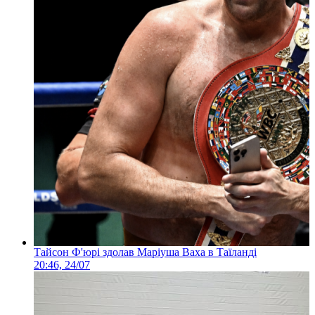
Тайсон Ф'юрі здолав Маріуша Ваха в Таїланді
20:46, 24/07