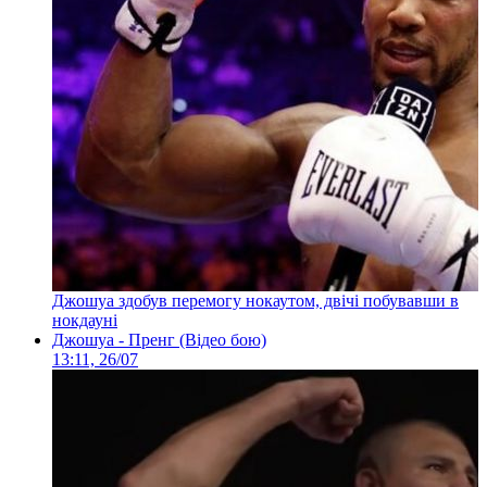
Джошуа здобув перемогу нокаутом, двічі побувавши в
нокдауні
Джошуа - Пренг (Відео бою)
13:11, 26/07