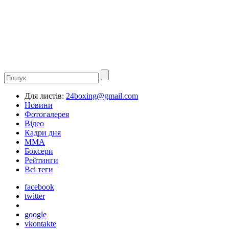
Для листів:
24boxing@gmail.com
Новини
Фотогалерея
Відео
Кадри дня
ММА
Боксери
Рейтинги
Всі теги
facebook
twitter
google
vkontakte