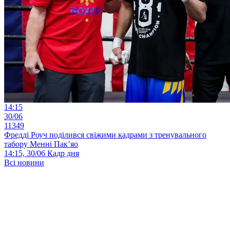
14:15
30/06
11349
Фредді Роуч поділився свіжими кадрами з тренувального
табору Менні Пак’яо
14:15, 30/06
Кадр дня
Всі новини