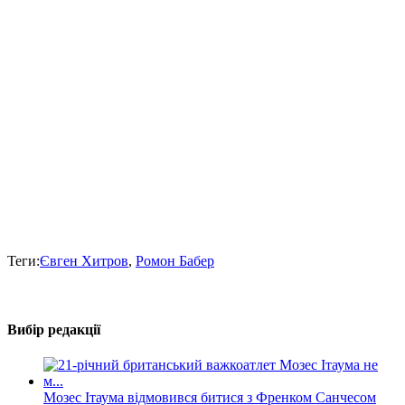
Теги:
Євген Хитров
,
Ромон Бабер
Вибір редакції
Мозес Ітаума відмовився битися з Френком Санчесом