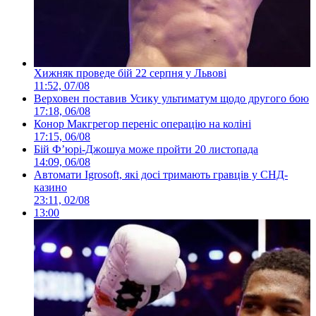
Хижняк проведе бій 22 серпня у Львові
11:52, 07/08
Верховен поставив Усику ультиматум щодо другого бою
17:18, 06/08
Конор Макгрегор переніс операцію на коліні
17:15, 06/08
Бій Ф’юрі-Джошуа може пройти 20 листопада
14:09, 06/08
Автомати Igrosoft, які досі тримають гравців у СНД-
казино
23:11, 02/08
13:00