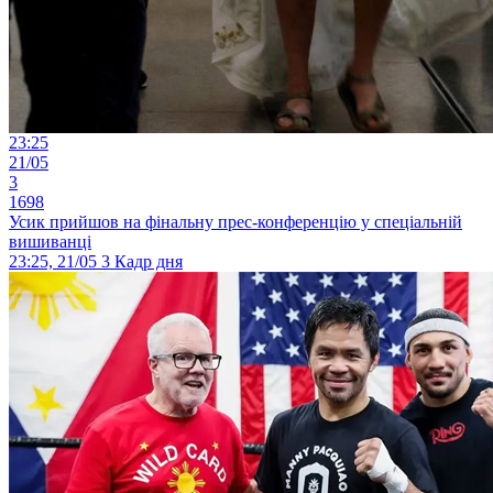
23:25
21/05
3
1698
Усик прийшов на фінальну прес-конференцію у спеціальній
вишиванці
23:25, 21/05
3
Кадр дня