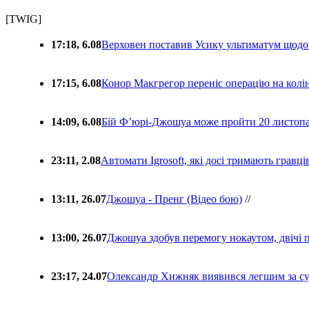
[TWIG]
17:18, 6.08
Верховен поставив Усику ультиматум щодо
17:15, 6.08
Конор Макгрегор переніс операцію на колін
14:09, 6.08
Бій Ф’юрі-Джошуа може пройти 20 листоп
23:11, 2.08
Автомати Igrosoft, які досі тримають гравц
13:11, 26.07
Джошуа - Пренг (Відео бою)
//
13:00, 26.07
Джошуа здобув перемогу нокаутом, двічі 
23:17, 24.07
Олександр Хижняк виявився легшим за с