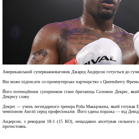
Американський суперважковаговик Джаред Андерсон готується до гучно
Він може підписати со-промоутерське партнерство з Queensberry Френка
Його потенційним суперником стане британець Соломон Декрес, який
Декресу славу.
Декрес — учень легендарного тренера Роба Маккрэкена, який готував Е
чемпіоном Англії серед професіоналів. Його єдина поразка — від Деві
Андерсон, з рекордом 18-1 (15 КО), нещодавно апсетував сильного с
протистоянь.