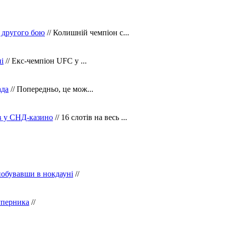
 другого бою
// Колишній чемпіон с...
і
// Екс-чемпіон UFC у ...
ада
// Попередньо, це мож...
ів у СНД-казино
// 16 слотів на весь ...
побувавши в нокдауні
//
уперника
//