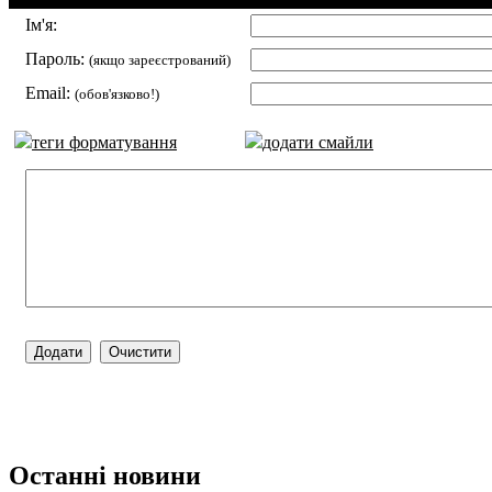
Ім'я:
Пароль:
(якщо зареєстрований)
Email:
(обов'язково!)
теги форматування
додати смайли
Останні новини