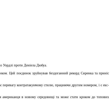
іо Уордлі проти Деніела Дюбуа.
нком. Цей поєдинок зруйнував бездоганний рекорд Сиренка та приніс
ає перевагу контратакуючому стилю, працюючи другим номером, і є екс-
для американця в новому середовищі та може стати кроком до топових