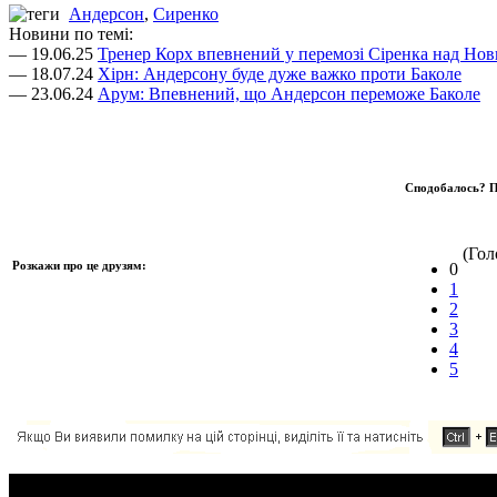
Андерсон
,
Сиренко
Новини по темі:
— 19.06.25
Тренер Корх впевнений у перемозі Сіренка над Но
— 18.07.24
Хірн: Андерсону буде дуже важко проти Баколе
— 23.06.24
Арум: Впевнений, що Андерсон переможе Баколе
Сподобалось? П
(Голо
Розкажи про це друзям:
0
1
2
3
4
5
Додавання коментаря: