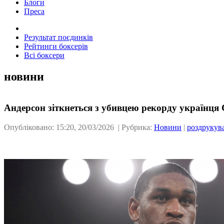
Блоги
Преса
Результат поєдинків
Рейтинги боксерів
Всі боксери
новини
Андерсон зіткнеться з убивцею рекорду українця
Опубліковано: 15:20, 20/03/2026 | Рубрика:
Новини
|
роздрукув