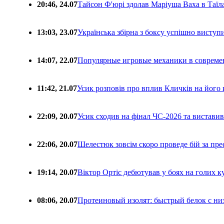
20:46, 24.07
Тайсон Ф'юрі здолав Маріуша Ваха в Таїл
13:03, 23.07
Українська збірна з боксу успішно виступ
14:07, 22.07
Популярные игровые механики в совреме
11:42, 21.07
Усик розповів про вплив Кличків на його 
22:09, 20.07
Усик сходив на фінал ЧС-2026 та вистави
22:06, 20.07
Шелестюк зовсім скоро проведе бій за п
19:14, 20.07
Віктор Ортіс дебютував у боях на голих 
08:06, 20.07
Протеиновый изолят: быстрый белок с ни