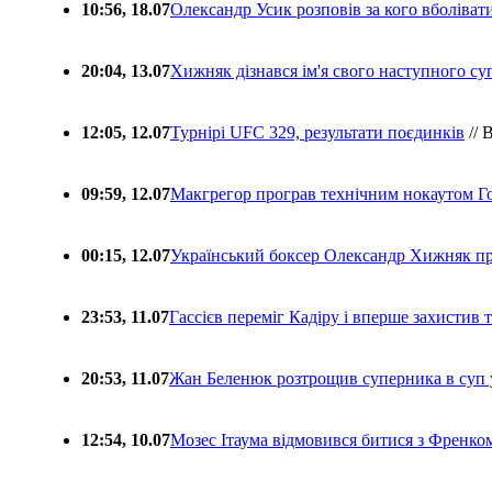
10:56, 18.07
Олександр Усик розповів за кого вболіва
20:04, 13.07
Хижняк дізнався ім'я свого наступного с
12:05, 12.07
Турнірі UFC 329, результати поєдинків
// 
09:59, 12.07
Макгрегор програв технічним нокаутом Г
00:15, 12.07
Український боксер Олександр Хижняк пр
23:53, 11.07
Гассієв переміг Кадіру і вперше захистив
20:53, 11.07
Жан Беленюк розтрощив суперника в суп
12:54, 10.07
Мозес Ітаума відмовився битися з Френко