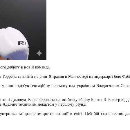
го дебюту в новій команді.
 Уоррена та вийти на ринг 9 травня в Манчестері на андеркарті бою Фаб
 у липні здобув сенсаційну перемогу над українцем Владиславом Сире
нтоні Джошуа, Карла Фроча та олімпійську збірну Британії. Боксер відд
да Аделейє технічним нокаутом у першому раунді.
уперника та прагне зміцнити позиції в еліті. Цей бій стане тестом 