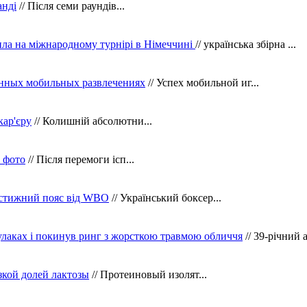
анді
// Після семи раундів...
ила на міжнародному турнірі в Німеччині
// українська збірна ...
нных мобильных развлечениях
// Успех мобильной иг...
кар'єру
// Колишній абсолютни...
в фото
// Після перемоги ісп...
рестижний пояс від WBO
// Український боксер...
кулаках і покинув ринг з жорсткою травмою обличчя
// 39-річний 
зкой долей лактозы
// Протеиновый изолят...