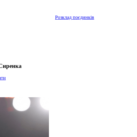
Розклад поєдинків
 Сиренка
ати