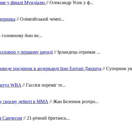
тиме у фіналі Мундіалю
// Олександр Усик у ф...
уперника
// Олімпійський чемпі...
В головному бою ве...
олловею у першому раунді
// Ірландець отримав ...
оведе поєдинок в андеркарді бою Ентоні Джошуа
// Суперник укр
 титул WBA
// Гассієв переміг те...
 у своєму дебюті в ММА
// Жан Беленюк розтро...
м Санчесом
// 21-річний британсь...