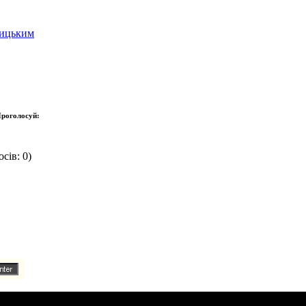
вицьким
роголосуй:
сів: 0)