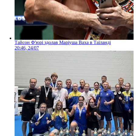
Тайсон Ф'юрі здолав Маріуша Ваха в Таїланді
20:46, 24/07