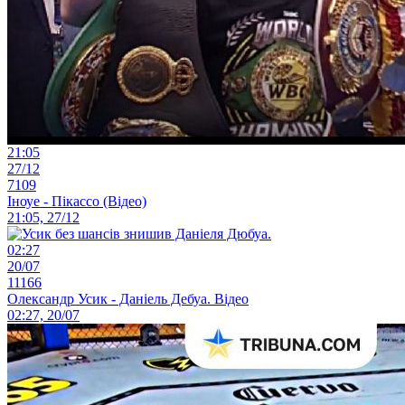
21:05
27/12
7109
Іноуе - Пікассо (Відео)
21:05, 27/12
02:27
20/07
11166
Олександр Усик - Даніель Дебуа. Відео
02:27, 20/07