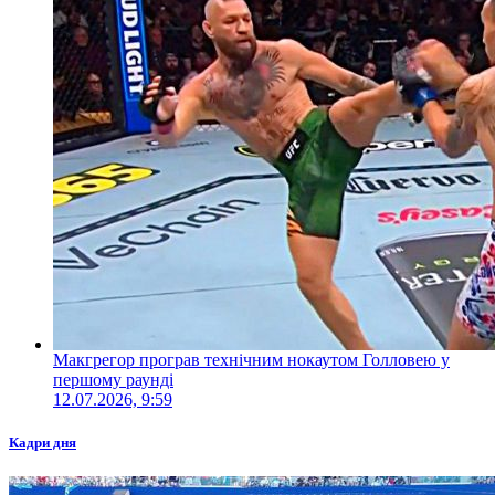
Макгрегор програв технічним нокаутом Голловею у
першому раунді
12.07.2026, 9:59
Кадри дня