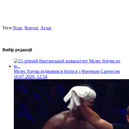
Теги:
Усик
,
Вордлі
,
Атлас
Вибір редакції
Мозес Ітаума відмовився битися з Френком Санчесом
10.07.2026, 12:54