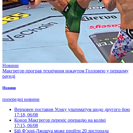
Новини
Макгрегор програв технічним нокаутом Голловею у першому
раунді
Новини
попередні новини
Верховен поставив Усику ультиматум щодо другого бою
17:18, 06/08
Конор Макгрегор переніс операцію на коліні
17:15, 06/08
Бій Ф’юрі-Джошуа може пройти 20 листопада