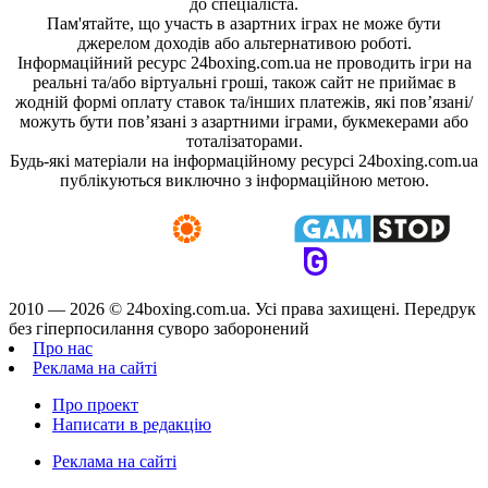
до спеціаліста.
Пам'ятайте, що участь в азартних іграх не може бути
джерелом доходів або альтернативою роботі.
Інформаційний ресурс 24boxing.com.ua не проводить ігри на
реальні та/або віртуальні гроші, також сайт не приймає в
жодній формі оплату ставок та/інших платежів, які пов’язані/
можуть бути пов’язані з азартними іграми, букмекерами або
тоталізаторами.
Будь-які матеріали на інформаційному ресурсі 24boxing.com.ua
публікуються виключно з інформаційною метою.
2010 — 2026 ©
24boxing.com.ua.
Усi права захищенi. Передрук
без гіперпосилання суворо заборонений
Про нас
Реклама на сайті
Про проект
Написати в редакцію
Реклама на сайті