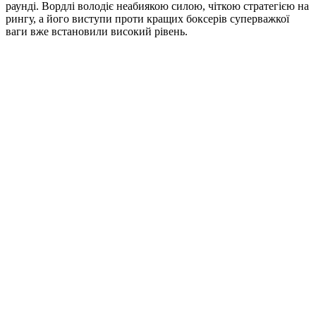
раунді. Вордлі володіє неабиякою силою, чіткою стратегією на
рингу, а його виступи проти кращих боксерів суперважкої
ваги вже встановили високий рівень.​