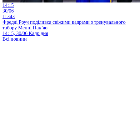
14:15
30/06
11343
Фредді Роуч поділився свіжими кадрами з тренувального
табору Менні Пак’яо
14:15, 30/06
Кадр дня
Всі новини