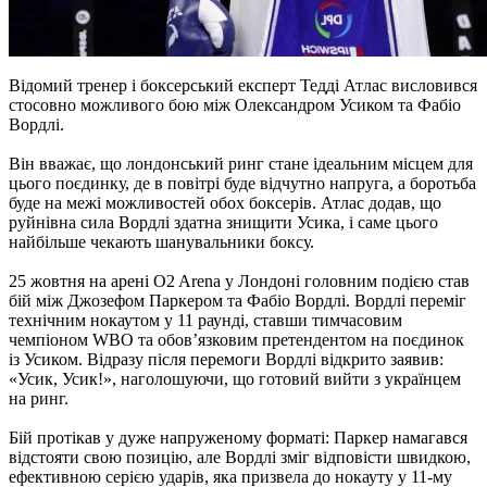
Відомий тренер і боксерський експерт Тедді Атлас висловився
стосовно можливого бою між Олександром Усиком та Фабіо
Вордлі.
Він вважає, що лондонський ринг стане ідеальним місцем для
цього поєдинку, де в повітрі буде відчутно напруга, а боротьба
буде на межі можливостей обох боксерів. Атлас додав, що
руйнівна сила Вордлі здатна знищити Усика, і саме цього
найбільше чекають шанувальники боксу.​
25 жовтня на арені O2 Arena у Лондоні головним подією став
бій між Джозефом Паркером та Фабіо Вордлі. Вордлі переміг
технічним нокаутом у 11 раунді, ставши тимчасовим
чемпіоном WBO та обов’язковим претендентом на поєдинок
із Усиком. Відразу після перемоги Вордлі відкрито заявив:
«Усик, Усик!», наголошуючи, що готовий вийти з українцем
на ринг.​
Бій протікав у дуже напруженому форматі: Паркер намагався
відстояти свою позицію, але Вордлі зміг відповісти швидкою,
ефективною серією ударів, яка призвела до нокауту у 11-му