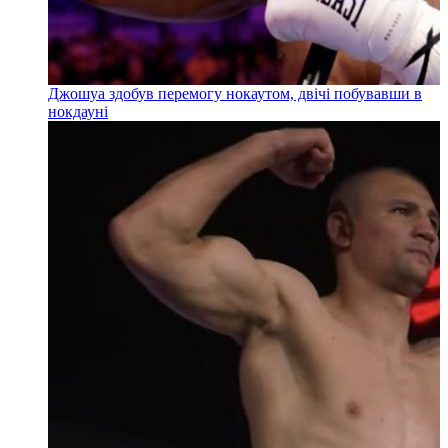
Джошуа здобув перемогу нокаутом, двічі побувавши в
нокдауні