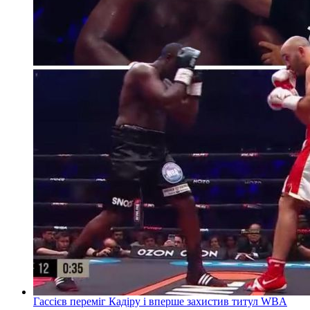
Гассієв переміг Кадіру і вперше захистив титул WBA