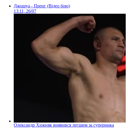
Джошуа - Пренг (Відео бою)
13:11, 26/07
Олександр Хижняк виявився легшим за суперника