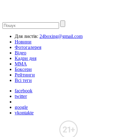
Для листів:
24boxing@gmail.com
Новини
Фотогалерея
Відео
Кадри дня
ММА
Боксери
Рейтинги
Всі теги
facebook
twitter
google
vkontakte