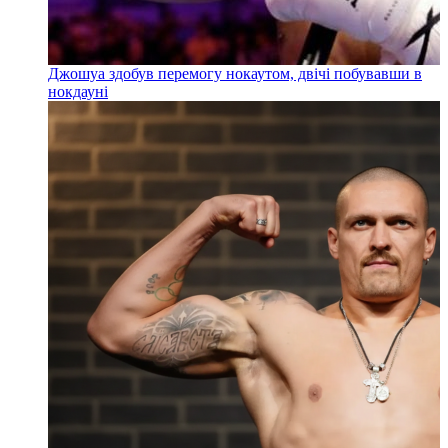
Джошуа здобув перемогу нокаутом, двічі побувавши в
нокдауні