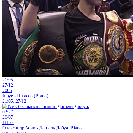
21:05
27/12
7095
Іноуе - Пікассо (Відео)
21:05, 27/12
02:27
20/07
11152
Олександр Усик - Даніель Дебуа. Відео