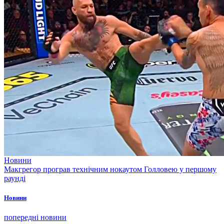
Новини
Макгрегор програв технічним нокаутом Голловею у першому
раунді
Новини
попередні новини