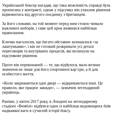
Український боксер нагадав, що така можливість справді була
прописана у контракті, однак у підсумку він ухвалив рішення
відмовитись від другого поєдинку з британцем.
За його словами, на той момент перед ним стояло чимало
важливих виборів, і саме цей крок виявився найбільш
правильним.
Кличко наголосив, що багато обставин залишалося «за
лаштунками», і він не готовий розкривати усі деталі
переговорів та внутрішніх процесів, які вплинули на
підсумкове рішення.
Проте він переконаний — те, що відбулося, мало велике
значення не лише для його спортивної кар’єри, а й для
особистого життя.
«Коли закриваються одні двері — відкриваються інші. Це
правило, яке працює завжди», — зазначив легендарний
українець.
Раніше, у квітні 2017 року, в Лондоні на легендарному
стадіоні «Вемблі» відбувся один із найбільш видовищних боїв
надважкої ваги в сучасній історії боксу.