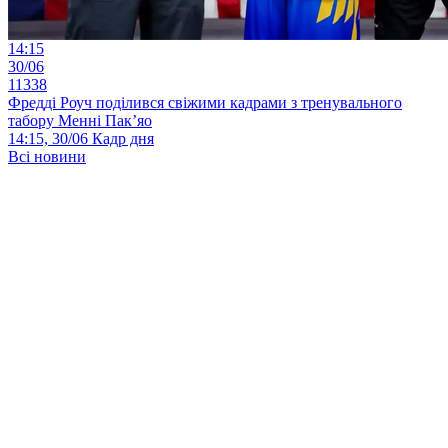
14:15
30/06
11338
Фредді Роуч поділився свіжими кадрами з тренувального
табору Менні Пак’яо
14:15, 30/06
Кадр дня
Всі новини