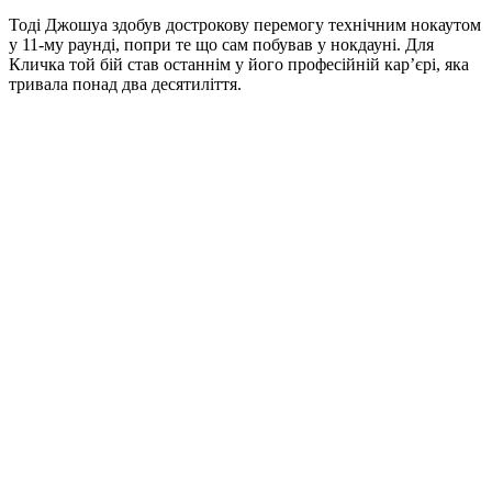
Тоді Джошуа здобув дострокову перемогу технічним нокаутом
у 11-му раунді, попри те що сам побував у нокдауні. Для
Кличка той бій став останнім у його професійній кар’єрі, яка
тривала понад два десятиліття.