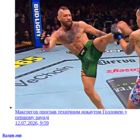
Макгрегор програв технічним нокаутом Голловею у
першому раунді
12.07.2026, 9:59
Кадри дня