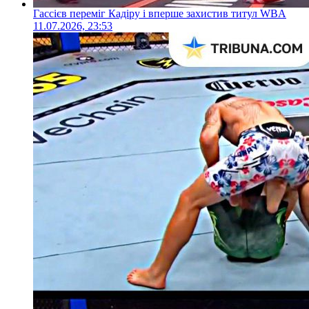
Гассієв переміг Кадіру і вперше захистив титул WBA
11.07.2026, 23:53