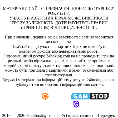
МАТЕРІАЛИ САЙТУ ПРИЗНАЧЕНІ ДЛЯ ОСІБ СТАРШЕ 21
РОКУ (21+).
УЧАСТЬ В АЗАРТНИХ ІГРАХ МОЖЕ ВИКЛИКАТИ
ІГРОВУ ЗАЛЕЖНІСТЬ. ДОТРИМУЙТЕСЬ ПРАВИЛ
(ПРИНЦИПІВ) ВІДПОВІДАЛЬНОЇ ГРИ.
При виявленні перших ознак залежності негайно зверніться
до спеціаліста.
Пам'ятайте, що участь в азартних іграх не може бути
джерелом доходів або альтернативою роботі.
Інформаційний ресурс 24boxing.com.ua не проводить ігри на
реальні та/або віртуальні гроші, також сайт не приймає в
жодній формі оплату ставок та/інших платежів, які пов’язані/
можуть бути пов’язані з азартними іграми, букмекерами або
тоталізаторами.
Будь-які матеріали на інформаційному ресурсі 24boxing.com.ua
публікуються виключно з інформаційною метою.
2010 — 2026 ©
24boxing.com.ua.
Усi права захищенi. Передрук