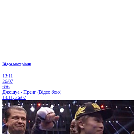
Відео матеріали
13:11
26/07
656
Джошуа - Пренг (Відео бою)
13:11, 26/07