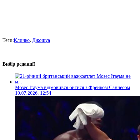
Теги:
Кличко
,
Джошуа
Вибір редакції
Мозес Ітаума відмовився битися з Френком Санчесом
10.07.2026, 12:54