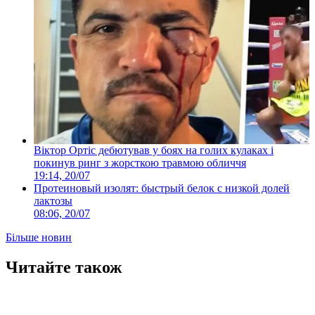
Віктор Ортіс дебютував у боях на голих кулаках і
покинув ринг з жорсткою травмою обличчя
19:14, 20/07
Протеиновый изолят: быстрый белок с низкой долей
лактозы
08:06, 20/07
Більше новин
Читайте також