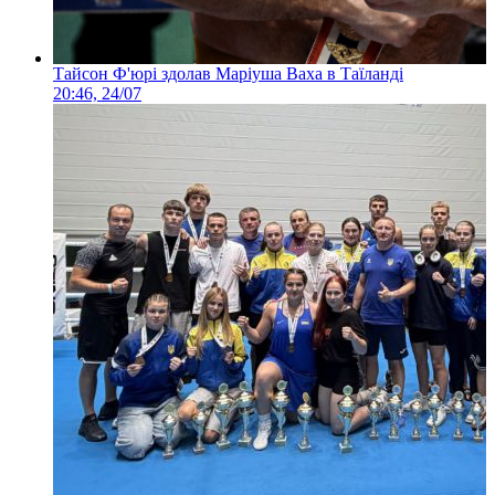
Тайсон Ф'юрі здолав Маріуша Ваха в Таїланді
20:46, 24/07