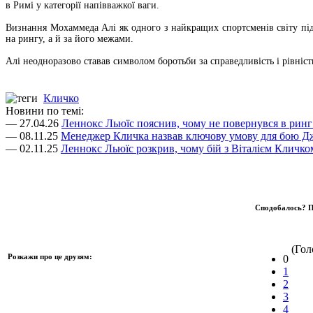
в Римі у категорії напівважкої ваги.
Визнання Мохаммеда Алі як одного з найкращих спортсменів світу під
на рингу, а й за його межами.
Алі неодноразово ставав символом боротьби за справедливість і рівність
Кличко
Новини по темі:
— 27.04.26
Леннокс Льюїс пояснив, чому не повернувся в ринг
— 08.11.25
Менеджер Кличка назвав ключову умову для бою 
— 02.11.25
Леннокс Льюїс розкрив, чому бій з Віталієм Кличко
Сподобалось? П
(Голо
Розкажи про це друзям:
0
1
2
3
4