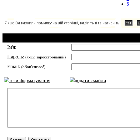
5
Додавання коментаря:
Ім'я:
Пароль:
(якщо зареєстрований)
Email:
(обов'язково!)
теги форматування
додати смайли