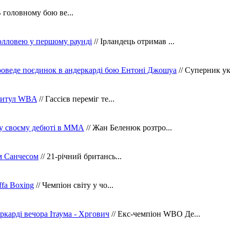
В головному бою ве...
олловею у першому раунді
// Ірландець отримав ...
оведе поєдинок в андеркарді бою Ентоні Джошуа
// Суперник укр
 титул WBA
// Гассієв переміг те...
 у своєму дебюті в ММА
// Жан Беленюк розтро...
м Санчесом
// 21-річний британсь...
fa Boxing
// Чемпіон світу у чо...
ркарді вечора Ітаума - Хргович
// Екс-чемпіон WBO Де...