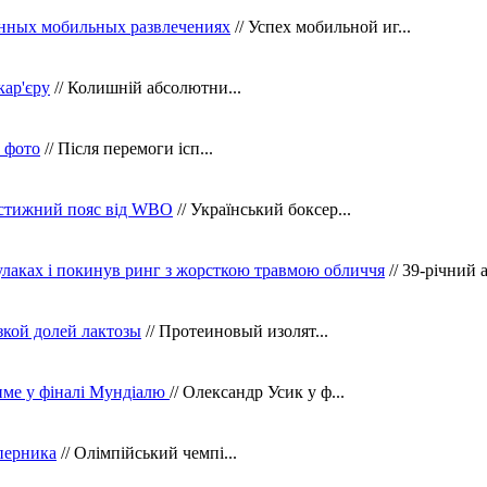
нных мобильных развлечениях
// Успех мобильной иг...
кар'єру
// Колишній абсолютни...
в фото
// Після перемоги ісп...
рестижний пояс від WBO
// Український боксер...
кулаках і покинув ринг з жорсткою травмою обличчя
// 39-річний 
зкой долей лактозы
// Протеиновый изолят...
тиме у фіналі Мундіалю
// Олександр Усик у ф...
уперника
// Олімпійський чемпі...