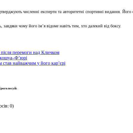
тверджують численні експерти та авторитетні спортивні видання. Його с
, завдяки чому його ім’я відоме навіть тим, хто далекий від боксу.
 після перемоги над Кличком
Джошуа–Ф’юрі
м став найважчим у його кар’єрі
роголосуй:
сів: 0)