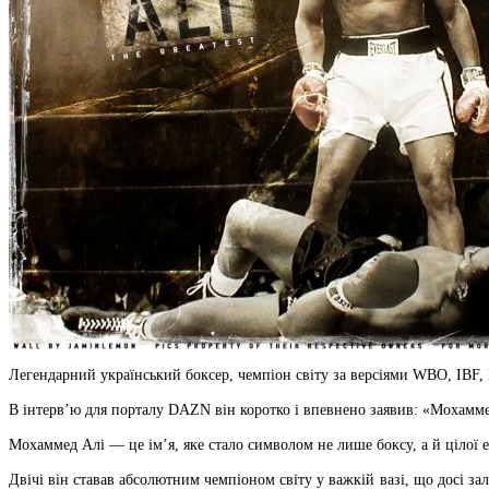
Легендарний український боксер, чемпіон світу за версіями WBO, IBF,
В інтерв’ю для порталу DAZN він коротко і впевнено заявив: «Мохаммед 
Мохаммед Алі — це ім’я, яке стало символом не лише боксу, а й цілої еп
Двічі він ставав абсолютним чемпіоном світу у важкій вазі, що досі з