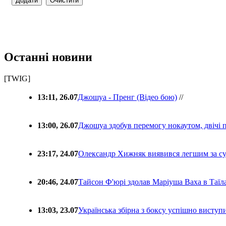
Останні новини
[TWIG]
13:11, 26.07
Джошуа - Пренг (Відео бою)
//
13:00, 26.07
Джошуа здобув перемогу нокаутом, двічі 
23:17, 24.07
Олександр Хижняк виявився легшим за с
20:46, 24.07
Тайсон Ф'юрі здолав Маріуша Ваха в Таїл
13:03, 23.07
Українська збірна з боксу успішно виступ