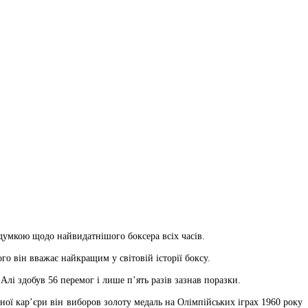
думкою щодо найвидатнішого боксера всіх часів.
го він вважає найкращим у світовій історії боксу.
Алі здобув 56 перемог і лише п’ять разів зазнав поразки.
ної кар’єри він виборов золоту медаль на Олімпійських іграх 1960 року