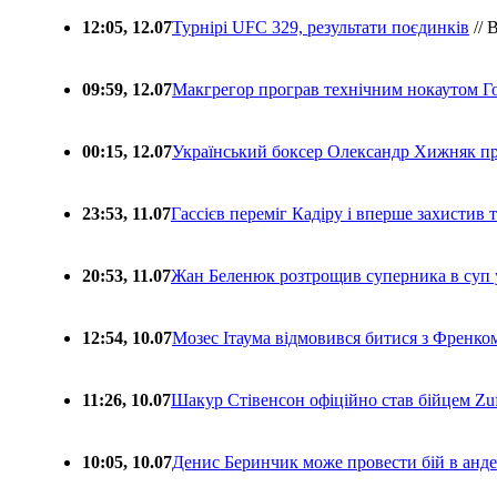
12:05, 12.07
Турнірі UFC 329, результати поєдинків
// 
09:59, 12.07
Макгрегор програв технічним нокаутом Г
00:15, 12.07
Український боксер Олександр Хижняк пр
23:53, 11.07
Гассієв переміг Кадіру і вперше захистив
20:53, 11.07
Жан Беленюк розтрощив суперника в суп
12:54, 10.07
Мозес Ітаума відмовився битися з Френко
11:26, 10.07
Шакур Стівенсон офіційно став бійцем Zuf
10:05, 10.07
Денис Беринчик може провести бій в анде