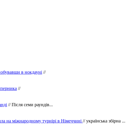
побувавши в нокдауні
//
уперника
//
анді
// Після семи раундів...
ила на міжнародному турнірі в Німеччині
// українська збірна ...