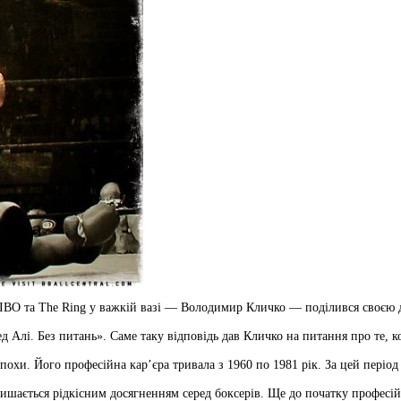
 IBO та The Ring у важкій вазі — Володимир Кличко — поділився своєю 
Алі. Без питань». Саме таку відповідь дав Кличко на питання про те, ко
охи. Його професійна кар’єра тривала з 1960 по 1981 рік. За цей період 
алишається рідкісним досягненням серед боксерів. Ще до початку професій