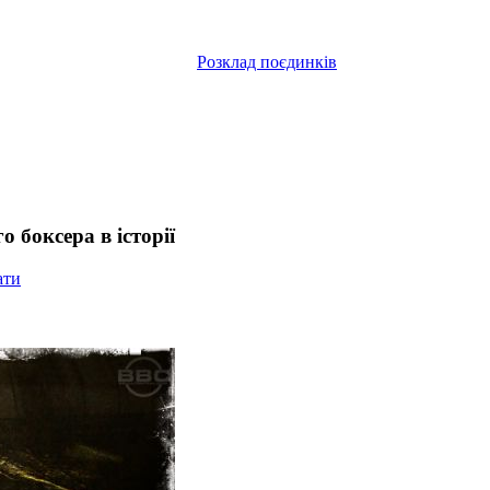
Розклад поєдинків
 боксера в історії
ати