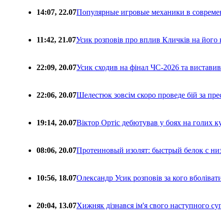
14:07, 22.07
Популярные игровые механики в совреме
11:42, 21.07
Усик розповів про вплив Кличків на його 
22:09, 20.07
Усик сходив на фінал ЧС-2026 та вистави
22:06, 20.07
Шелестюк зовсім скоро проведе бій за п
19:14, 20.07
Віктор Ортіс дебютував у боях на голих 
08:06, 20.07
Протеиновый изолят: быстрый белок с ни
10:56, 18.07
Олександр Усик розповів за кого вболіва
20:04, 13.07
Хижняк дізнався ім'я свого наступного с