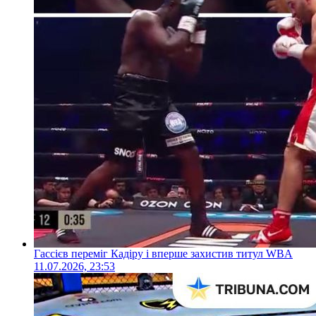
Гассієв переміг Кадіру і вперше захистив титул WBA
11.07.2026, 23:53