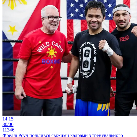
14:15
30/06
11346
Фредді Роуч поділився свіжими кадрами з тренувального