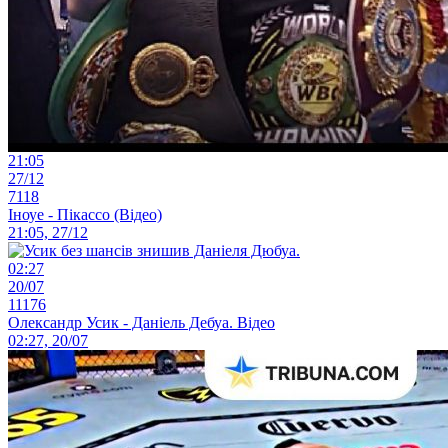
21:05
27/12
7118
Іноуе - Пікассо (Відео)
21:05, 27/12
02:27
20/07
11176
Олександр Усик - Даніель Дебуа. Відео
02:27, 20/07