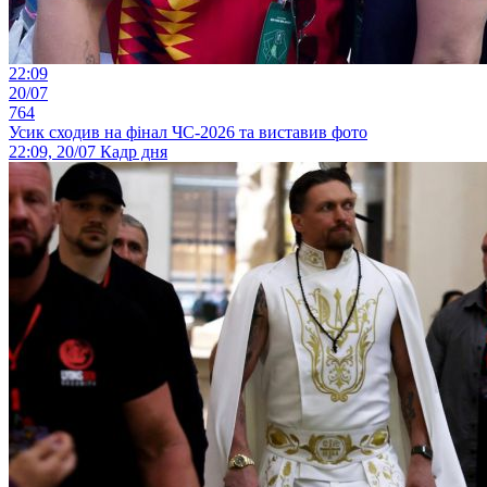
22:09
20/07
764
Усик сходив на фінал ЧС-2026 та виставив фото
22:09, 20/07
Кадр дня