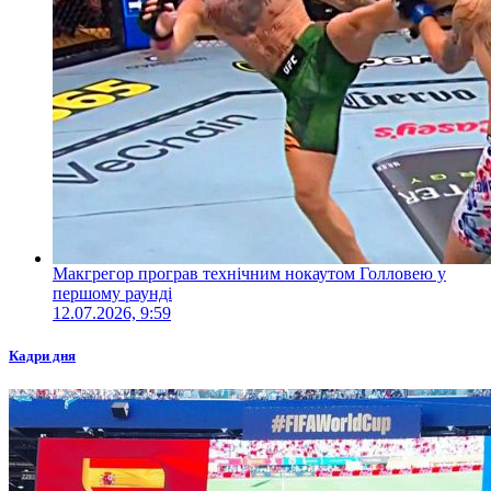
Макгрегор програв технічним нокаутом Голловею у
першому раунді
12.07.2026, 9:59
Кадри дня