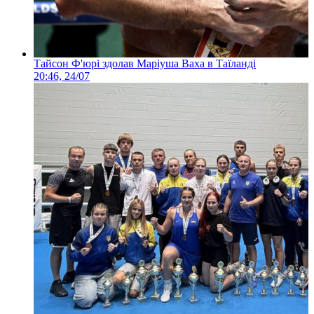
Тайсон Ф'юрі здолав Маріуша Ваха в Таїланді
20:46, 24/07