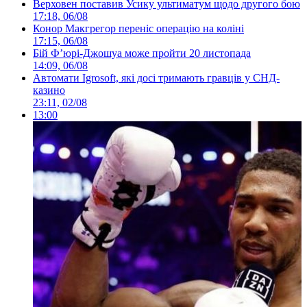
Верховен поставив Усику ультиматум щодо другого бою
17:18, 06/08
Конор Макгрегор переніс операцію на коліні
17:15, 06/08
Бій Ф’юрі-Джошуа може пройти 20 листопада
14:09, 06/08
Автомати Igrosoft, які досі тримають гравців у СНД-
казино
23:11, 02/08
13:00