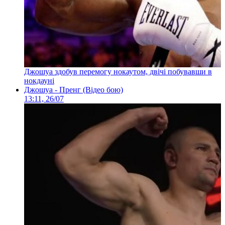
Джошуа здобув перемогу нокаутом, двічі побувавши в
нокдауні
Джошуа - Пренг (Відео бою)
13:11, 26/07