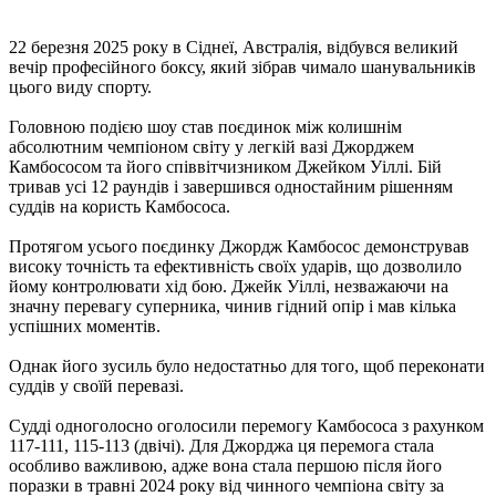
22 березня 2025 року в Сіднеї, Австралія, відбувся великий
вечір професійного боксу, який зібрав чимало шанувальників
цього виду спорту.
Головною подією шоу став поєдинок між колишнім
абсолютним чемпіоном світу у легкій вазі Джорджем
Камбососом та його співвітчизником Джейком Уіллі. Бій
тривав усі 12 раундів і завершився одностайним рішенням
суддів на користь Камбососа.
Протягом усього поєдинку Джордж Камбосос демонстрував
високу точність та ефективність своїх ударів, що дозволило
йому контролювати хід бою. Джейк Уіллі, незважаючи на
значну перевагу суперника, чинив гідний опір і мав кілька
успішних моментів.
Однак його зусиль було недостатньо для того, щоб переконати
суддів у своїй перевазі.
Судді одноголосно оголосили перемогу Камбососа з рахунком
117-111, 115-113 (двічі). Для Джорджа ця перемога стала
особливо важливою, адже вона стала першою після його
поразки в травні 2024 року від чинного чемпіона світу за