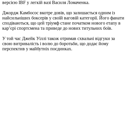
версією IBF у легкій вазі Василя Ломаченка.
Джордж Камбосос вкотре довів, що залишається одним із
найсильніших боксерів у своїй ваговій категорії. Його фанати
сподіваються, що цей тріумф стане початком нового етапу в
кар’єрі спортсмена та приведе до нових титульних боїв.
У той час Джейк Уіллі також отримав схвальні відгуки за
свою витривалість і волю до боротьби, що додає йому
перспектив у майбутніх поєдинках.