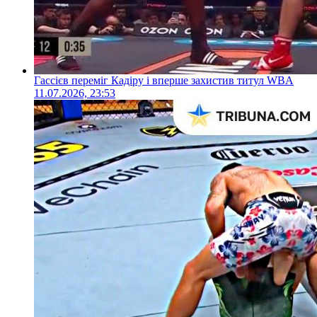
Гассієв переміг Кадіру і вперше захистив титул WBA
11.07.2026, 23:53