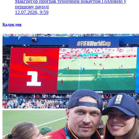
Макгрегор програв технічним нокаутом Голловею у
першому раунді
12.07.2026, 9:59
Кадри дня