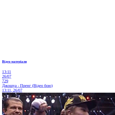
Відео матеріали
13:11
26/07
729
Джошуа - Пренг (Відео бою)
13:11, 26/07