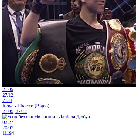
21:05
27/12
7133
Іноуе - Пікассо (Відео)
21:05, 27/12
02:27
20/07
11194