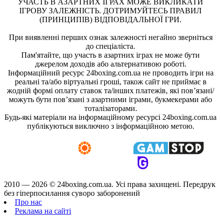
УЧАСТЬ В АЗАРТНИХ ІГРАХ МОЖЕ ВИКЛИКАТИ
ІГРОВУ ЗАЛЕЖНІСТЬ. ДОТРИМУЙТЕСЬ ПРАВИЛ
(ПРИНЦИПІВ) ВІДПОВІДАЛЬНОЇ ГРИ.
При виявленні перших ознак залежності негайно зверніться
до спеціаліста.
Пам'ятайте, що участь в азартних іграх не може бути
джерелом доходів або альтернативою роботі.
Інформаційний ресурс 24boxing.com.ua не проводить ігри на
реальні та/або віртуальні гроші, також сайт не приймає в
жодній формі оплату ставок та/інших платежів, які пов’язані/
можуть бути пов’язані з азартними іграми, букмекерами або
тоталізаторами.
Будь-які матеріали на інформаційному ресурсі 24boxing.com.ua
публікуються виключно з інформаційною метою.
2010 — 2026 ©
24boxing.com.ua.
Усi права захищенi. Передрук
без гіперпосилання суворо заборонений
Про нас
Реклама на сайті