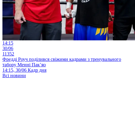
14:15
30/06
11352
Фредді Роуч поділився свіжими кадрами з тренувального
табору Менні Пак’яо
14:15, 30/06
Кадр дня
Всі новини