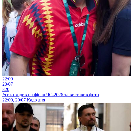
22:09
20/07
820
Усик сходив на фінал ЧС-2026 та виставив фото
22:09, 20/07
Кадр дня