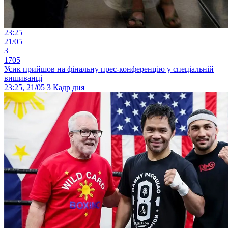
23:25
21/05
3
1705
Усик прийшов на фінальну прес-конференцію у спеціальній
вишиванці
23:25, 21/05
3
Кадр дня