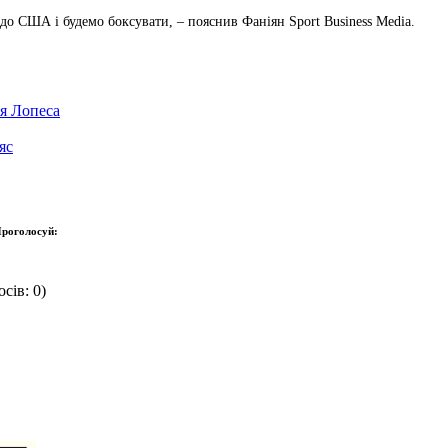
 до США і будемо боксувати, – пояснив Фаніян Sport Business Media.
я Лопеса
яс
роголосуй:
сів: 0)