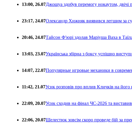
13:00, 26.07
Джошуа здобув перемогу нокаутом, двічі 
23:17, 24.07
Олександр Хижняк виявився легшим за с
20:46, 24.07
Тайсон Ф'юрі здолав Маріуша Ваха в Таїл
13:03, 23.07
Українська збірна з боксу успішно виступ
14:07, 22.07
Популярные игровые механики в совреме
11:42, 21.07
Усик розповів про вплив Кличків на його 
22:09, 20.07
Усик сходив на фінал ЧС-2026 та вистави
22:06, 20.07
Шелестюк зовсім скоро проведе бій за п