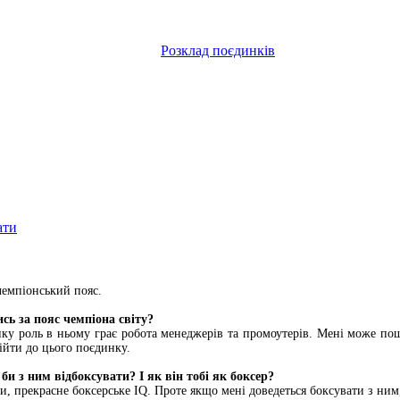
Розклад поєдинків
ати
чемпіонський пояс.
сь за пояс чемпіона світу?
елику роль в ньому грає робота менеджерів та промоутерів. Мені може п
дійти до цього поєдинку.
би з ним відбоксувати? І як він тобі як боксер?
и, прекрасне боксерське IQ. Проте якщо мені доведеться боксувати з ним