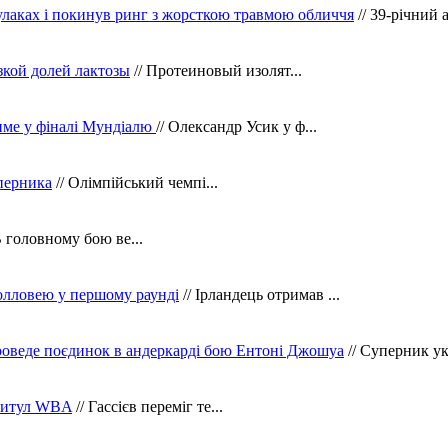
кулаках і покинув ринг з жорсткою травмою обличчя
// 39-річний 
зкой долей лактозы
// Протеиновый изолят...
тиме у фіналі Мундіалю
// Олександр Усик у ф...
уперника
// Олімпійський чемпі...
В головному бою ве...
олловею у першому раунді
// Ірландець отримав ...
оведе поєдинок в андеркарді бою Ентоні Джошуа
// Суперник укр
 титул WBA
// Гассієв переміг те...