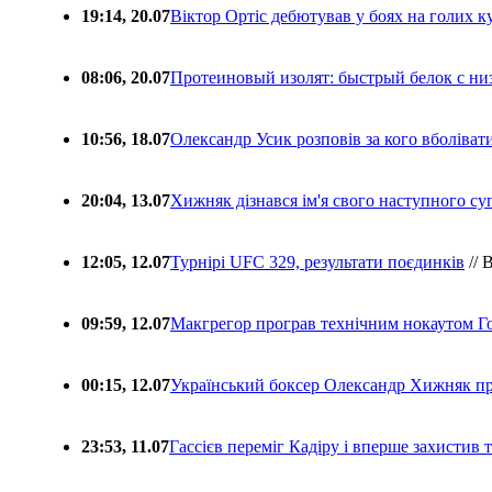
19:14, 20.07
Віктор Ортіс дебютував у боях на голих 
08:06, 20.07
Протеиновый изолят: быстрый белок с ни
10:56, 18.07
Олександр Усик розповів за кого вболіва
20:04, 13.07
Хижняк дізнався ім'я свого наступного с
12:05, 12.07
Турнірі UFC 329, результати поєдинків
// 
09:59, 12.07
Макгрегор програв технічним нокаутом Г
00:15, 12.07
Український боксер Олександр Хижняк пр
23:53, 11.07
Гассієв переміг Кадіру і вперше захистив