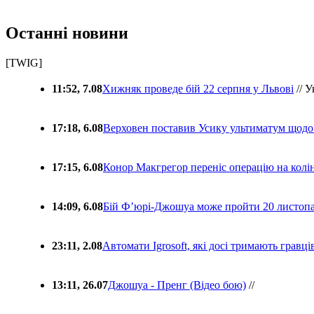
Останні новини
[TWIG]
11:52, 7.08
Хижняк проведе бій 22 серпня у Львові
// У
17:18, 6.08
Верховен поставив Усику ультиматум щодо
17:15, 6.08
Конор Макгрегор переніс операцію на колін
14:09, 6.08
Бій Ф’юрі-Джошуа може пройти 20 листоп
23:11, 2.08
Автомати Igrosoft, які досі тримають гравц
13:11, 26.07
Джошуа - Пренг (Відео бою)
//