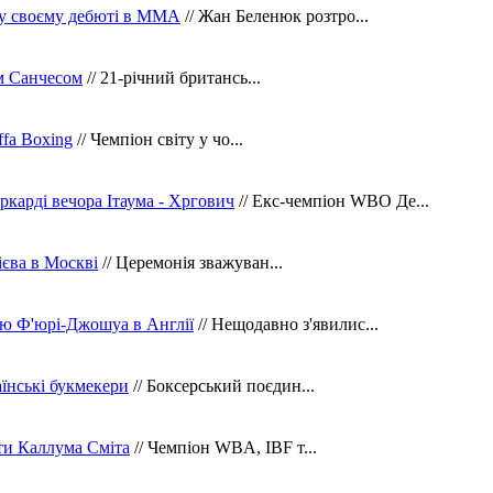
 у своєму дебюті в ММА
// Жан Беленюк розтро...
м Санчесом
// 21-річний британсь...
fa Boxing
// Чемпіон світу у чо...
ркарді вечора Ітаума - Хргович
// Екс-чемпіон WBO Де...
сієва в Москві
// Церемонія зважуван...
ю Ф'юрі-Джошуа в Англії
// Нещодавно з'явилис...
їнські букмекери
// Боксерський поєдин...
ти Каллума Сміта
// Чемпіон WBA, IBF т...