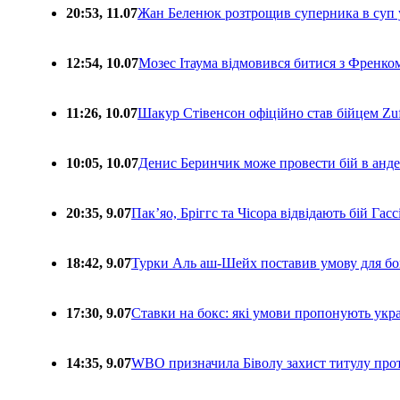
20:53, 11.07
Жан Беленюк розтрощив суперника в суп
12:54, 10.07
Мозес Ітаума відмовився битися з Френко
11:26, 10.07
Шакур Стівенсон офіційно став бійцем Zuf
10:05, 10.07
Денис Беринчик може провести бій в анде
20:35, 9.07
Пакʼяо, Бріггс та Чісора відвідають бій Гас
18:42, 9.07
Турки Аль аш-Шейх поставив умову для бо
17:30, 9.07
Ставки на бокс: які умови пропонують укра
14:35, 9.07
WBO призначила Біволу захист титулу про