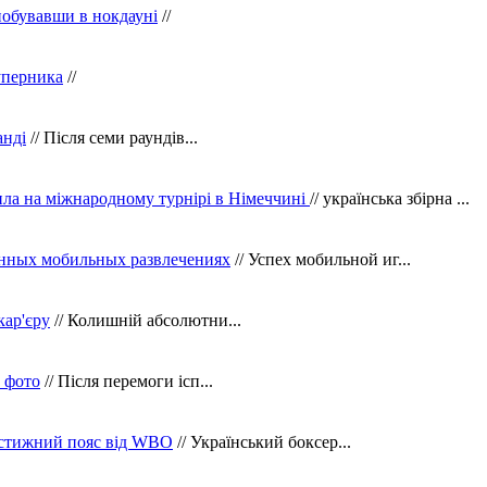
побувавши в нокдауні
//
уперника
//
анді
// Після семи раундів...
ила на міжнародному турнірі в Німеччині
// українська збірна ...
нных мобильных развлечениях
// Успех мобильной иг...
кар'єру
// Колишній абсолютни...
в фото
// Після перемоги ісп...
рестижний пояс від WBO
// Український боксер...