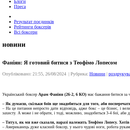
Блоги
Преса
Результат поєдинків
Рейтинги боксерів
Всі боксери
новини
Фаніян: Я готовий битися з Теофімо Лопесом
Опубліковано: 21:55, 26/08/2024 | Рубрика:
Новини
|
роздрукув
Український боксер
Арам Фаніян (26-2, 6 КО)
має бажання битися за 
– Як думаєш, скільки боїв ще знадобиться для того, аби посперечати
– На це питання непросто дати відповідь, адже бокс – це бізнес, і в
захисту. А може і не обрати, і тоді, можливо, знадобиться 3-4 бої, аби 
– Титул, як ми вже сказали, наразі належить Теофімо Лопесу. Хотів 
– Американець дуже класний боксер, у нього чудові ноги, робота рукам