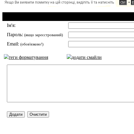
Додавання коментаря:
Ім'я:
Пароль:
(якщо зареєстрований)
Email:
(обов'язково!)
теги форматування
додати смайли