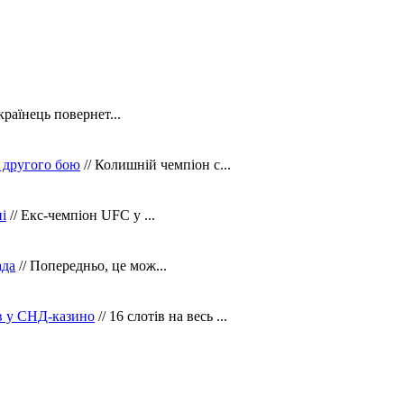
країнець повернет...
 другого бою
// Колишній чемпіон с...
і
// Екс-чемпіон UFC у ...
ада
// Попередньо, це мож...
ів у СНД-казино
// 16 слотів на весь ...