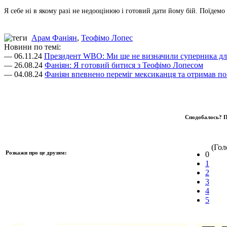
Я себе ні в якому разі не недооцінюю і готовий дати йому бій. Поїдемо
Арам Фаніян
,
Теофімо Лопес
Новини по темі:
— 06.11.24
Президент WBO: Ми ще не визначили суперника дл
— 26.08.24
Фаніян: Я готовий битися з Теофімо Лопесом
— 04.08.24
Фаніян впевнено переміг мексиканця та отримав по
Сподобалось? П
(Голо
Розкажи про це друзям:
0
1
2
3
4
5