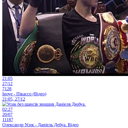
21:05
27/12
7128
Іноуе - Пікассо (Відео)
21:05, 27/12
02:27
20/07
11187
Олександр Усик - Даніель Дебуа. Відео