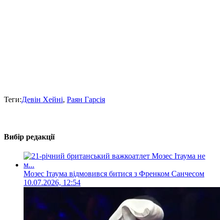
Теги:
Девін Хейні
,
Раян Гарсія
Вибір редакції
Мозес Ітаума відмовився битися з Френком Санчесом
10.07.2026, 12:54