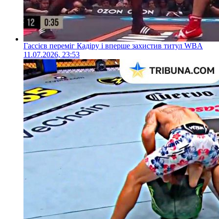
Гассієв переміг Кадіру і вперше захистив титул WBA
11.07.2026, 23:53