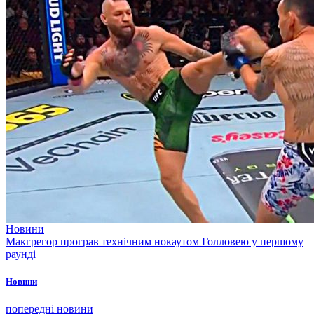
Новини
Макгрегор програв технічним нокаутом Голловею у першому
раунді
Новини
попередні новини