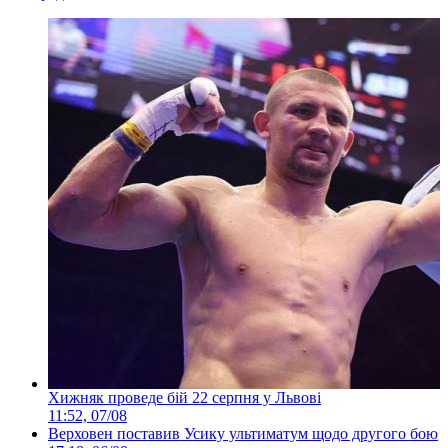
Хижняк проведе бій 22 серпня у Львові
11:52, 07/08
Верховен поставив Усику ультиматум щодо другого бою