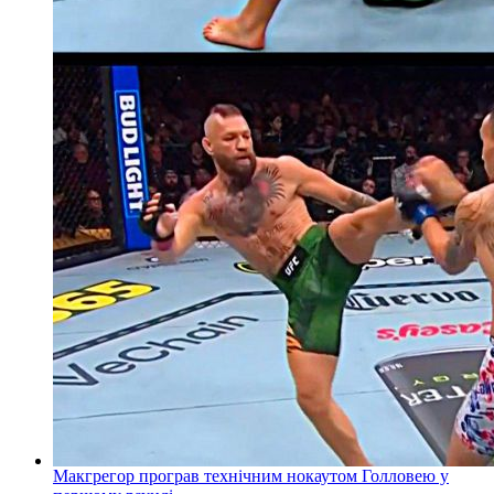
Макгрегор програв технічним нокаутом Голловею у