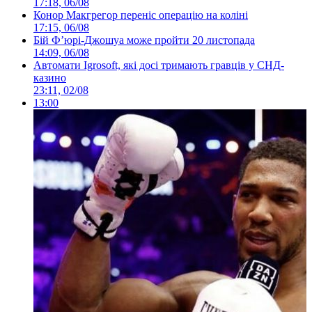
17:18, 06/08
Конор Макгрегор переніс операцію на коліні
17:15, 06/08
Бій Ф’юрі-Джошуа може пройти 20 листопада
14:09, 06/08
Автомати Igrosoft, які досі тримають гравців у СНД-
казино
23:11, 02/08
13:00