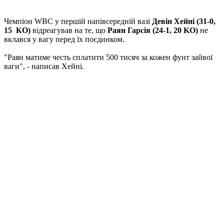
Чемпіон WBC у першій напівсередній вазі
Девін Хейні (31-0,
15 КО)
відреагував на те, що
Раян Гарсія (24-1, 20 KO)
не
вклався у вагу перед їх поєдинком.
"Раян матиме честь сплатити 500 тисяч за кожен фунт зайвої
ваги", - написав Хейні.