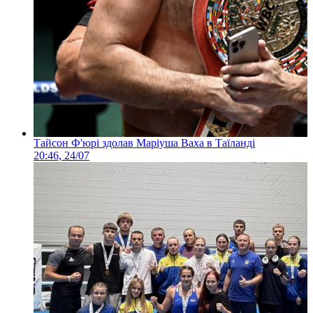
Тайсон Ф'юрі здолав Маріуша Ваха в Таїланді
20:46, 24/07