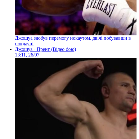
Джошуа здобув перемогу нокаутом, двічі побувавши в
нокдауні
Джошуа - Пренг (Відео бою)
13:11, 26/07