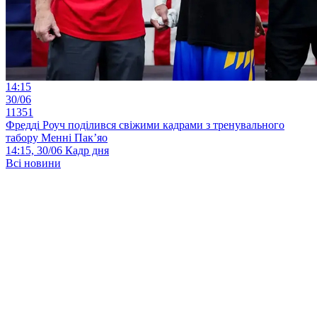
14:15
30/06
11351
Фредді Роуч поділився свіжими кадрами з тренувального
табору Менні Пак’яо
14:15, 30/06
Кадр дня
Всі новини