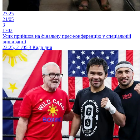
23:25
21/05
3
1702
Усик прийшов на фінальну прес-конференцію у спеціальній
вишиванці
23:25, 21/05
3
Кадр дня