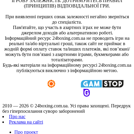
ІГРОВУ ЗАЛЕЖНІСТЬ. ДОТРИМУЙТЕСЬ ПРАВИЛ
(ПРИНЦИПІВ) ВІДПОВІДАЛЬНОЇ ГРИ.
При виявленні перших ознак залежності негайно зверніться
до спеціаліста.
Пам'ятайте, що участь в азартних іграх не може бути
джерелом доходів або альтернативою роботі.
Інформаційний ресурс 24boxing.com.ua не проводить ігри на
реальні та/або віртуальні гроші, також сайт не приймає в
жодній формі оплату ставок та/інших платежів, які пов’язані/
можуть бути пов’язані з азартними іграми, букмекерами або
тоталізаторами.
Будь-які матеріали на інформаційному ресурсі 24boxing.com.ua
публікуються виключно з інформаційною метою.
2010 — 2026 ©
24boxing.com.ua.
Усi права захищенi. Передрук
без гіперпосилання суворо заборонений
Про нас
Реклама на сайті
Про проект