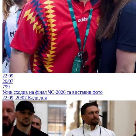
22:09
20/07
799
Усик сходив на фінал ЧС-2026 та виставив фото
22:09, 20/07
Кадр дня