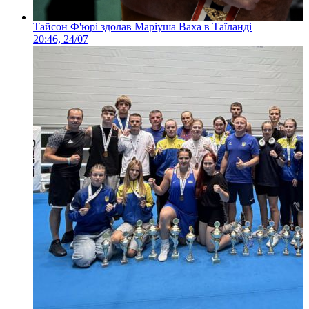
Тайсон Ф'юрі здолав Маріуша Ваха в Таїланді
20:46, 24/07