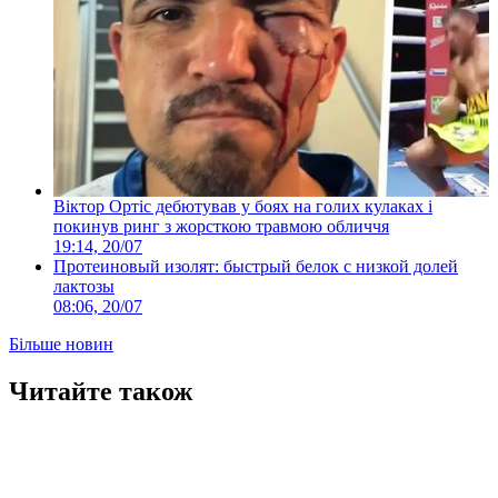
Віктор Ортіс дебютував у боях на голих кулаках і
покинув ринг з жорсткою травмою обличчя
19:14, 20/07
Протеиновый изолят: быстрый белок с низкой долей
лактозы
08:06, 20/07
Більше новин
Читайте також