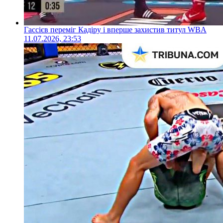
Гассієв переміг Кадіру і вперше захистив титул WBA
11.07.2026, 23:53