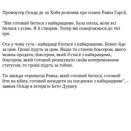
Промоутер Оскар де ла Хойя розповів про плани Раяна Гарсії.
"Він готовий битися з найкращими. Була епоха, коли всі
билися з усіма. Я її створив. Тепер ми повертаємося до тієї
ери.
Ось у чому суть - найкращі б'ються з найкращими. Бізнес йде
за цим. Гроші підуть за цим. Якщо ти станеш боксером, якого
можна продати, боксером, який б'ється з найкращими,
боксером, який готовий ризикувати своїм непереможним
статусом, то гроші підуть за тобою.
Ти завжди отримуєш Раяна, який готовий битися, готовий
йти на війну, готовий виходити на поєдинки з найкращими", -
заявив Оскар в інтерв'ю Бето Дурану.