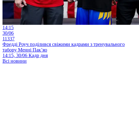
14:15
30/06
11337
Фредді Роуч поділився свіжими кадрами з тренувального
табору Менні Пак’яо
14:15, 30/06
Кадр дня
Всі новини