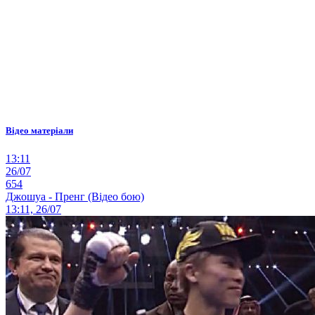
Відео матеріали
13:11
26/07
654
Джошуа - Пренг (Відео бою)
13:11, 26/07