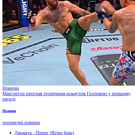
Новини
Макгрегор програв технічним нокаутом Голловею у першому
раунді
Новини
попередні новини
Джошуа - Пренг (Відео бою)