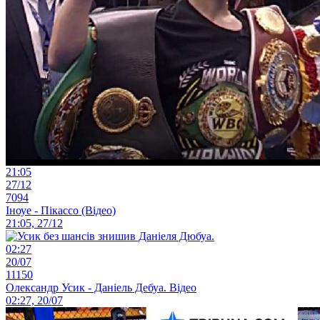
21:05
27/12
7094
Іноуе - Пікассо (Відео)
21:05, 27/12
02:27
20/07
11150
Олександр Усик - Даніель Дебуа. Відео
02:27, 20/07