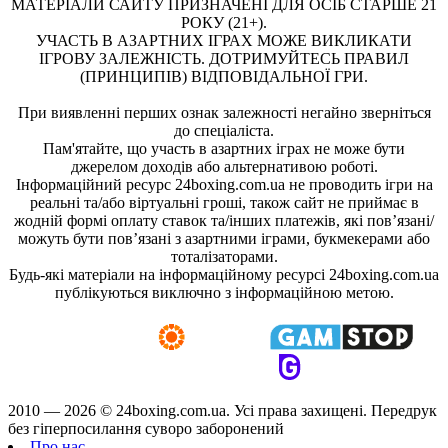
МАТЕРІАЛИ САЙТУ ПРИЗНАЧЕНІ ДЛЯ ОСІБ СТАРШЕ 21
РОКУ (21+).
УЧАСТЬ В АЗАРТНИХ ІГРАХ МОЖЕ ВИКЛИКАТИ
ІГРОВУ ЗАЛЕЖНІСТЬ. ДОТРИМУЙТЕСЬ ПРАВИЛ
(ПРИНЦИПІВ) ВІДПОВІДАЛЬНОЇ ГРИ.
При виявленні перших ознак залежності негайно зверніться
до спеціаліста.
Пам'ятайте, що участь в азартних іграх не може бути
джерелом доходів або альтернативою роботі.
Інформаційний ресурс 24boxing.com.ua не проводить ігри на
реальні та/або віртуальні гроші, також сайт не приймає в
жодній формі оплату ставок та/інших платежів, які пов’язані/
можуть бути пов’язані з азартними іграми, букмекерами або
тоталізаторами.
Будь-які матеріали на інформаційному ресурсі 24boxing.com.ua
публікуються виключно з інформаційною метою.
2010 — 2026 ©
24boxing.com.ua.
Усi права захищенi. Передрук
без гіперпосилання суворо заборонений
Про нас