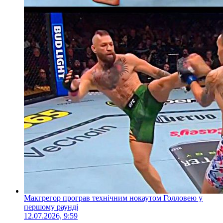
Макгрегор програв технічним нокаутом Голловею у
першому раунді
12.07.2026, 9:59