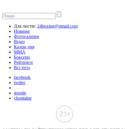
Для листів:
24boxing@gmail.com
Новини
Фотогалерея
Відео
Кадри дня
ММА
Боксери
Рейтинги
Всі теги
facebook
twitter
google
vkontakte