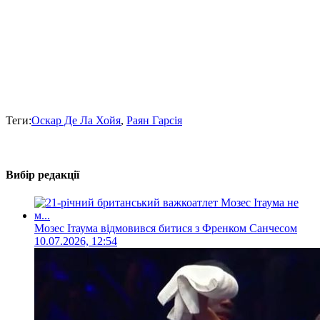
Теги:
Оскар Де Ла Хойя
,
Раян Гарсія
Вибір редакції
Мозес Ітаума відмовився битися з Френком Санчесом
10.07.2026, 12:54