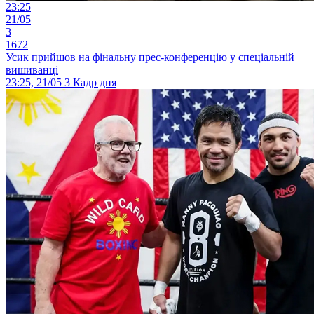
23:25
21/05
3
1672
Усик прийшов на фінальну прес-конференцію у спеціальній
вишиванці
23:25, 21/05
3
Кадр дня