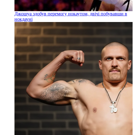
Джошуа здобув перемогу нокаутом, двічі побувавши в
нокдауні