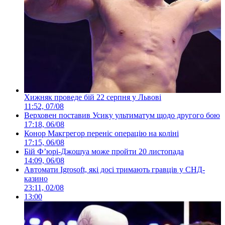
Хижняк проведе бій 22 серпня у Львові
11:52, 07/08
Верховен поставив Усику ультиматум щодо другого бою
17:18, 06/08
Конор Макгрегор переніс операцію на коліні
17:15, 06/08
Бій Ф’юрі-Джошуа може пройти 20 листопада
14:09, 06/08
Автомати Igrosoft, які досі тримають гравців у СНД-
казино
23:11, 02/08
13:00