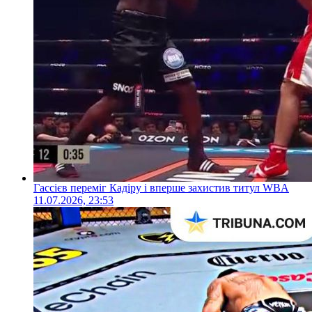
Гассієв переміг Кадіру і вперше захистив титул WBA
11.07.2026, 23:53