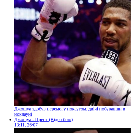
Джошуа здобув перемогу нокаутом, двічі побувавши в
нокдауні
Джошуа - Пренг (Відео бою)
13:11, 26/07