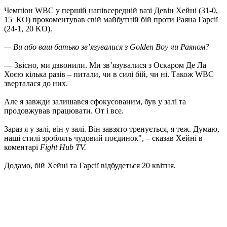
Чемпіон WBC у першій напівсередній вазі Девін Хейні (31-0,
15 КО) прокоментував свій майбутній бій проти Раяна Гарсії
(24-1, 20 KO).
— Ви або ваш батько зв’язувалися з Golden Boy чи Раяном?
— Звісно, ​​ми дзвонили. Ми зв’язувалися з Оскаром Де Ла
Хоєю кілька разів – питали, чи в силі бій, чи ні. Також WBC
зверталася до них.
Але я завжди залишався сфокусованим, був у залі та
продовжував працювати. От і все.
Зараз я у залі, він у залі. Він завзято тренується, я теж. Думаю,
наші стилі зроблять чудовий поєдинок", – сказав Хейні в
коментарі
Fight Hub TV.
Додамо, бій Хейні та Гарсії відбудеться 20 квітня.