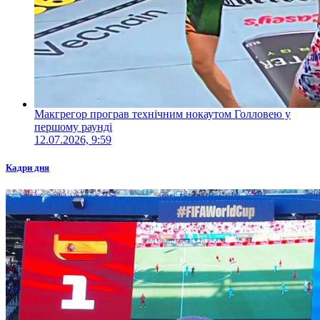
Макгрегор програв технічним нокаутом Голловею у
першому раунді
12.07.2026, 9:59
Кадри дня