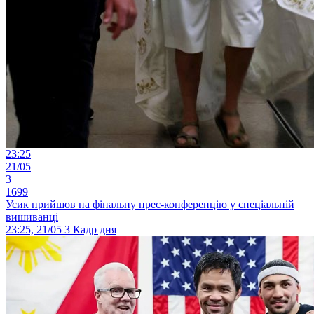
23:25
21/05
3
1699
Усик прийшов на фінальну прес-конференцію у спеціальній
вишиванці
23:25, 21/05
3
Кадр дня