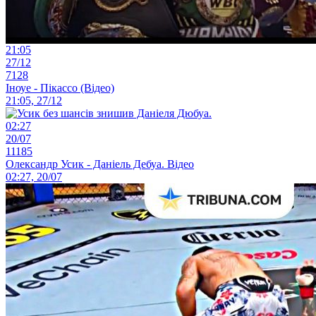
21:05
27/12
7128
Іноуе - Пікассо (Відео)
21:05, 27/12
02:27
20/07
11185
Олександр Усик - Даніель Дебуа. Відео
02:27, 20/07