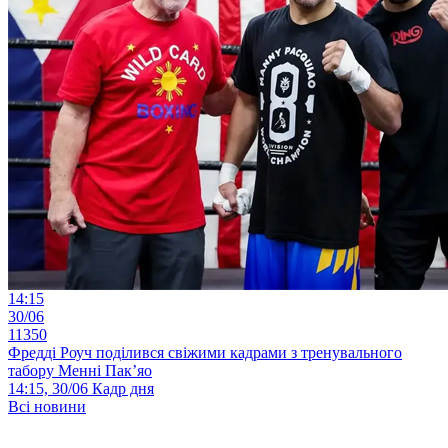
14:15
30/06
11350
Фредді Роуч поділився свіжими кадрами з тренувального
табору Менні Пак’яо
14:15, 30/06
Кадр дня
Всі новини