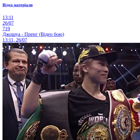
Відео матеріали
13:11
26/07
719
Джошуа - Пренг (Відео бою)
13:11, 26/07