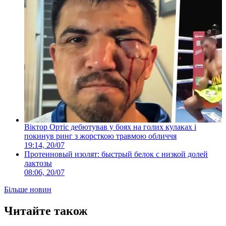
Віктор Ортіс дебютував у боях на голих кулаках і
покинув ринг з жорсткою травмою обличчя
19:14, 20/07
Протеиновый изолят: быстрый белок с низкой долей
лактозы
08:06, 20/07
Більше новин
Читайте також