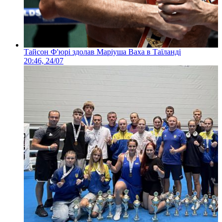
Тайсон Ф'юрі здолав Маріуша Ваха в Таїланді
20:46, 24/07