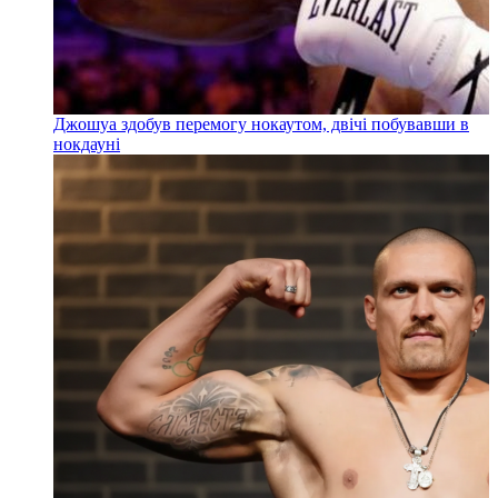
Джошуа здобув перемогу нокаутом, двічі побувавши в
нокдауні