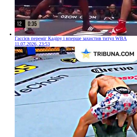
Гассієв переміг Кадіру і вперше захистив титул WBA
11.07.2026, 23:53