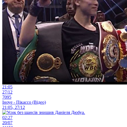
21:05
27/12
7095
Іноуе - Пікассо (Відео)
21:05, 27/12
02:27
20/07