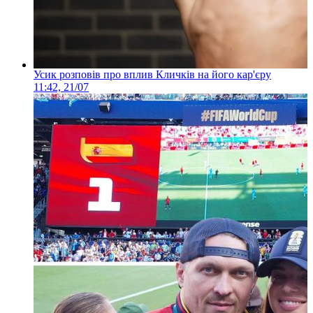
Усик розповів про вплив Кличків на його кар'єру
11:42, 21/07