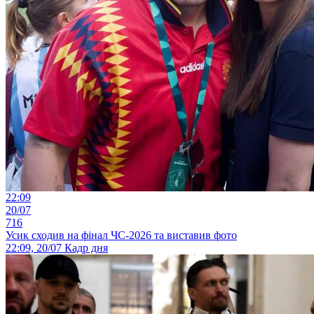
22:09
20/07
716
Усик сходив на фінал ЧС-2026 та виставив фото
22:09, 20/07
Кадр дня