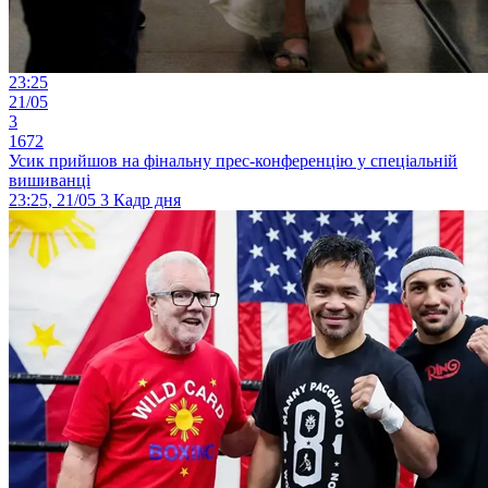
23:25
21/05
3
1672
Усик прийшов на фінальну прес-конференцію у спеціальній
вишиванці
23:25, 21/05
3
Кадр дня