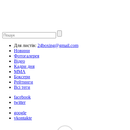
Для листів:
24boxing@gmail.com
Новини
Фотогалерея
Відео
Кадри дня
ММА
Боксери
Рейтинги
Всі теги
facebook
twitter
google
vkontakte