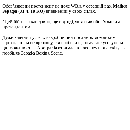
Обов’язковий претендент на пояс WBA у середній вазі
Майкл
Зерафа (31-4, 19 КО)
впевнений у своїх силах.
"Цей бій назрівав давно, ще відтоді, як я став обов’язковим
претендентом.
Дуже вдячний усім, хто зробив цей поєдинок можливим.
Приходьте на вечір боксу, світ побачить, чому заслуговую на
цю можливість – Австралія отримає нового чемпіона світу", -
пообіцяв Зерафа Boxing Scene.