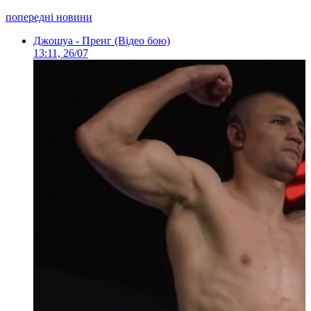
попередні новини
Джошуа - Пренг (Відео бою)
13:11, 26/07