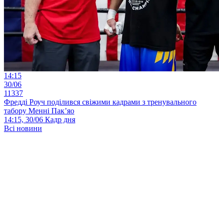
14:15
30/06
11337
Фредді Роуч поділився свіжими кадрами з тренувального
табору Менні Пак’яо
14:15, 30/06
Кадр дня
Всі новини