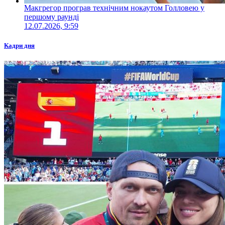
Макгрегор програв технічним нокаутом Голловею у
першому раунді
12.07.2026, 9:59
Кадри дня