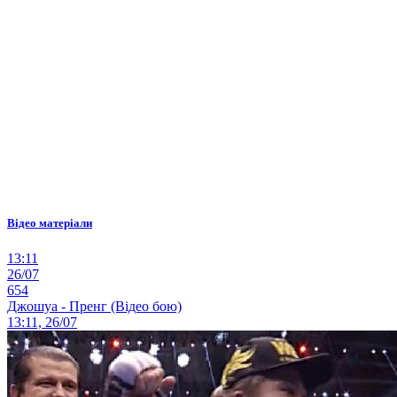
Відео матеріали
13:11
26/07
654
Джошуа - Пренг (Відео бою)
13:11, 26/07