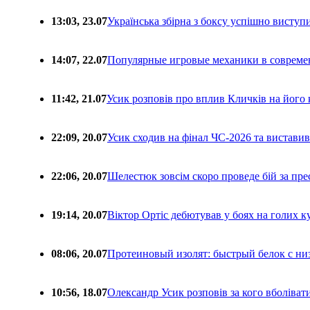
13:03, 23.07
Українська збірна з боксу успішно виступ
14:07, 22.07
Популярные игровые механики в совреме
11:42, 21.07
Усик розповів про вплив Кличків на його 
22:09, 20.07
Усик сходив на фінал ЧС-2026 та вистави
22:06, 20.07
Шелестюк зовсім скоро проведе бій за п
19:14, 20.07
Віктор Ортіс дебютував у боях на голих 
08:06, 20.07
Протеиновый изолят: быстрый белок с ни
10:56, 18.07
Олександр Усик розповів за кого вболіва