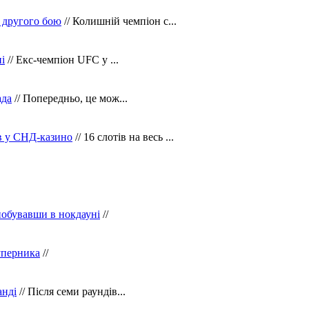
 другого бою
// Колишній чемпіон с...
і
// Екс-чемпіон UFC у ...
ада
// Попередньо, це мож...
ів у СНД-казино
// 16 слотів на весь ...
побувавши в нокдауні
//
уперника
//
анді
// Після семи раундів...