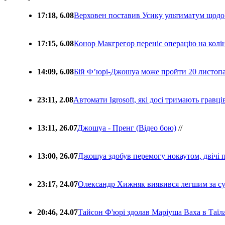
17:18, 6.08
Верховен поставив Усику ультиматум щодо
17:15, 6.08
Конор Макгрегор переніс операцію на колін
14:09, 6.08
Бій Ф’юрі-Джошуа може пройти 20 листоп
23:11, 2.08
Автомати Igrosoft, які досі тримають гравц
13:11, 26.07
Джошуа - Пренг (Відео бою)
//
13:00, 26.07
Джошуа здобув перемогу нокаутом, двічі 
23:17, 24.07
Олександр Хижняк виявився легшим за с
20:46, 24.07
Тайсон Ф'юрі здолав Маріуша Ваха в Таїл