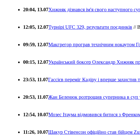
20:04, 13.07
Хижняк дізнався ім'я свого наступного с
12:05, 12.07
Турнірі UFC 329, результати поєдинків
// 
09:59, 12.07
Макгрегор програв технічним нокаутом Г
00:15, 12.07
Український боксер Олександр Хижняк пр
23:53, 11.07
Гассієв переміг Кадіру і вперше захистив
20:53, 11.07
Жан Беленюк розтрощив суперника в суп
12:54, 10.07
Мозес Ітаума відмовився битися з Френко
11:26, 10.07
Шакур Стівенсон офіційно став бійцем Zuf