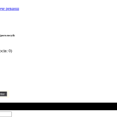
хоче реванш
роголосуй:
сів: 0)