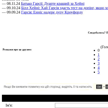
— 08.11.24
Батько Гарсії: Дуарте кращий за Хейні
— 09.10.24
Білл Хейні: Хай Гарсія здасть тест на допінг, якщо 
— 09.09.24
Гарсія: Енніс надере дупу Кроуфорду
Сподобалось? П
(Голо
Розкажи про це друзям:
0
1
2
3
4
5
Додавання коментаря:
Ім'я: