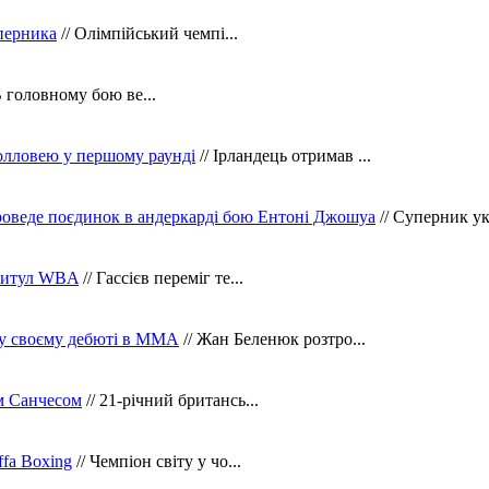
уперника
// Олімпійський чемпі...
В головному бою ве...
олловею у першому раунді
// Ірландець отримав ...
оведе поєдинок в андеркарді бою Ентоні Джошуа
// Суперник укр
 титул WBA
// Гассієв переміг те...
 у своєму дебюті в ММА
// Жан Беленюк розтро...
м Санчесом
// 21-річний британсь...
fa Boxing
// Чемпіон світу у чо...