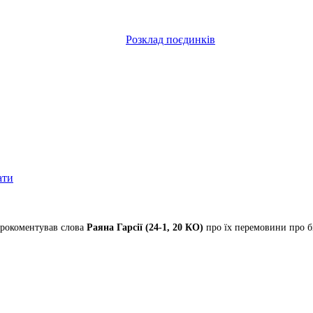
Розклад поєдинків
ати
рокоментував слова
Раяна Гарсії (24-1, 20 КО)
про їх перемовини про б