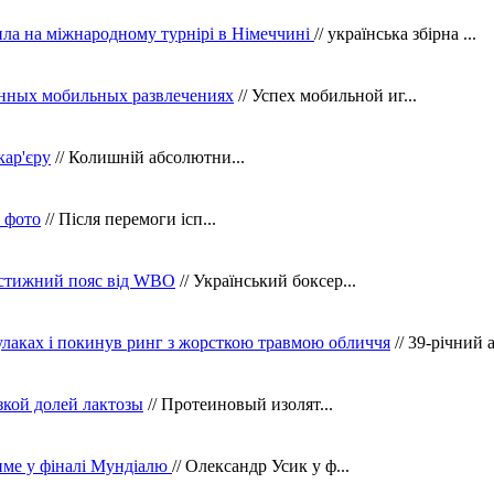
ила на міжнародному турнірі в Німеччині
// українська збірна ...
нных мобильных развлечениях
// Успех мобильной иг...
кар'єру
// Колишній абсолютни...
в фото
// Після перемоги ісп...
рестижний пояс від WBO
// Український боксер...
кулаках і покинув ринг з жорсткою травмою обличчя
// 39-річний 
зкой долей лактозы
// Протеиновый изолят...
тиме у фіналі Мундіалю
// Олександр Усик у ф...