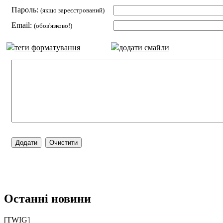
Пароль:
(якщо зареєстрований)
Email:
(обов'язково!)
теги форматування
додати смайли
Останні новини
[TWIG]