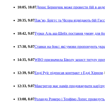
10:05, 10.07
Денис Беринчик може провести бій в анде
20:35, 9.07
Пакʼяо, Бріггс та Чісора відвідають бій Гас
18:42, 9.07
Турки Аль аш-Шейх поставив умову для бо
17:30, 9.07
Ставки на бокс: які умови пропонують укра
14:35, 9.07
WBO призначила Біволу захист титулу про
12:39, 9.07
Енді Руїс підписав контракт з Едді Хірном
/
12:33, 9.07
Макгрегор має намір продовжувати кар'єру
13:08, 8.07
Роландо Ромеро і Теофімо Лопес проведуть 