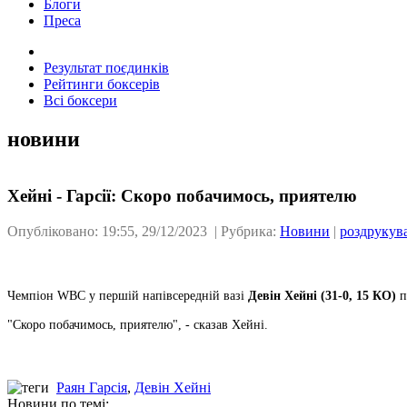
Блоги
Преса
Результат поєдинків
Рейтинги боксерів
Всі боксери
новини
Хейні - Гарсії: Скоро побачимось, приятелю
Опубліковано: 19:55, 29/12/2023 | Рубрика:
Новини
|
роздрукув
Чемпіон WBC у першій напівсередній вазі
Девін Хейні (31-0, 15 КО)
п
"Скоро побачимось, приятелю", - сказав Хейні.
Раян Гарсія
,
Девін Хейні
Новини по темі: