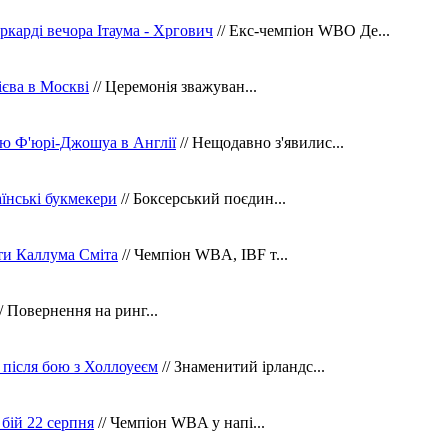
ркарді вечора Ітаума - Хргович
// Екс-чемпіон WBO Де...
сієва в Москві
// Церемонія зважуван...
ю Ф'юрі-Джошуа в Англії
// Нещодавно з'явилис...
їнські букмекери
// Боксерський поєдин...
ти Каллума Сміта
// Чемпіон WBA, IBF т...
/ Повернення на ринг...
 після бою з Холлоуеєм
// Знаменитий ірландс...
бій 22 серпня
// Чемпіон WBA у напі...