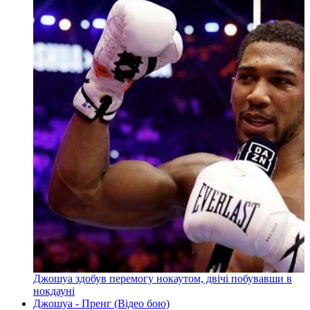
Джошуа здобув перемогу нокаутом, двічі побувавши в
нокдауні
Джошуа - Пренг (Відео бою)