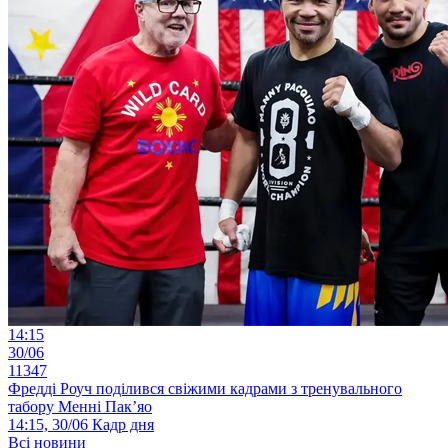
14:15
30/06
11347
Фредді Роуч поділився свіжими кадрами з тренувального
табору Менні Пак’яо
14:15, 30/06
Кадр дня
Всі новини