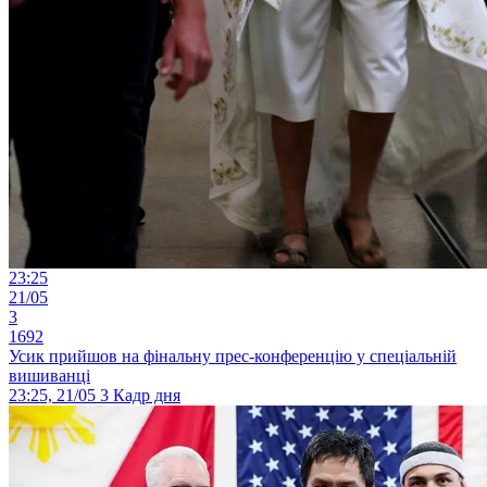
23:25
21/05
3
1692
Усик прийшов на фінальну прес-конференцію у спеціальній
вишиванці
23:25, 21/05
3
Кадр дня