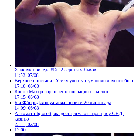
Хижняк проведе бій 22 серпня у Львові
11:52, 07/08
Верховен поставив Усику ультиматум щодо другого бою
17:18, 06/08
Конор Макгрегор переніс операцію на коліні
17:15, 06/08
Бій Ф’юрі-Джошуа може пройти 20 листопада
14:09, 06/08
Автомати Igrosoft, які досі тримають гравців у СНД-
казино
23:11, 02/08
13:00