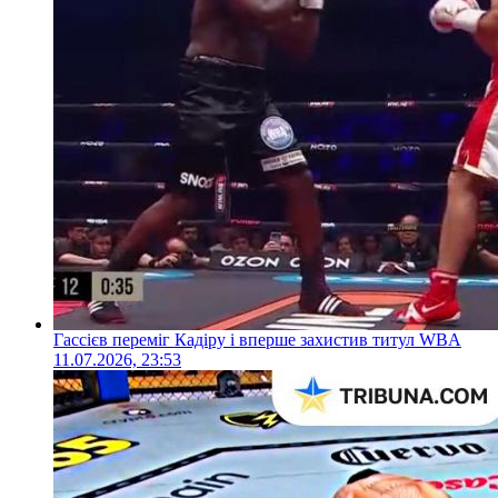
Гассієв переміг Кадіру і вперше захистив титул WBA
11.07.2026, 23:53