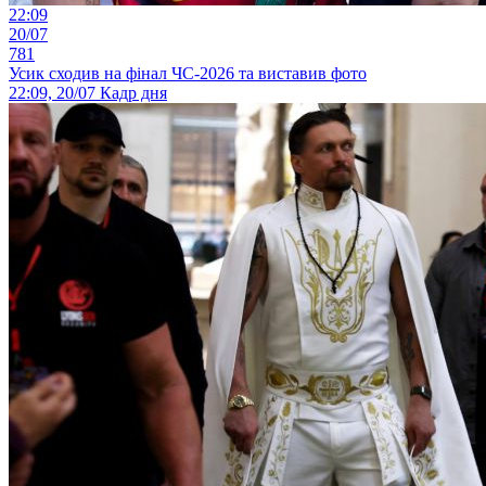
22:09
20/07
781
Усик сходив на фінал ЧС-2026 та виставив фото
22:09, 20/07
Кадр дня