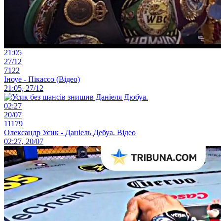
21:05
27/12
7122
Іноуе - Пікассо (Відео)
21:05, 27/12
02:27
20/07
11179
Олександр Усик - Даніель Дебуа. Відео
02:27, 20/07