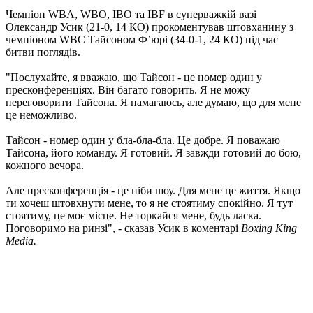
Чемпіон WBA, WBO, IBO та IBF в суперважкій вазі
Олександр Усик (21-0, 14 КО) прокоментував штовханину з
чемпіоном WBC Тайсоном Ф’юрі (34-0-1, 24 КО) під час
битви поглядів.
"Послухайте, я вважаю, що Тайсон - це номер один у
пресконференціях. Він багато говорить. Я не можу
переговорити Тайсона. Я намагаюсь, але думаю, що для мене
це неможливо.
Тайсон - номер один у бла-бла-бла. Це добре. Я поважаю
Тайсона, його команду. Я готовий. Я завжди готовий до бою,
кожного вечора.
Але пресконференція - це ніби шоу. Для мене це життя. Якщо
ти хочеш штовхнути мене, то я не стоятиму спокійно. Я тут
стоятиму, це моє місце. Не торкайся мене, будь ласка.
Поговоримо на ринзі", - сказав Усик в коментарі
Boxing King
Media.