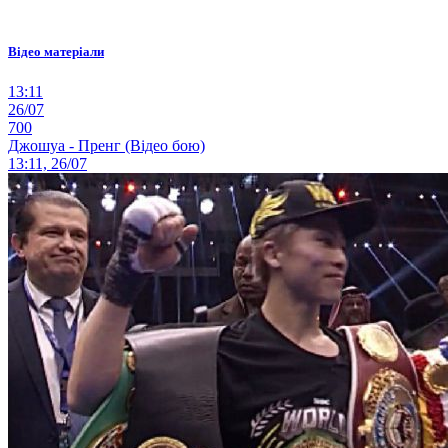
Відео матеріали
13:11
26/07
700
Джошуа - Пренг (Відео бою)
13:11, 26/07