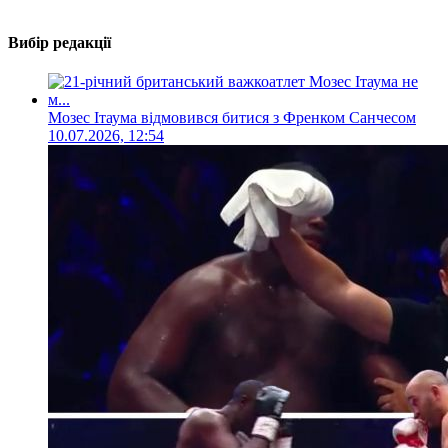
Вибір редакції
Мозес Ітаума відмовився битися з Френком Санчесом
10.07.2026, 12:54