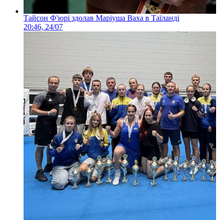
Тайсон Ф'юрі здолав Маріуша Ваха в Таїланді
20:46, 24/07