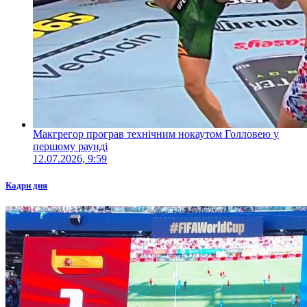
Макгрегор програв технічним нокаутом Голловею у
першому раунді
12.07.2026, 9:59
Кадри дня