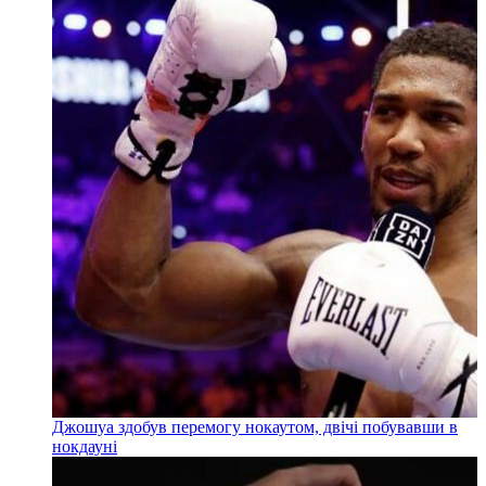
Джошуа здобув перемогу нокаутом, двічі побувавши в
нокдауні