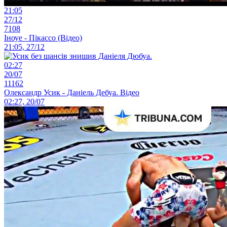
21:05
27/12
7108
Іноуе - Пікассо (Відео)
21:05, 27/12
02:27
20/07
11162
Олександр Усик - Даніель Дебуа. Відео
02:27, 20/07