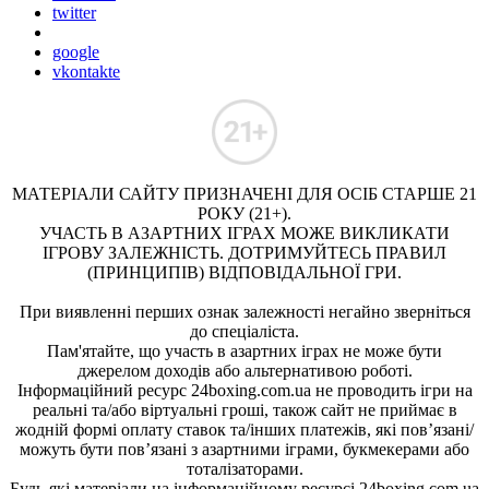
twitter
google
vkontakte
МАТЕРІАЛИ САЙТУ ПРИЗНАЧЕНІ ДЛЯ ОСІБ СТАРШЕ 21
РОКУ (21+).
УЧАСТЬ В АЗАРТНИХ ІГРАХ МОЖЕ ВИКЛИКАТИ
ІГРОВУ ЗАЛЕЖНІСТЬ. ДОТРИМУЙТЕСЬ ПРАВИЛ
(ПРИНЦИПІВ) ВІДПОВІДАЛЬНОЇ ГРИ.
При виявленні перших ознак залежності негайно зверніться
до спеціаліста.
Пам'ятайте, що участь в азартних іграх не може бути
джерелом доходів або альтернативою роботі.
Інформаційний ресурс 24boxing.com.ua не проводить ігри на
реальні та/або віртуальні гроші, також сайт не приймає в
жодній формі оплату ставок та/інших платежів, які пов’язані/
можуть бути пов’язані з азартними іграми, букмекерами або
тоталізаторами.
Будь-які матеріали на інформаційному ресурсі 24boxing.com.ua