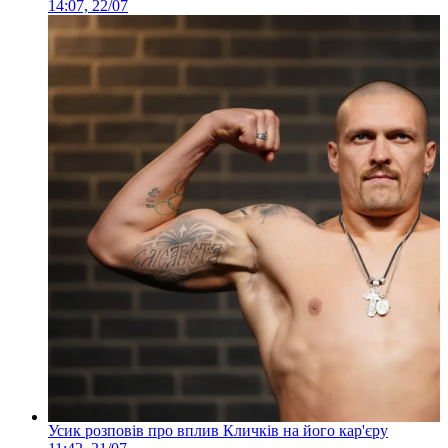
14:07, 22/07
Усик розповів про вплив Кличків на його кар'єру