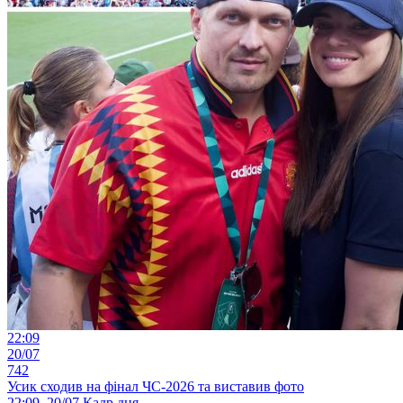
22:09
20/07
742
Усик сходив на фінал ЧС-2026 та виставив фото
22:09, 20/07
Кадр дня