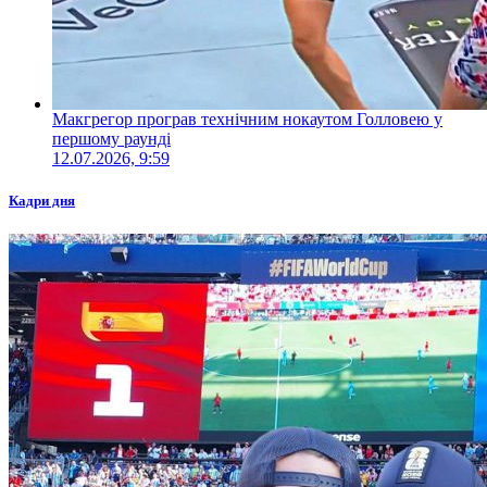
Макгрегор програв технічним нокаутом Голловею у
першому раунді
12.07.2026, 9:59
Кадри дня