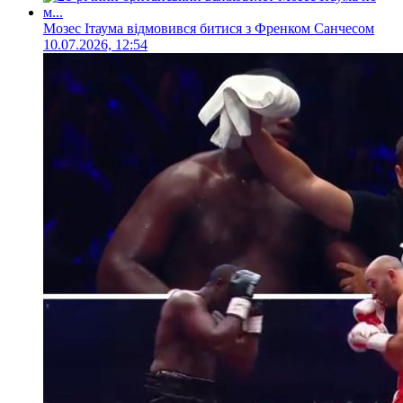
Мозес Ітаума відмовився битися з Френком Санчесом
10.07.2026, 12:54