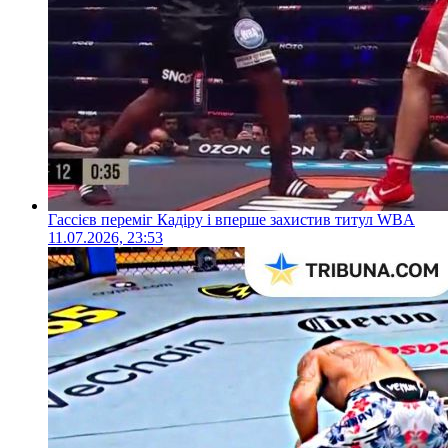
Гассієв переміг Кадіру і вперше захистив титул WBA
11.07.2026, 23:53