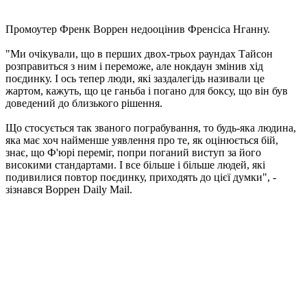
Промоутер Френк Воррен недооцінив Френсіса Нганну.
"Ми очікували, що в перших двох-трьох раундах Тайсон
розправиться з ним і переможе, але нокдаун змінив хід
поєдинку. І ось тепер люди, які заздалегідь називали це
жартом, кажуть, що це ганьба і погано для боксу, що він був
доведений до близького рішення.
Що стосується так званого пограбування, то будь-яка людина,
яка має хоч найменше уявлення про те, як оцінюється бій,
знає, що Ф'юрі переміг, попри поганий виступ за його
високими стандартами. І все більше і більше людей, які
подивилися повтор поєдинку, приходять до цієї думки", -
зізнався Воррен Daily Mail.