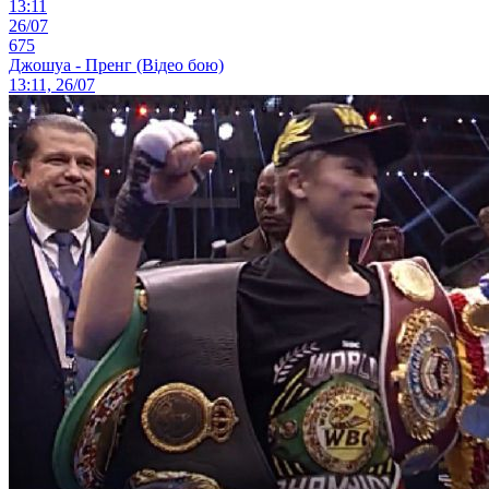
13:11
26/07
675
Джошуа - Пренг (Відео бою)
13:11, 26/07