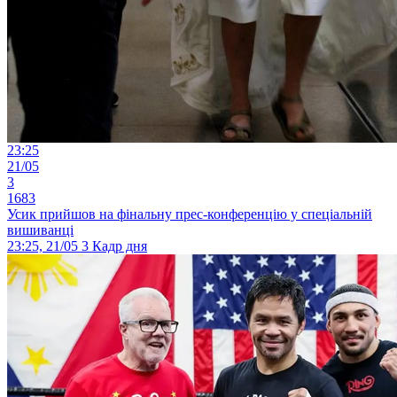
23:25
21/05
3
1683
Усик прийшов на фінальну прес-конференцію у спеціальній
вишиванці
23:25, 21/05
3
Кадр дня