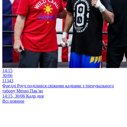
14:15
30/06
11343
Фредді Роуч поділився свіжими кадрами з тренувального
табору Менні Пак’яо
14:15, 30/06
Кадр дня
Всі новини