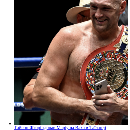
Тайсон Ф'юрі здолав Маріуша Ваха в Таїланді