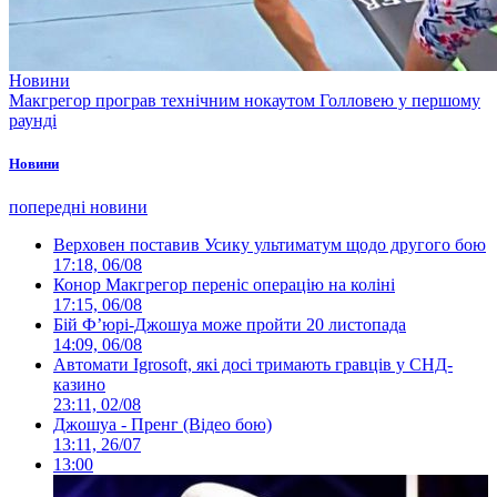
Новини
Макгрегор програв технічним нокаутом Голловею у першому
раунді
Новини
попередні новини
Верховен поставив Усику ультиматум щодо другого бою
17:18, 06/08
Конор Макгрегор переніс операцію на коліні
17:15, 06/08
Бій Ф’юрі-Джошуа може пройти 20 листопада
14:09, 06/08
Автомати Igrosoft, які досі тримають гравців у СНД-
казино
23:11, 02/08
Джошуа - Пренг (Відео бою)
13:11, 26/07
13:00