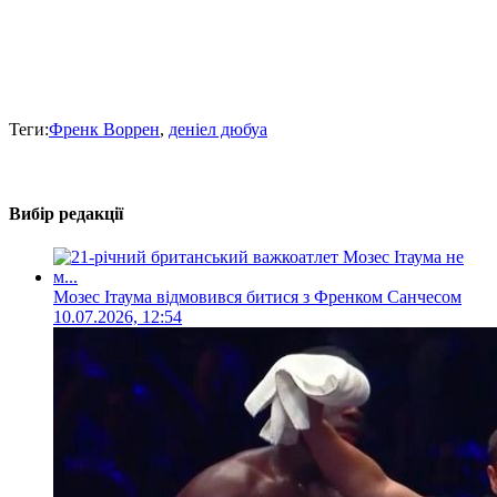
Теги:
Френк Воррен
,
деніел дюбуа
Вибір редакції
Мозес Ітаума відмовився битися з Френком Санчесом
10.07.2026, 12:54