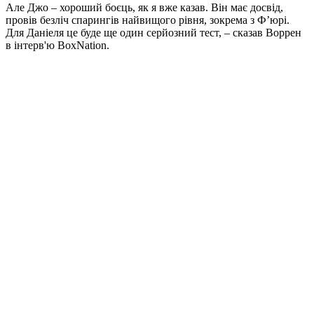
Але Джо – хороший боєць, як я вже казав. Він має досвід,
провів безліч спарингів найвищого рівня, зокрема з Ф’юрі.
Для Даніеля це буде ще один серйозний тест, – сказав Воррен
в інтерв'ю BoxNation.