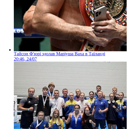
Тайсон Ф'юрі здолав Маріуша Ваха в Таїланді
20:46, 24/07