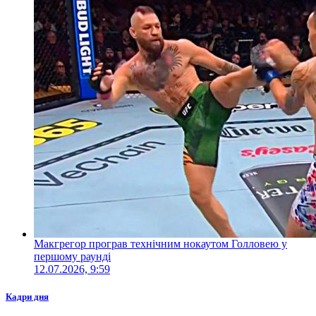
Макгрегор програв технічним нокаутом Голловею у
першому раунді
12.07.2026, 9:59
Кадри дня