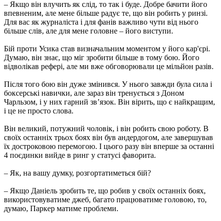
– Якщо він влучить як слід, то так і буде. Добре бачити його
впевненим, але мене більше радує те, що він робить у ринзі.
Для вас як журналіста і для фанів важливо чути від нього
більше слів, але для мене головне – його виступи.
Бій проти Усика став визначальним моментом у його кар'єрі.
Думаю, він знає, що міг зробити більше в тому бою. Його
відволікав рефері, але ми вже обговорювали це мільйон разів.
Після того бою він дуже змінився. У нього завжди була сила і
боксерські навички, але зараз він тренується з Доном
Чарльзом, і у них гарний зв’язок. Він вірить, що є найкращим,
і це не просто слова.
Він великий, потужний чоловік, і він робить свою роботу. В
своїх останніх трьох боях він був андердогом, але завершував
їх достроковою перемогою. І цього разу він вперше за останні
4 поєдинки вийде в ринг у статусі фаворита.
– Як, на вашу думку, розгортатиметься бій?
– Якщо Даніель зробить те, що робив у своїх останніх боях,
використовуватиме джеб, багато працюватиме головою, то,
думаю, Паркер матиме проблеми.