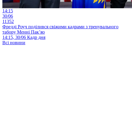
14:15
30/06
11352
Фредді Роуч поділився свіжими кадрами з тренувального
табору Менні Пак’яо
14:15, 30/06
Кадр дня
Всі новини