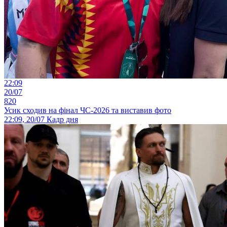
22:09
20/07
820
Усик сходив на фінал ЧС-2026 та виставив фото
22:09, 20/07
Кадр дня