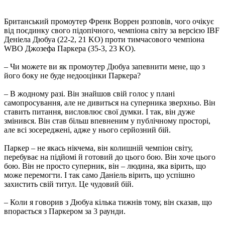
Британський промоутер Френк Воррен розповів, чого очікує
від поєдинку свого підопічного, чемпіона світу за версією IBF
Деніела Дюбуа (22-2, 21 KO) проти тимчасового чемпіона
WBO Джозефа Паркера (35-3, 23 KO).
– Чи можете ви як промоутер Дюбуа запевнити мене, що з
його боку не буде недооцінки Паркера?
– В жодному разі. Він знайшов свій голос у плані
самопросування, але не дивиться на суперника зверхньо. Він
ставить питання, висловлює свої думки. І так, він дуже
змінився. Він став більш впевненим у публічному просторі,
але всі зосереджені, адже у нього серйозний бій.
Паркер – не якась нікчема, він колишній чемпіон світу,
перебуває на підйомі й готовий до цього бою. Він хоче цього
бою. Він не просто суперник, він – людина, яка вірить, що
може перемогти. І так само Даніель вірить, що успішно
захистить свій титул. Це чудовий бій.
– Коли я говорив з Дюбуа кілька тижнів тому, він сказав, що
впорається з Паркером за 3 раунди.