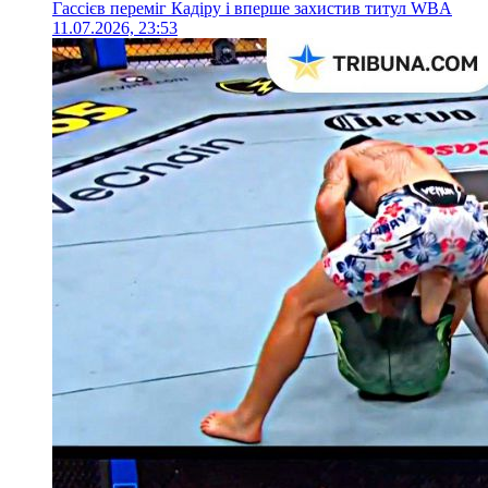
Гассієв переміг Кадіру і вперше захистив титул WBA
11.07.2026, 23:53