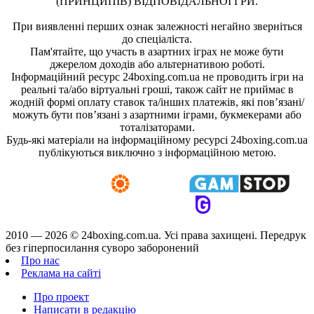
(ПРИНЦИПІВ) ВІДПОВІДАЛЬНОЇ ГРИ.
При виявленні перших ознак залежності негайно зверніться
до спеціаліста.
Пам'ятайте, що участь в азартних іграх не може бути
джерелом доходів або альтернативою роботі.
Інформаційний ресурс 24boxing.com.ua не проводить ігри на
реальні та/або віртуальні гроші, також сайт не приймає в
жодній формі оплату ставок та/інших платежів, які пов’язані/
можуть бути пов’язані з азартними іграми, букмекерами або
тоталізаторами.
Будь-які матеріали на інформаційному ресурсі 24boxing.com.ua
публікуються виключно з інформаційною метою.
2010 — 2026 ©
24boxing.com.ua.
Усi права захищенi. Передрук
без гіперпосилання суворо заборонений
Про нас
Реклама на сайті
Про проект
Написати в редакцію