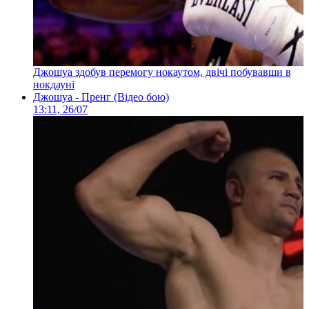
Джошуа здобув перемогу нокаутом, двічі побувавши в
нокдауні
Джошуа - Пренг (Відео бою)
13:11, 26/07