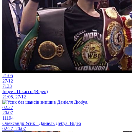
21:05
27/12
7133
Іноуе - Пікассо (Відео)
21:05, 27/12
02:27
20/07
11194
Олександр Усик - Даніель Дебуа. Відео
02:27, 20/07