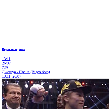
Відео матеріали
13:11
26/07
729
Джошуа - Пренг (Відео бою)
13:11, 26/07