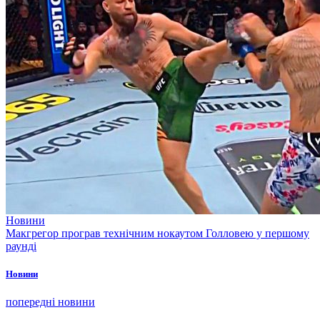
Новини
Макгрегор програв технічним нокаутом Голловею у першому
раунді
Новини
попередні новини