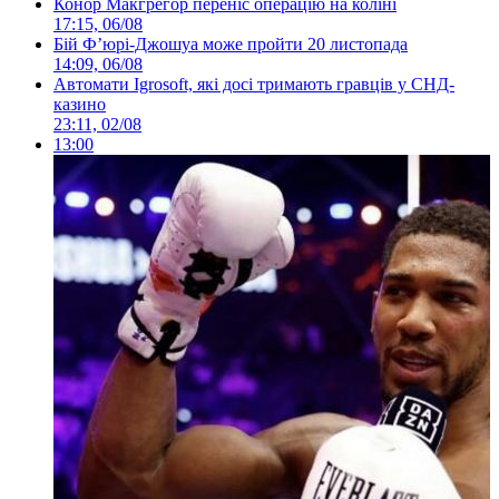
Конор Макгрегор переніс операцію на коліні
17:15, 06/08
Бій Ф’юрі-Джошуа може пройти 20 листопада
14:09, 06/08
Автомати Igrosoft, які досі тримають гравців у СНД-
казино
23:11, 02/08
13:00