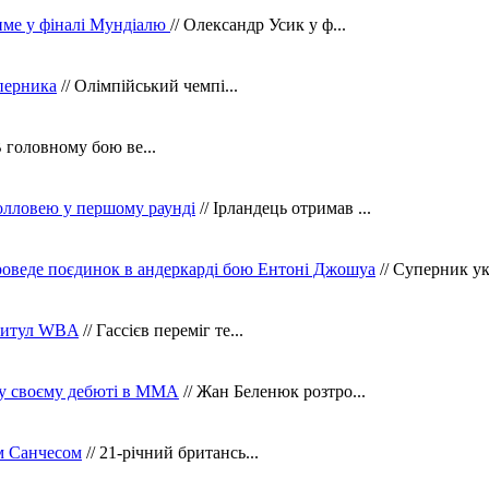
тиме у фіналі Мундіалю
// Олександр Усик у ф...
уперника
// Олімпійський чемпі...
В головному бою ве...
олловею у першому раунді
// Ірландець отримав ...
оведе поєдинок в андеркарді бою Ентоні Джошуа
// Суперник укр
 титул WBA
// Гассієв переміг те...
 у своєму дебюті в ММА
// Жан Беленюк розтро...
м Санчесом
// 21-річний британсь...