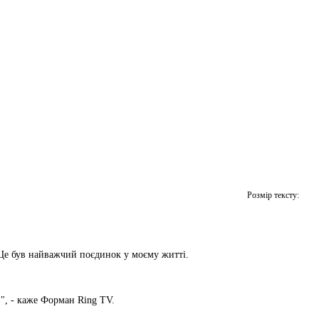
Розмір тексту:
я. Це був найважчий поєдинок у моєму житті.
в", - каже Форман Ring TV.