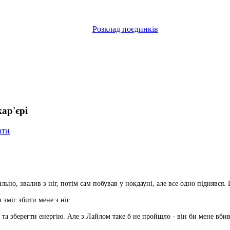
Розклад поєдинків
ар'єрі
ати
ильно, звалив з ніг, потім сам побував у нокдауні, але все одно піднявс
зміг збити мене з ніг.
 та зберегти енергію. Але з Лайлом таке б не пройшло - він би мене вби