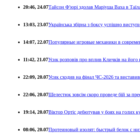
20:46, 24.07
Тайсон Ф'юрі здолав Маріуша Ваха в Таїл
13:03, 23.07
Українська збірна з боксу успішно виступ
14:07, 22.07
Популярные игровые механики в совреме
11:42, 21.07
Усик розповів про вплив Кличків на його 
22:09, 20.07
Усик сходив на фінал ЧС-2026 та вистави
22:06, 20.07
Шелестюк зовсім скоро проведе бій за п
19:14, 20.07
Віктор Ортіс дебютував у боях на голих 
08:06, 20.07
Протеиновый изолят: быстрый белок с ни