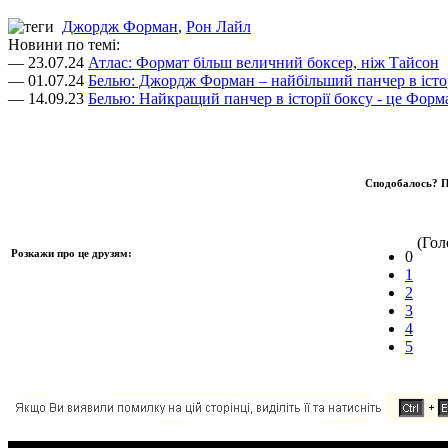
Джордж Форман
,
Рон Лайл
Новини по темі:
— 23.07.24
Атлас: Формат більш величний боксер, ніж Тайсон
— 01.07.24
Белью: Джордж Форман – найбільший панчер в істор
— 14.09.23
Белью: Найкращий панчер в історії боксу - це Форм
Сподобалось? П
(Голо
Розкажи про це друзям:
0
1
2
3
4
5