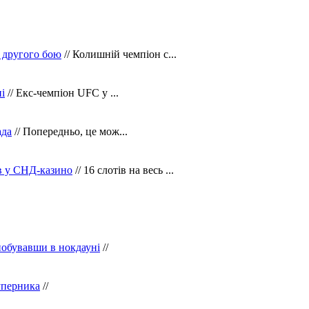
 другого бою
// Колишній чемпіон с...
і
// Екс-чемпіон UFC у ...
ада
// Попередньо, це мож...
ів у СНД-казино
// 16 слотів на весь ...
побувавши в нокдауні
//
уперника
//