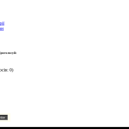
ії
ан
роголосуй:
сів: 0)