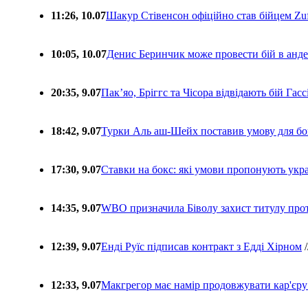
11:26, 10.07
Шакур Стівенсон офіційно став бійцем Zuf
10:05, 10.07
Денис Беринчик може провести бій в анде
20:35, 9.07
Пакʼяо, Бріггс та Чісора відвідають бій Гас
18:42, 9.07
Турки Аль аш-Шейх поставив умову для бо
17:30, 9.07
Ставки на бокс: які умови пропонують укра
14:35, 9.07
WBO призначила Біволу захист титулу про
12:39, 9.07
Енді Руїс підписав контракт з Едді Хірном
/
12:33, 9.07
Макгрегор має намір продовжувати кар'єру