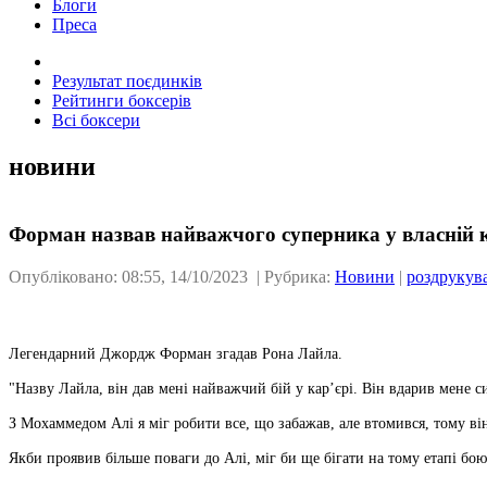
Блоги
Преса
Результат поєдинків
Рейтинги боксерів
Всі боксери
новини
Форман назвав найважчого суперника у власній к
Опубліковано: 08:55, 14/10/2023 | Рубрика:
Новини
|
роздрукув
Легендарний Джордж Форман згадав Рона Лайла.
"Назву Лайла, він дав мені найважчий бій у кар’єрі. Він вдарив мене с
З Мохаммедом Алі я міг робити все, що забажав, але втомився, тому він 
Якби проявив більше поваги до Алі, міг би ще бігати на тому етапі бою