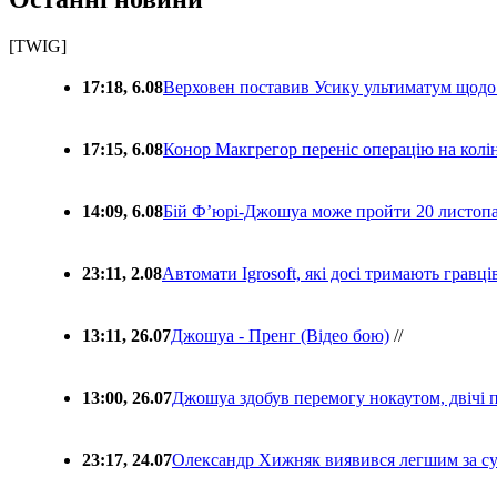
[TWIG]
17:18, 6.08
Верховен поставив Усику ультиматум щодо
17:15, 6.08
Конор Макгрегор переніс операцію на колін
14:09, 6.08
Бій Ф’юрі-Джошуа може пройти 20 листоп
23:11, 2.08
Автомати Igrosoft, які досі тримають гравц
13:11, 26.07
Джошуа - Пренг (Відео бою)
//
13:00, 26.07
Джошуа здобув перемогу нокаутом, двічі 
23:17, 24.07
Олександр Хижняк виявився легшим за с