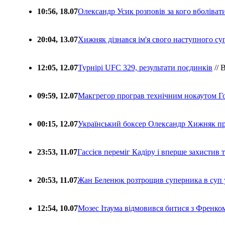
10:56, 18.07
Олександр Усик розповів за кого вболіва
20:04, 13.07
Хижняк дізнався ім'я свого наступного с
12:05, 12.07
Турнірі UFC 329, результати поєдинків
// 
09:59, 12.07
Макгрегор програв технічним нокаутом Г
00:15, 12.07
Український боксер Олександр Хижняк пр
23:53, 11.07
Гассієв переміг Кадіру і вперше захистив
20:53, 11.07
Жан Беленюк розтрощив суперника в суп
12:54, 10.07
Мозес Ітаума відмовився битися з Френко