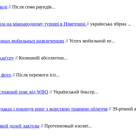
анді
// Після семи раундів...
ила на міжнародному турнірі в Німеччині
// українська збірна ...
нных мобильных развлечениях
// Успех мобильной иг...
кар'єру
// Колишній абсолютни...
в фото
// Після перемоги ісп...
рестижний пояс від WBO
// Український боксер...
кулаках і покинув ринг з жорсткою травмою обличчя
// 39-річний 
зкой долей лактозы
// Протеиновый изолят...