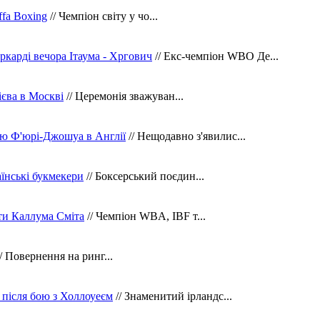
fa Boxing
// Чемпіон світу у чо...
ркарді вечора Ітаума - Хргович
// Екс-чемпіон WBO Де...
сієва в Москві
// Церемонія зважуван...
ю Ф'юрі-Джошуа в Англії
// Нещодавно з'явилис...
їнські букмекери
// Боксерський поєдин...
ти Каллума Сміта
// Чемпіон WBA, IBF т...
/ Повернення на ринг...
 після бою з Холлоуеєм
// Знаменитий ірландс...