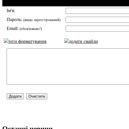
Додавання коментаря:
Ім'я:
Пароль:
(якщо зареєстрований)
Email:
(обов'язково!)
теги форматування
додати смайли
Останні новини