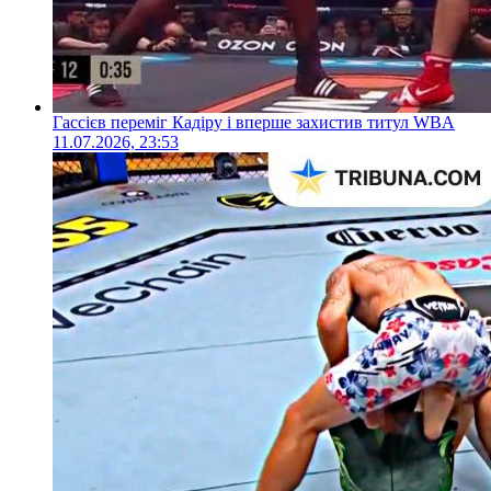
Гассієв переміг Кадіру і вперше захистив титул WBA
11.07.2026, 23:53