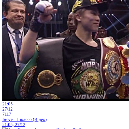
21:05
27/12
7117
Іноуе - Пікассо (Відео)
21:05, 27/12