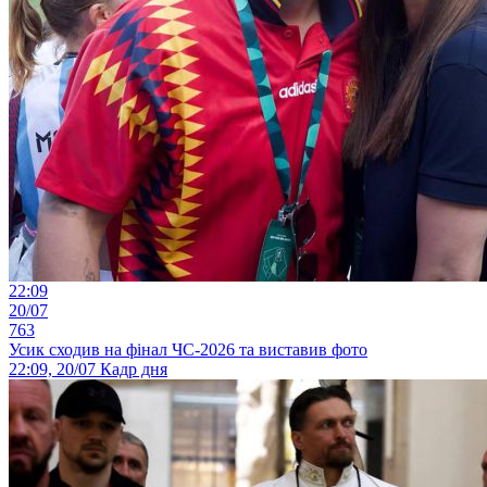
22:09
20/07
763
Усик сходив на фінал ЧС-2026 та виставив фото
22:09, 20/07
Кадр дня