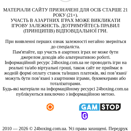
МАТЕРІАЛИ САЙТУ ПРИЗНАЧЕНІ ДЛЯ ОСІБ СТАРШЕ 21
РОКУ (21+).
УЧАСТЬ В АЗАРТНИХ ІГРАХ МОЖЕ ВИКЛИКАТИ
ІГРОВУ ЗАЛЕЖНІСТЬ. ДОТРИМУЙТЕСЬ ПРАВИЛ
(ПРИНЦИПІВ) ВІДПОВІДАЛЬНОЇ ГРИ.
При виявленні перших ознак залежності негайно зверніться
до спеціаліста.
Пам'ятайте, що участь в азартних іграх не може бути
джерелом доходів або альтернативою роботі.
Інформаційний ресурс 24boxing.com.ua не проводить ігри на
реальні та/або віртуальні гроші, також сайт не приймає в
жодній формі оплату ставок та/інших платежів, які пов’язані/
можуть бути пов’язані з азартними іграми, букмекерами або
тоталізаторами.
Будь-які матеріали на інформаційному ресурсі 24boxing.com.ua
публікуються виключно з інформаційною метою.
2010 — 2026 ©
24boxing.com.ua.
Усi права захищенi. Передрук