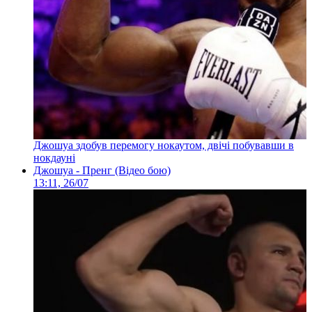
Джошуа здобув перемогу нокаутом, двічі побувавши в
нокдауні
Джошуа - Пренг (Відео бою)
13:11, 26/07