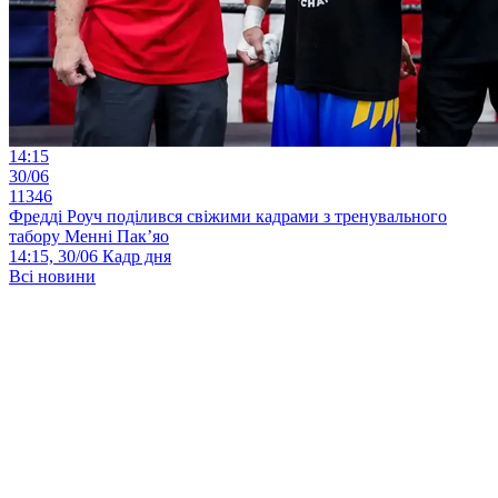
14:15
30/06
11346
Фредді Роуч поділився свіжими кадрами з тренувального
табору Менні Пак’яо
14:15, 30/06
Кадр дня
Всі новини