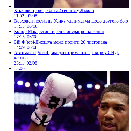
Хижняк проведе бій 22 серпня у Львові
11:52, 07/08
Верховен поставив Усику ультиматум щодо другого бою
17:18, 06/08
Конор Макгрегор переніс операцію на коліні
17:15, 06/08
Бій Ф’юрі-Джошуа може пройти 20 листопада
14:09, 06/08
Автомати Igrosoft, які досі тримають гравців у СНД-
казино
23:11, 02/08
13:00