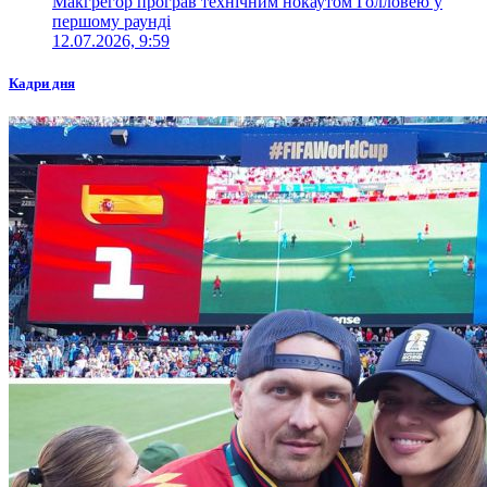
Макгрегор програв технічним нокаутом Голловею у
першому раунді
12.07.2026, 9:59
Кадри дня