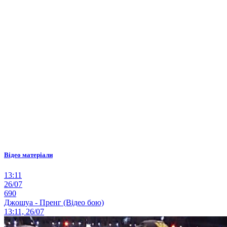
Відео матеріали
13:11
26/07
690
Джошуа - Пренг (Відео бою)
13:11, 26/07