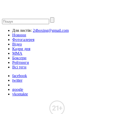
Для листів:
24boxing@gmail.com
Новини
Фотогалерея
Відео
Кадри дня
ММА
Боксери
Рейтинги
Всі теги
facebook
twitter
google
vkontakte