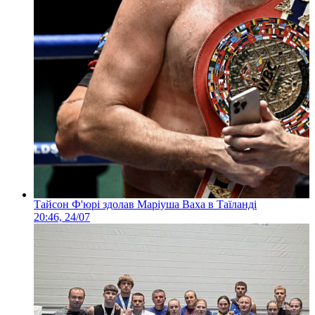
Тайсон Ф'юрі здолав Маріуша Ваха в Таїланді
20:46, 24/07