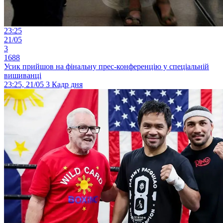
23:25
21/05
3
1688
Усик прийшов на фінальну прес-конференцію у спеціальній
вишиванці
23:25, 21/05
3
Кадр дня