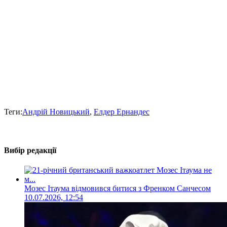
Теги:
Андрій Новицький
,
Елдер Ернандес
Вибір редакції
Мозес Ітаума відмовився битися з Френком Санчесом
10.07.2026, 12:54