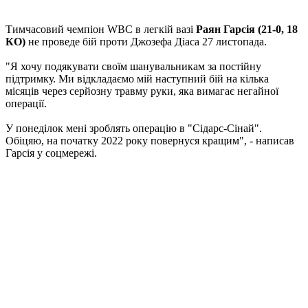
Тимчасовий чемпіон WBC в легкій вазі
Раян Гарсія (21-0, 18
КО)
не проведе бій проти Джозефа Діаса 27 листопада.
"Я хочу подякувати своїм шанувальникам за постійну
підтримку. Ми відкладаємо мій наступний бій на кілька
місяців через серйозну травму руки, яка вимагає негайної
операції.
У понеділок мені зроблять операцію в "Сідарс-Сінай".
Обіцяю, на початку 2022 року повернуся кращим", - написав
Гарсія у соцмережі.