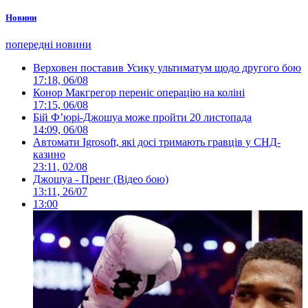
Новини
попередні новини
Верховен поставив Усику ультиматум щодо другого бою
17:18, 06/08
Конор Макгрегор переніс операцію на коліні
17:15, 06/08
Бій Ф’юрі-Джошуа може пройти 20 листопада
14:09, 06/08
Автомати Igrosoft, які досі тримають гравців у СНД-
казино
23:11, 02/08
Джошуа - Пренг (Відео бою)
13:11, 26/07
13:00