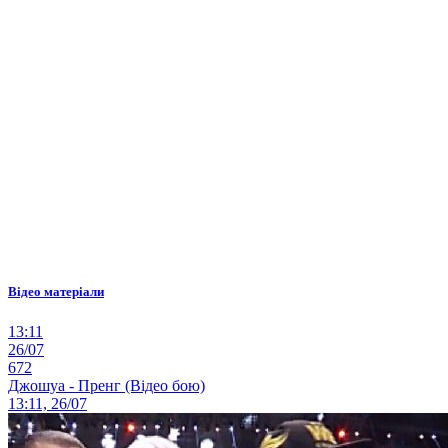
Відео матеріали
13:11
26/07
672
Джошуа - Пренг (Відео бою)
13:11, 26/07