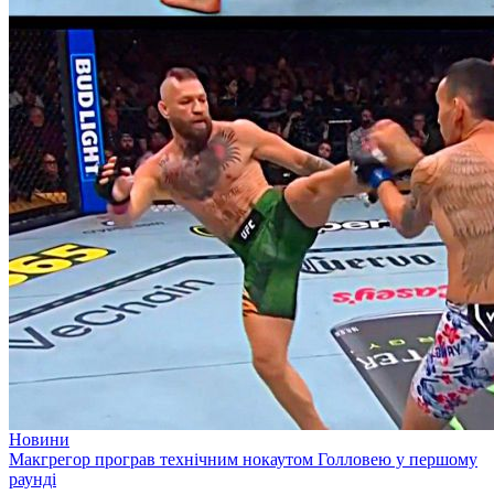
Новини
Макгрегор програв технічним нокаутом Голловею у першому
раунді