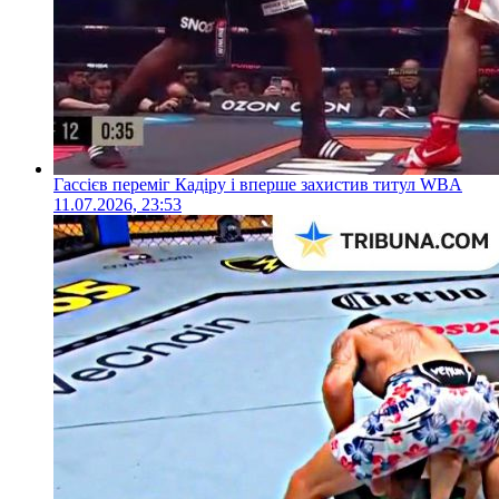
Гассієв переміг Кадіру і вперше захистив титул WBA
11.07.2026, 23:53