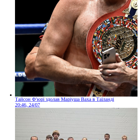
Тайсон Ф'юрі здолав Маріуша Ваха в Таїланді
20:46, 24/07