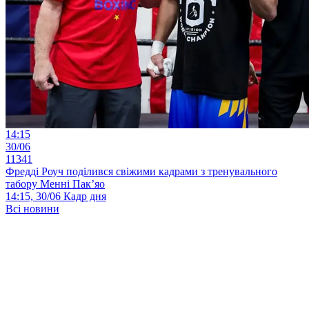
14:15
30/06
11341
Фредді Роуч поділився свіжими кадрами з тренувального
табору Менні Пак’яо
14:15, 30/06
Кадр дня
Всі новини