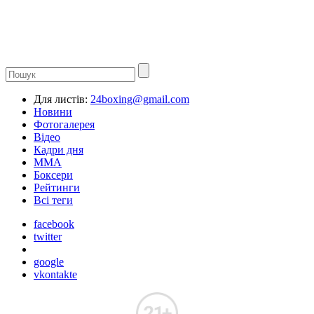
Для листів:
24boxing@gmail.com
Новини
Фотогалерея
Відео
Кадри дня
ММА
Боксери
Рейтинги
Всі теги
facebook
twitter
google
vkontakte