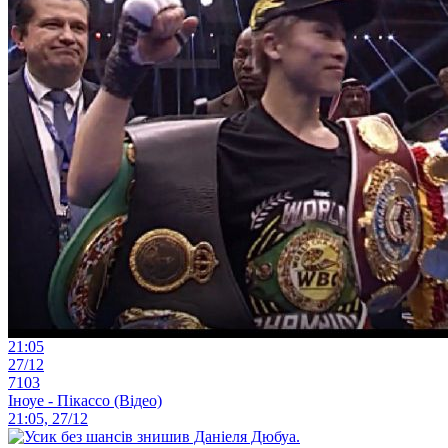
21:05
27/12
7103
Іноуе - Пікассо (Відео)
21:05, 27/12