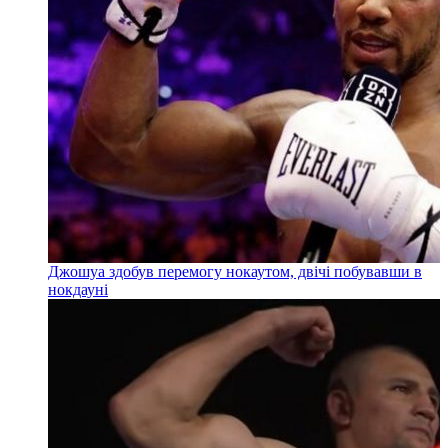
Джошуа здобув перемогу нокаутом, двічі побувавши в
нокдауні