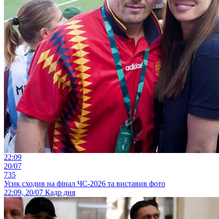
22:09
20/07
735
Усик сходив на фінал ЧС-2026 та виставив фото
22:09, 20/07
Кадр дня