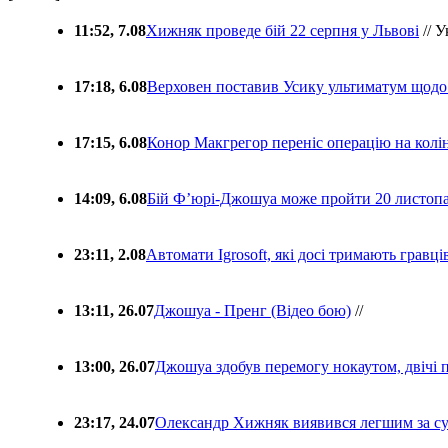
11:52, 7.08
Хижняк проведе бій 22 серпня у Львові
// У
17:18, 6.08
Верховен поставив Усику ультиматум щодо
17:15, 6.08
Конор Макгрегор переніс операцію на колін
14:09, 6.08
Бій Ф’юрі-Джошуа може пройти 20 листоп
23:11, 2.08
Автомати Igrosoft, які досі тримають гравц
13:11, 26.07
Джошуа - Пренг (Відео бою)
//
13:00, 26.07
Джошуа здобув перемогу нокаутом, двічі 
23:17, 24.07
Олександр Хижняк виявився легшим за с