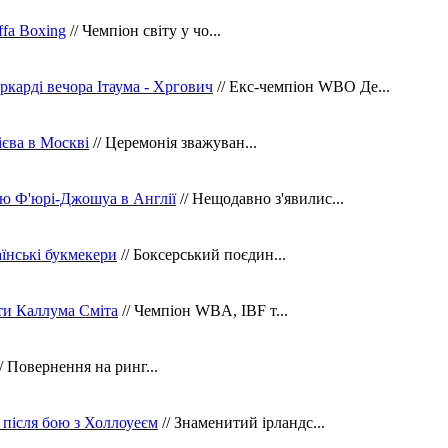
fa Boxing
// Чемпіон світу у чо...
ркарді вечора Ітаума - Хргович
// Екс-чемпіон WBO Де...
сієва в Москві
// Церемонія зважуван...
ю Ф'юрі-Джошуа в Англії
// Нещодавно з'явилис...
їнські букмекери
// Боксерський поєдин...
ти Каллума Сміта
// Чемпіон WBA, IBF т...
/ Повернення на ринг...
 після бою з Холлоуеєм
// Знаменитий ірландс...