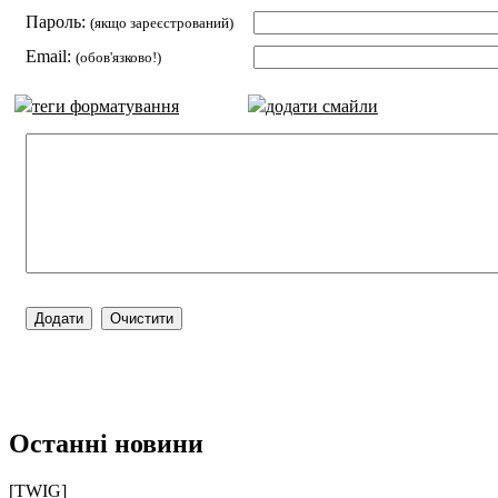
Пароль:
(якщо зареєстрований)
Email:
(обов'язково!)
теги форматування
додати смайли
Останні новини
[TWIG]