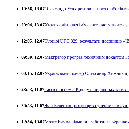
10:56, 18.07
Олександр Усик розповів за кого вболіва
20:04, 13.07
Хижняк дізнався ім'я свого наступного с
12:05, 12.07
Турнірі UFC 329, результати поєдинків
// 
09:59, 12.07
Макгрегор програв технічним нокаутом Г
00:15, 12.07
Український боксер Олександр Хижняк пр
23:53, 11.07
Гассієв переміг Кадіру і вперше захистив
20:53, 11.07
Жан Беленюк розтрощив суперника в суп
12:54, 10.07
Мозес Ітаума відмовився битися з Френко