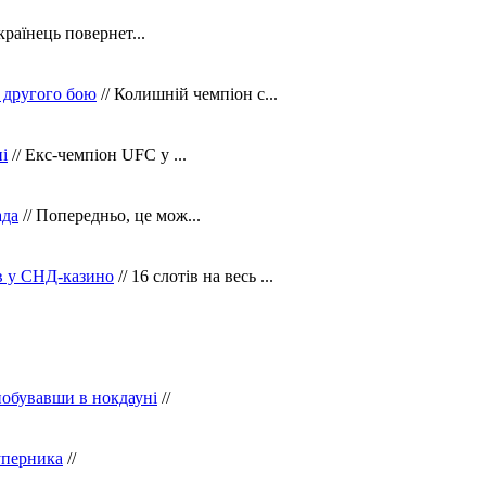
країнець повернет...
 другого бою
// Колишній чемпіон с...
і
// Екс-чемпіон UFC у ...
ада
// Попередньо, це мож...
ів у СНД-казино
// 16 слотів на весь ...
побувавши в нокдауні
//
уперника
//