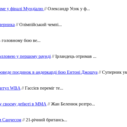
тиме у фіналі Мундіалю
// Олександр Усик у ф...
уперника
// Олімпійський чемпі...
В головному бою ве...
олловею у першому раунді
// Ірландець отримав ...
оведе поєдинок в андеркарді бою Ентоні Джошуа
// Суперник укр
 титул WBA
// Гассієв переміг те...
 у своєму дебюті в ММА
// Жан Беленюк розтро...
м Санчесом
// 21-річний британсь...