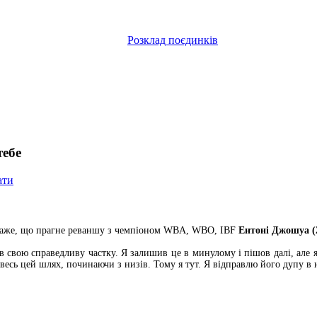
Розклад поєдинків
тебе
ати
аже, що прагне реваншу з чемпіоном WBA, WBO, IBF
Ентоні Джошуа (2
свою справедливу частку. Я залишив це в минулому і пішов далі, але я 
 весь цей шлях, починаючи з низів. Тому я тут. Я відправлю його дупу в 