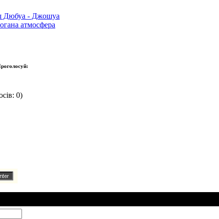
ш Дюбуа - Джошуа
погана атмосфера
роголосуй:
сів: 0)