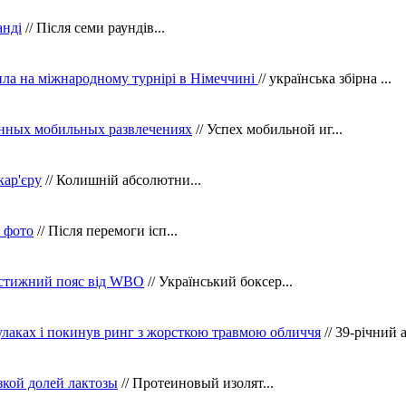
анді
// Після семи раундів...
ила на міжнародному турнірі в Німеччині
// українська збірна ...
нных мобильных развлечениях
// Успех мобильной иг...
кар'єру
// Колишній абсолютни...
в фото
// Після перемоги ісп...
рестижний пояс від WBO
// Український боксер...
кулаках і покинув ринг з жорсткою травмою обличчя
// 39-річний 
зкой долей лактозы
// Протеиновый изолят...