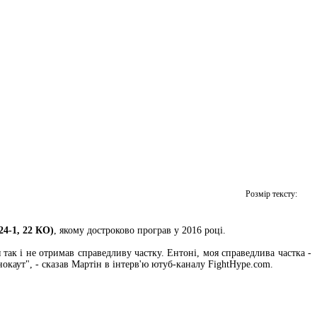
Розмір тексту:
4-1, 22 КО)
, якому достроково програв у 2016 році.
так і не отримав справедливу частку. Ентоні, моя справедлива частка -
нокаут", - сказав Мартін в інтерв'ю ютуб-каналу FightHype.com.