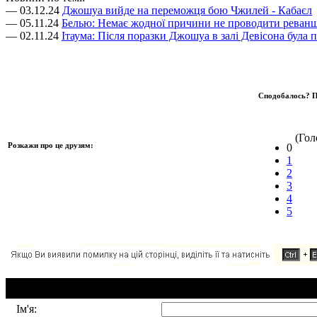
— 03.12.24
Джошуа вийде на переможця бою Чжилей - Кабаєл
— 05.11.24
Белью: Немає жодної причини не проводити реван
— 02.11.24
Ітаума: Після поразки Джошуа в залі Девісона була 
Сподобалось? П
(Голо
Розкажи про це друзям:
0
1
2
3
4
5
Додавання коментаря:
Ім'я: