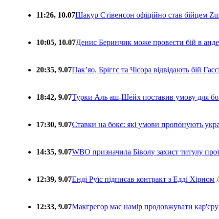
11:26, 10.07
Шакур Стівенсон офіційно став бійцем Zuf
10:05, 10.07
Денис Беринчик може провести бій в анде
20:35, 9.07
Пакʼяо, Бріггс та Чісора відвідають бій Гас
18:42, 9.07
Турки Аль аш-Шейх поставив умову для бо
17:30, 9.07
Ставки на бокс: які умови пропонують укра
14:35, 9.07
WBO призначила Біволу захист титулу про
12:39, 9.07
Енді Руїс підписав контракт з Едді Хірном
/
12:33, 9.07
Макгрегор має намір продовжувати кар'єру