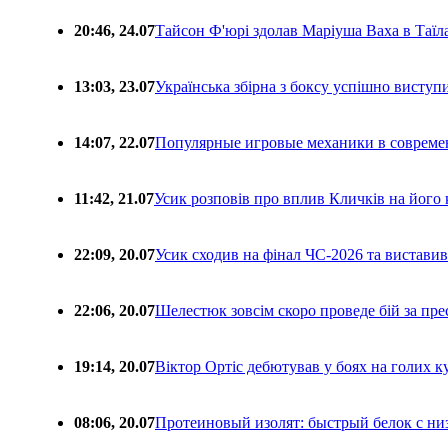
20:46, 24.07
Тайсон Ф'юрі здолав Маріуша Ваха в Таїл
13:03, 23.07
Українська збірна з боксу успішно виступ
14:07, 22.07
Популярные игровые механики в совреме
11:42, 21.07
Усик розповів про вплив Кличків на його 
22:09, 20.07
Усик сходив на фінал ЧС-2026 та вистави
22:06, 20.07
Шелестюк зовсім скоро проведе бій за п
19:14, 20.07
Віктор Ортіс дебютував у боях на голих 
08:06, 20.07
Протеиновый изолят: быстрый белок с ни