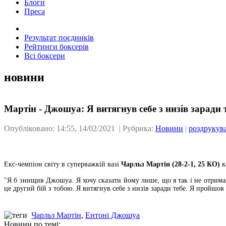
Блоги
Преса
Результат поєдинків
Рейтинги боксерів
Всі боксери
новини
Мартін - Джошуа: Я витягнув себе з низів заради 
Опубліковано: 14:55, 14/02/2021 | Рубрика:
Новини
|
роздрукув
Екс-чемпіон світу в суперважкій вазі
Чарльз Мартін (28-2-1, 25 КО)
к
"Я б знищив Джошуа. Я хочу сказати йому лише, що я так і не отримав 
це другий бій з тобою. Я витягнув себе з низів заради тебе. Я пройшов
Чарльз Мартін
,
Ентоні Джошуа
Новини по темі: