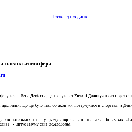
Розклад поєдинків
ла погана атмосфера
ати
еру в залі Бена Девісона, де тренувався
Ентоні Джошуа
після поразки 
я щасливий, що це було так, бо якби ми повернулися в спортзал, а Де
рібно його оживити — у цьому спортзалі є інші люди». Він сказав: «Так,
сливі", - цитує Ітауму сайт
BoxingScene.