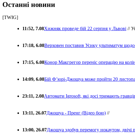
Останні новини
[TWIG]
11:52, 7.08
Хижняк проведе бій 22 серпня у Львові
// У
17:18, 6.08
Верховен поставив Усику ультиматум щодо
17:15, 6.08
Конор Макгрегор переніс операцію на колін
14:09, 6.08
Бій Ф’юрі-Джошуа може пройти 20 листоп
23:11, 2.08
Автомати Igrosoft, які досі тримають гравц
13:11, 26.07
Джошуа - Пренг (Відео бою)
//
13:00, 26.07
Джошуа здобув перемогу нокаутом, двічі 