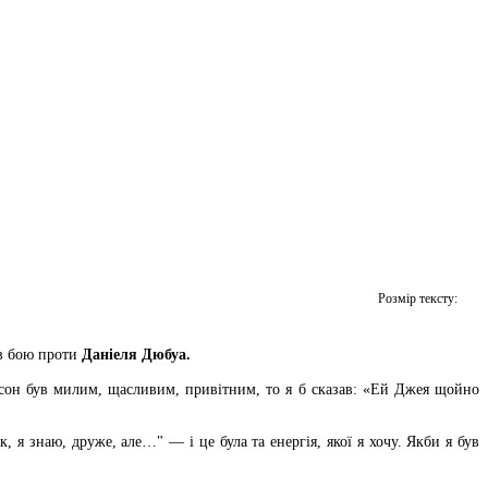
Розмір тексту:
в бою проти
Даніеля Дюбуа.
вісон був милим, щасливим, привітним, то я б сказав: «Ей Джея щойно
 я знаю, друже, але…" — і це була та енергія, якої я хочу. Якби я був