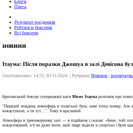
Блоги
Преса
Результат поєдинків
Рейтинги боксерів
Всі боксери
новини
Ітаума: Після поразки Джошуа в залі Девісона бу
Опубліковано: 14:55, 02/11/2024 | Рубрика:
Новини
|
роздрукув
Британський боксер суперважкої ваги
Мозес Ітаума
розповів про атмосф
"Перший тиждень атмосфера в спортзалі була, наче хтось помер. Але 
нокаутували, а ти тут…". Тому я щасливий.
Атмосфера в тренажерному залі — я підійшов і сказав: «Бене, тобі пот
нокаутований, я б не дуже хотів, щоб люди ходили в спортзал і були ща