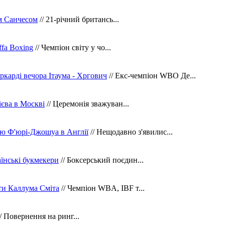
м Санчесом
// 21-річний британсь...
fa Boxing
// Чемпіон світу у чо...
ркарді вечора Ітаума - Хргович
// Екс-чемпіон WBO Де...
сієва в Москві
// Церемонія зважуван...
ю Ф'юрі-Джошуа в Англії
// Нещодавно з'явилис...
їнські букмекери
// Боксерський поєдин...
ти Каллума Сміта
// Чемпіон WBA, IBF т...
/ Повернення на ринг...