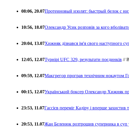
08:06, 20.07
Протеиновый изолят: быстрый белок с ни
10:56, 18.07
Олександр Усик розповів за кого вболіва
20:04, 13.07
Хижняк дізнався ім'я свого наступного с
12:05, 12.07
Турнірі UFC 329, результати поєдинків
// 
09:59, 12.07
Макгрегор програв технічним нокаутом Г
00:15, 12.07
Український боксер Олександр Хижняк пр
23:53, 11.07
Гассієв переміг Кадіру і вперше захистив
20:53, 11.07
Жан Беленюк розтрощив суперника в суп