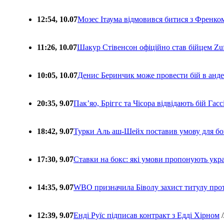
12:54, 10.07
Мозес Ітаума відмовився битися з Френко
11:26, 10.07
Шакур Стівенсон офіційно став бійцем Zuf
10:05, 10.07
Денис Беринчик може провести бій в анде
20:35, 9.07
Пакʼяо, Бріггс та Чісора відвідають бій Гас
18:42, 9.07
Турки Аль аш-Шейх поставив умову для бо
17:30, 9.07
Ставки на бокс: які умови пропонують укра
14:35, 9.07
WBO призначила Біволу захист титулу про
12:39, 9.07
Енді Руїс підписав контракт з Едді Хірном
/