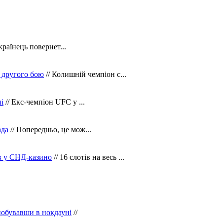
країнець повернет...
 другого бою
// Колишній чемпіон с...
і
// Екс-чемпіон UFC у ...
ада
// Попередньо, це мож...
ів у СНД-казино
// 16 слотів на весь ...
побувавши в нокдауні
//