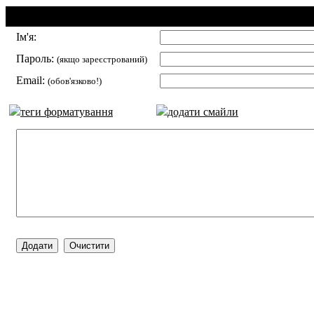
Додавання коментаря:
Ім'я:
Пароль:
(якщо зареєстрований)
Email:
(обов'язково!)
теги форматування
додати смайли