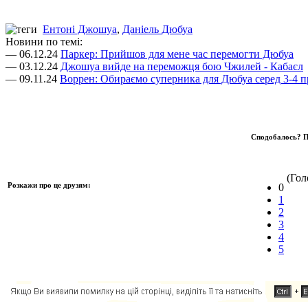
Ентоні Джошуа
,
Даніель Дюбуа
Новини по темі:
— 06.12.24
Паркер: Прийшов для мене час перемогти Дюбуа
— 03.12.24
Джошуа вийде на переможця бою Чжилей - Кабаєл
— 09.11.24
Воррен: Обираємо суперника для Дюбуа серед 3-4 п
Сподобалось? П
(Голо
Розкажи про це друзям:
0
1
2
3
4
5