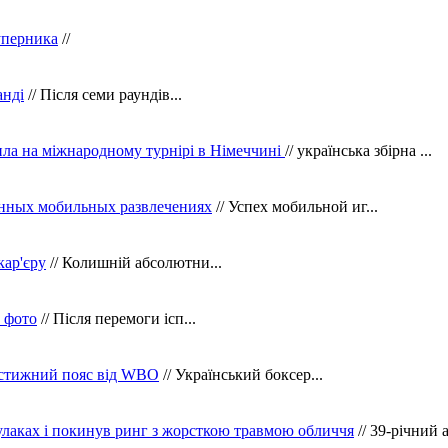
уперника
//
анді
// Після семи раундів...
ила на міжнародному турнірі в Німеччині
// українська збірна ...
нных мобильных развлечениях
// Успех мобильной иг...
кар'єру
// Колишній абсолютни...
в фото
// Після перемоги ісп...
рестижний пояс від WBO
// Український боксер...
кулаках і покинув ринг з жорсткою травмою обличчя
// 39-річний 