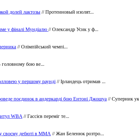
зкой долей лактозы
// Протеиновый изолят...
тиме у фіналі Мундіалю
// Олександр Усик у ф...
уперника
// Олімпійський чемпі...
В головному бою ве...
олловею у першому раунді
// Ірландець отримав ...
оведе поєдинок в андеркарді бою Ентоні Джошуа
// Суперник укр
 титул WBA
// Гассієв переміг те...
 у своєму дебюті в ММА
// Жан Беленюк розтро...