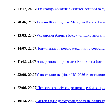
23:17, 24.07
Олександр Хижняк виявився легшим за с
20:46, 24.07
Тайсон Ф'юрі здолав Маріуша Ваха в Таїл
13:03, 23.07
Українська збірна з боксу успішно виступ
14:07, 22.07
Популярные игровые механики в совреме
11:42, 21.07
Усик розповів про вплив Кличків на його 
22:09, 20.07
Усик сходив на фінал ЧС-2026 та вистави
22:06, 20.07
Шелестюк зовсім скоро проведе бій за п
19:14, 20.07
Віктор Ортіс дебютував у боях на голих 