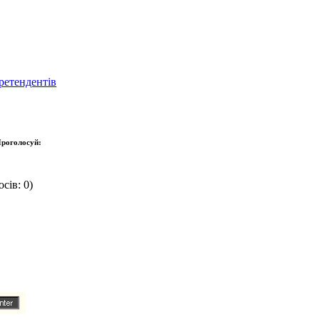
ретендентів
роголосуй:
сів: 0)