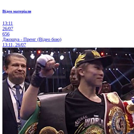
Відео матеріали
13:11
26/07
656
Джошуа - Пренг (Відео бою)
13:11, 26/07