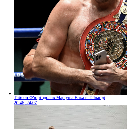
Тайсон Ф'юрі здолав Маріуша Ваха в Таїланді
20:46, 24/07