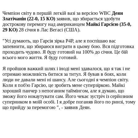
Чемпіон світу в першій легкій вазі за версією WBC
Деян
Златічанін (22-0, 15 КО)
заявив, що збирається здобути
дострокову перемогу над американцем
Майкі Гарсією (35-0,
29 КО)
28 січня в Лас Вегасі (США).
"Усі думають, що Гарсія зірка P4P, але я поспішаю вас
запевнити, що збираюся виграти в цьому бою. Вся підготовка
проходить чудово. Я буду готовий на 100% до січня. Це бій
всього мого життя. Я буду готовий.
Я пройшов важкий шлях і іноді мені здавалося, що я так і не
отримаю можливість битися за титул. Я бував в боях, коли
люди не давали мені ні шансу. Але сьогодні я чемпіон світу.
Коли я поб'ю Гарсію, це зробить мене суперзіркою. Майкі
хороший панчер з непоганим таймінгом, але я думаю, що
зможу його нокаутувати сам. Його чекає зустріч із серйозним
суперником в моїй особі. І я добре поганяв його по ринзі, тому
що прийду за перемогою ", - заявив Деян.