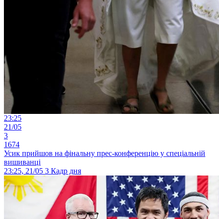
23:25
21/05
3
1674
Усик прийшов на фінальну прес-конференцію у спеціальній
вишиванці
23:25, 21/05
3
Кадр дня