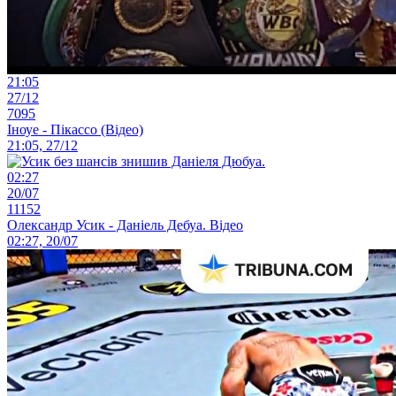
21:05
27/12
7095
Іноуе - Пікассо (Відео)
21:05, 27/12
02:27
20/07
11152
Олександр Усик - Даніель Дебуа. Відео
02:27, 20/07