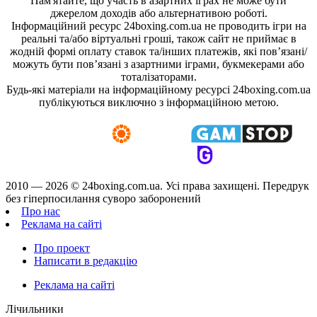
Пам'ятайте, що участь в азартних іграх не може бути
джерелом доходів або альтернативою роботі.
Інформаційний ресурс 24boxing.com.ua не проводить ігри на
реальні та/або віртуальні гроші, також сайт не приймає в
жодній формі оплату ставок та/інших платежів, які пов’язані/
можуть бути пов’язані з азартними іграми, букмекерами або
тоталізаторами.
Будь-які матеріали на інформаційному ресурсі 24boxing.com.ua
публікуються виключно з інформаційною метою.
2010 — 2026 ©
24boxing.com.ua.
Усi права захищенi. Передрук
без гіперпосилання суворо заборонений
Про нас
Реклама на сайті
Про проект
Написати в редакцію
Реклама на сайті
Лічильники