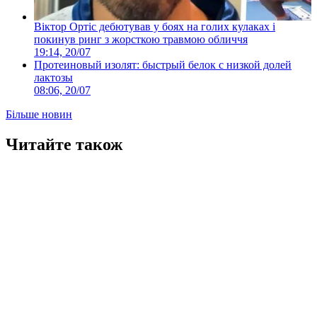
Віктор Ортіс дебютував у боях на голих кулаках і
покинув ринг з жорсткою травмою обличчя
19:14, 20/07
Протеиновый изолят: быстрый белок с низкой долей
лактозы
08:06, 20/07
Більше новин
Читайте також