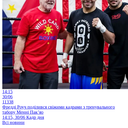
14:15
30/06
11338
Фредді Роуч поділився свіжими кадрами з тренувального
табору Менні Пак’яо
14:15, 30/06
Кадр дня
Всі новини