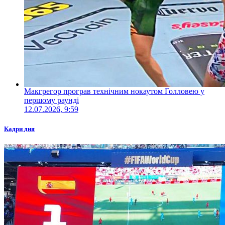
Макгрегор програв технічним нокаутом Голловею у
першому раунді
12.07.2026, 9:59
Кадри дня