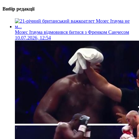
Вибір редакції
Мозес Ітаума відмовився битися з Френком Санчесом
10.07.2026, 12:54