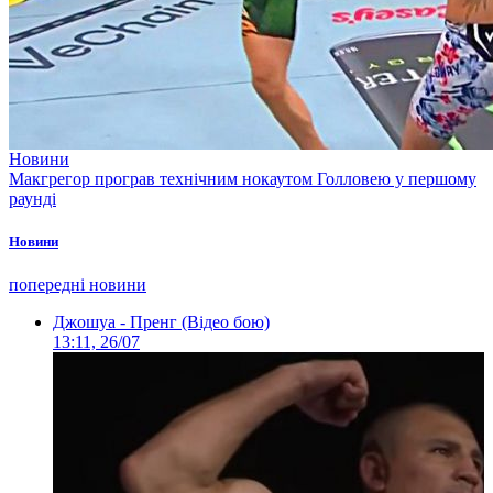
Новини
Макгрегор програв технічним нокаутом Голловею у першому
раунді
Новини
попередні новини
Джошуа - Пренг (Відео бою)
13:11, 26/07