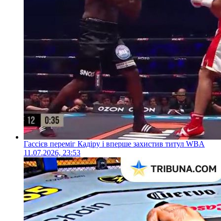
Гассієв переміг Кадіру і вперше захистив титул WBA
11.07.2026, 23:53