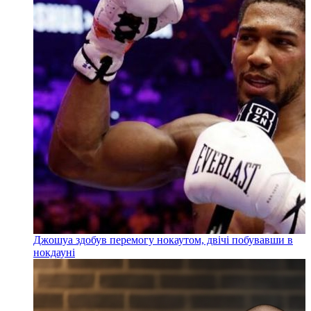
Джошуа здобув перемогу нокаутом, двічі побувавши в
нокдауні