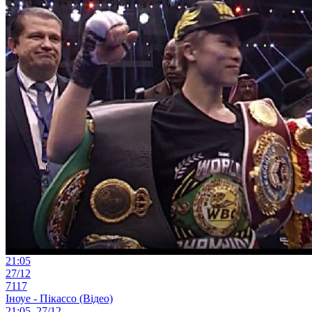
21:05
27/12
7117
Іноуе - Пікассо (Відео)
21:05, 27/12