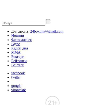
Для листів:
24boxing@gmail.com
Новини
Фотогалерея
Відео
Кадри дня
ММА
Боксери
Рейтинги
Всі теги
facebook
twitter
google
vkontakte