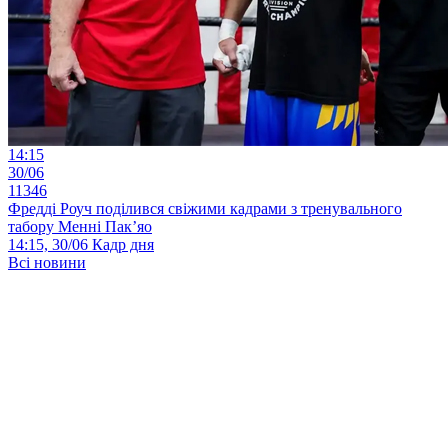
14:15
30/06
11346
Фредді Роуч поділився свіжими кадрами з тренувального
табору Менні Пак’яо
14:15, 30/06
Кадр дня
Всі новини