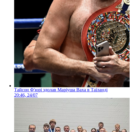
Тайсон Ф'юрі здолав Маріуша Ваха в Таїланді
20:46, 24/07