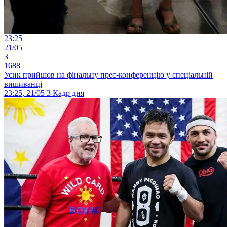
23:25
21/05
3
1688
Усик прийшов на фінальну прес-конференцію у спеціальній
вишиванці
23:25, 21/05
3
Кадр дня