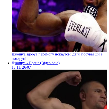
Джошуа здобув перемогу нокаутом, двічі побувавши в
нокдауні
Джошуа - Пренг (Відео бою)
13:11, 26/07