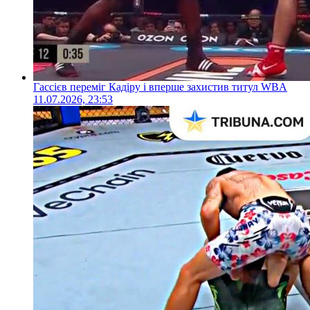
Гассієв переміг Кадіру і вперше захистив титул WBA
11.07.2026, 23:53