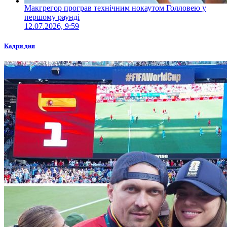
Макгрегор програв технічним нокаутом Голловею у
першому раунді
12.07.2026, 9:59
Кадри дня