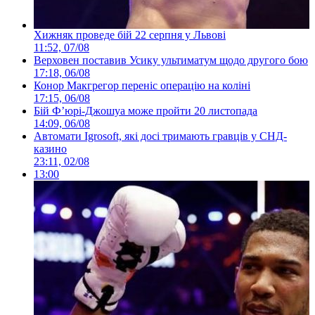
Хижняк проведе бій 22 серпня у Львові
11:52, 07/08
Верховен поставив Усику ультиматум щодо другого бою
17:18, 06/08
Конор Макгрегор переніс операцію на коліні
17:15, 06/08
Бій Ф’юрі-Джошуа може пройти 20 листопада
14:09, 06/08
Автомати Igrosoft, які досі тримають гравців у СНД-
казино
23:11, 02/08
13:00