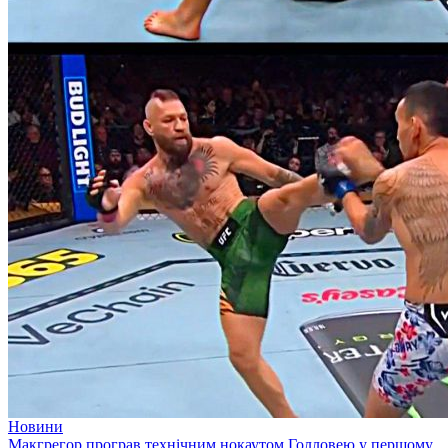
Новини
Макгрегор програв технічним нокаутом Голловею у першому