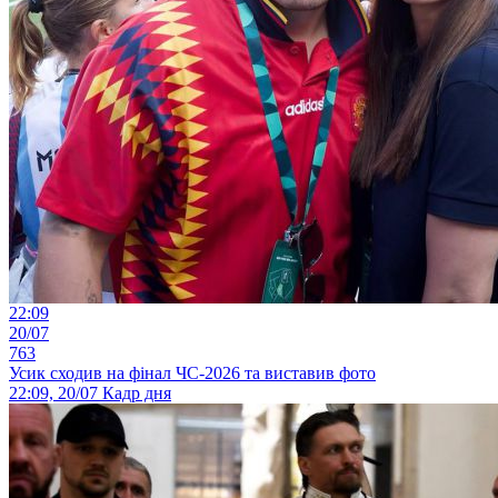
22:09
20/07
763
Усик сходив на фінал ЧС-2026 та виставив фото
22:09, 20/07
Кадр дня