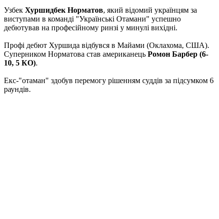
Узбек
Хуршидбек Норматов
, який відомий українцям за
виступами в команді "Українські Отамани" успешно
дебютував на професійному ринзі у минулі вихідні.
Профі дебют Хуршида відбувся в Майами (Оклахома, США).
Суперником Норматова став американець
Ромон Барбер (6-
10, 5 КО)
.
Екс-"отаман" здобув перемогу рішенням суддів за підсумком 6
раундів.