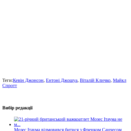
Теги:
Кевін Джонсон
,
Ентоні Джошуа
,
Віталій Кличко
,
Майкл
Спротт
Вибір редакції
Мозес Ітаума відмовився битися з Френком Санчесом