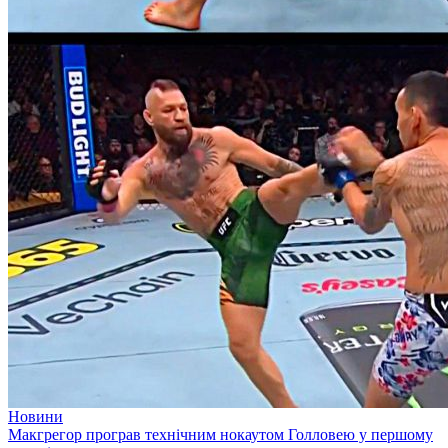
Новини
Макгрегор програв технічним нокаутом Голловею у першому