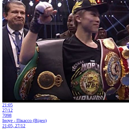
21:05
27/12
7098
Іноуе - Пікассо (Відео)
21:05, 27/12