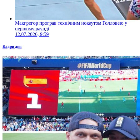
Макгрегор програв технічним нокаутом Голловею у
першому раунді
12.07.2026, 9:59
Кадри дня