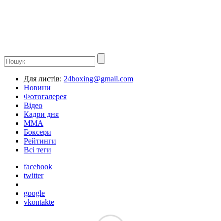
Для листів:
24boxing@gmail.com
Новини
Фотогалерея
Відео
Кадри дня
ММА
Боксери
Рейтинги
Всі теги
facebook
twitter
google
vkontakte