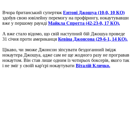
Вчора британський супертяж
Ентоні Джошуа (10-0, 10 КО)
здобув свою ювілейну перемогу на профірингу, нокаутувавши
вже у першому раунді
Майкла Спротта (42-23-0, 17 КО).
А вже стало відомо, що свій наступний бій Джошуа проведе
31 січня проти американця
Кевіна Джонсона (29-6-1, 14 КО).
Цікаво, чи зможе Джонсон зіпсувати бездоганний імідж
нокаутера Джошуа, адже сам не ще жодного разу не програвав
нокаутом. Він став лише одним із чотирьох боксерів, якого так
і не зміг у своїй кар'єрі нокаутувати
Віталій Кличко.