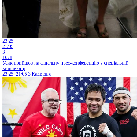
23:25
21/05
3
1678
Усик прийшов на фінальну прес-конференцію у спеціальній
вишиванці
23:25, 21/05
3
Кадр дня