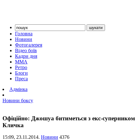
Головна
Новини
Фотогалерея
Відео боїв
Кадри дня
ММА
Ретро
Блоги
Преса
Адмінка
Новини боксу
Офіційно: Джошуа битиметься з екс-суперником
Кличка
15:09,
23.11.2014.
Новини
4376