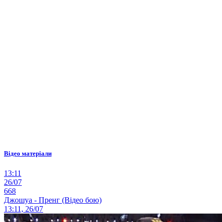
Відео матеріали
13:11
26/07
668
Джошуа - Пренг (Відео бою)
13:11, 26/07