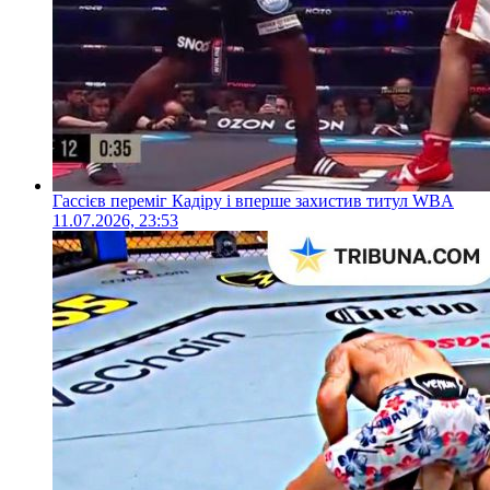
Гассієв переміг Кадіру і вперше захистив титул WBA
11.07.2026, 23:53