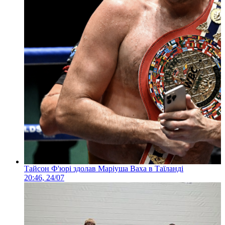
Тайсон Ф'юрі здолав Маріуша Ваха в Таїланді
20:46, 24/07