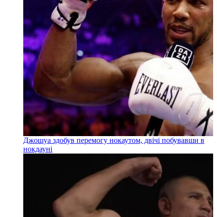
Джошуа здобув перемогу нокаутом, двічі побувавши в
нокдауні