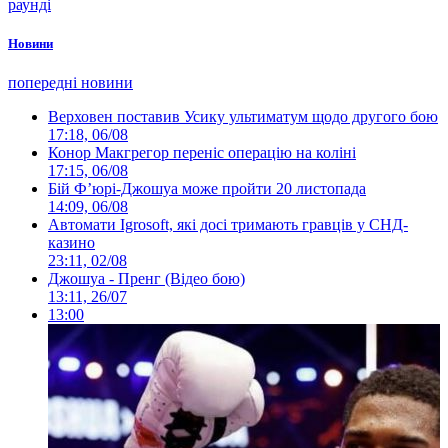
раунді
Новини
попередні новини
Верховен поставив Усику ультиматум щодо другого бою
17:18, 06/08
Конор Макгрегор переніс операцію на коліні
17:15, 06/08
Бій Ф’юрі-Джошуа може пройти 20 листопада
14:09, 06/08
Автомати Igrosoft, які досі тримають гравців у СНД-
казино
23:11, 02/08
Джошуа - Пренг (Відео бою)
13:11, 26/07
13:00