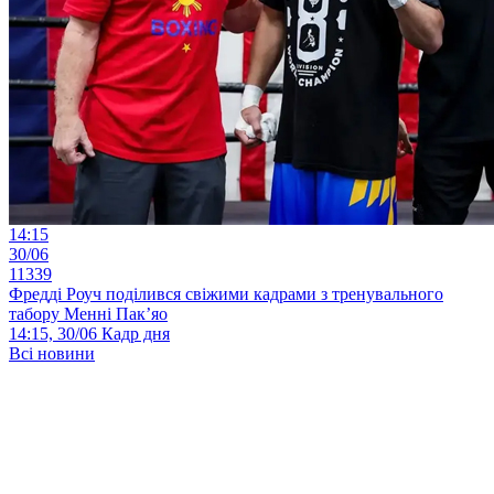
14:15
30/06
11339
Фредді Роуч поділився свіжими кадрами з тренувального
табору Менні Пак’яо
14:15, 30/06
Кадр дня
Всі новини