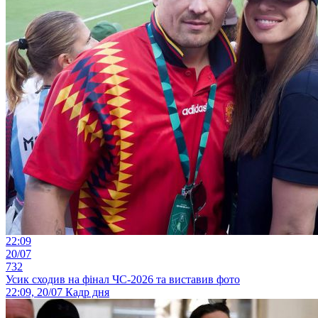
22:09
20/07
732
Усик сходив на фінал ЧС-2026 та виставив фото
22:09, 20/07
Кадр дня