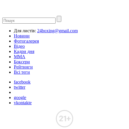
Для листів:
24boxing@gmail.com
Новини
Фотогалерея
Відео
Кадри дня
ММА
Боксери
Рейтинги
Всі теги
facebook
twitter
google
vkontakte