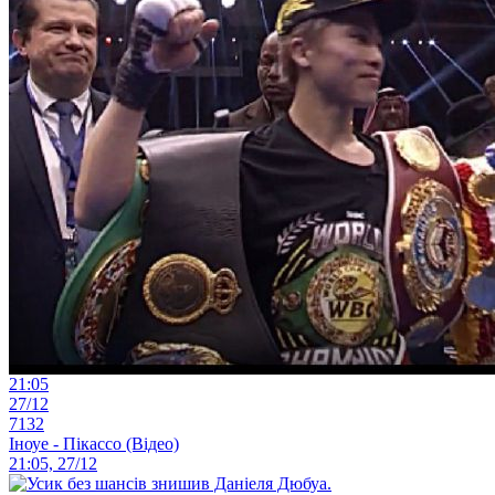
21:05
27/12
7132
Іноуе - Пікассо (Відео)
21:05, 27/12