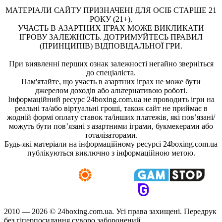
МАТЕРІАЛИ САЙТУ ПРИЗНАЧЕНІ ДЛЯ ОСІБ СТАРШЕ 21
РОКУ (21+).
УЧАСТЬ В АЗАРТНИХ ІГРАХ МОЖЕ ВИКЛИКАТИ
ІГРОВУ ЗАЛЕЖНІСТЬ. ДОТРИМУЙТЕСЬ ПРАВИЛ
(ПРИНЦИПІВ) ВІДПОВІДАЛЬНОЇ ГРИ.
При виявленні перших ознак залежності негайно зверніться
до спеціаліста.
Пам'ятайте, що участь в азартних іграх не може бути
джерелом доходів або альтернативою роботі.
Інформаційний ресурс 24boxing.com.ua не проводить ігри на
реальні та/або віртуальні гроші, також сайт не приймає в
жодній формі оплату ставок та/інших платежів, які пов’язані/
можуть бути пов’язані з азартними іграми, букмекерами або
тоталізаторами.
Будь-які матеріали на інформаційному ресурсі 24boxing.com.ua
публікуються виключно з інформаційною метою.
2010 — 2026 ©
24boxing.com.ua.
Усi права захищенi. Передрук
без гіперпосилання суворо заборонений