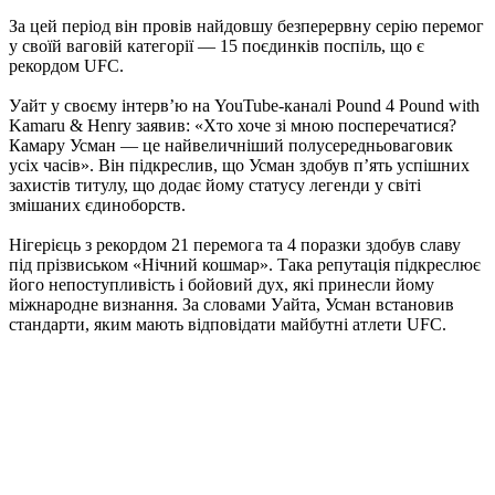
За цей період він провів найдовшу безперервну серію перемог
у своїй ваговій категорії — 15 поєдинків поспіль, що є
рекордом UFC.
Уайт у своєму інтерв’ю на YouTube-каналі Pound 4 Pound with
Kamaru & Henry заявив: «Хто хоче зі мною посперечатися?
Камару Усман — це найвеличніший полусередньоваговик
усіх часів». Він підкреслив, що Усман здобув п’ять успішних
захистів титулу, що додає йому статусу легенди у світі
змішаних єдиноборств.
Нігерієць з рекордом 21 перемога та 4 поразки здобув славу
під прізвиськом «Нічний кошмар». Така репутація підкреслює
його непоступливість і бойовий дух, які принесли йому
міжнародне визнання. За словами Уайта, Усман встановив
стандарти, яким мають відповідати майбутні атлети UFC.