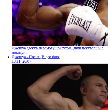
Джошуа здобув перемогу нокаутом, двічі побувавши в
нокдауні
Джошуа - Пренг (Відео бою)
13:11, 26/07