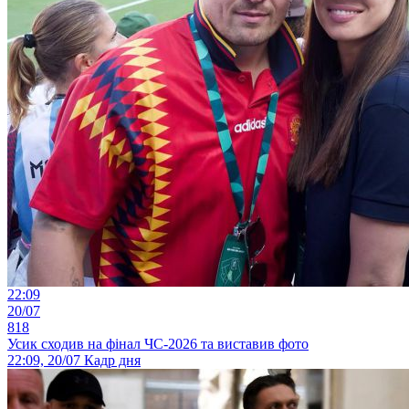
22:09
20/07
818
Усик сходив на фінал ЧС-2026 та виставив фото
22:09, 20/07
Кадр дня