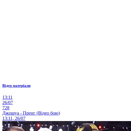
Відео матеріали
13:11
26/07
728
Джошуа - Пренг (Відео бою)
13:11, 26/07