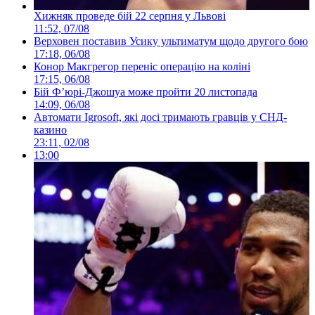
Хижняк проведе бій 22 серпня у Львові
11:52, 07/08
Верховен поставив Усику ультиматум щодо другого бою
17:18, 06/08
Конор Макгрегор переніс операцію на коліні
17:15, 06/08
Бій Ф’юрі-Джошуа може пройти 20 листопада
14:09, 06/08
Автомати Igrosoft, які досі тримають гравців у СНД-
казино
23:11, 02/08
13:00