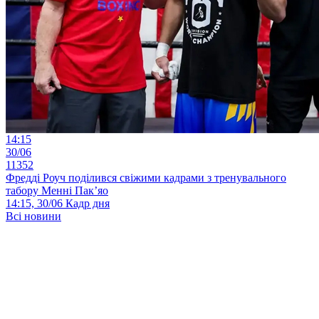
14:15
30/06
11352
Фредді Роуч поділився свіжими кадрами з тренувального
табору Менні Пак’яо
14:15, 30/06
Кадр дня
Всі новини