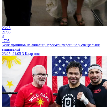
23:25
21/05
3
1705
Усик прийшов на фінальну прес-конференцію у спеціальній
вишиванці
23:25, 21/05
3
Кадр дня