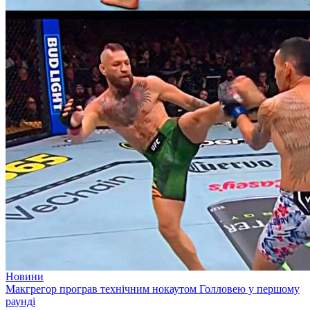
Новини
Макгрегор програв технічним нокаутом Голловею у першому
раунді