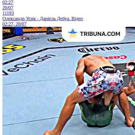
02:27
20/07
11193
Олександр Усик - Даніель Дебуа. Відео
02:27, 20/07