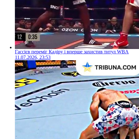
Гассієв переміг Кадіру і вперше захистив титул WBA
11.07.2026, 23:53