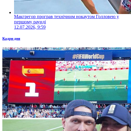
Макгрегор програв технічним нокаутом Голловею у
першому раунді
12.07.2026, 9:59
Кадри дня